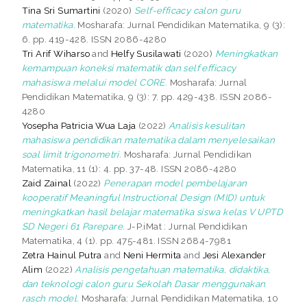
Tina Sri Sumartini
(2020)
Self-efficacy calon guru
matematika.
Mosharafa: Jurnal Pendidikan Matematika, 9 (3):
6. pp. 419-428. ISSN 2086-4280
Tri Arif Wiharso
and
Helfy Susilawati
(2020)
Meningkatkan
kemampuan koneksi matematik dan self efficacy
mahasiswa melalui model CORE.
Mosharafa: Jurnal
Pendidikan Matematika, 9 (3): 7. pp. 429-438. ISSN 2086-
4280
Yosepha Patricia Wua Laja
(2022)
Analisis kesulitan
mahasiswa pendidikan matematika dalam menyelesaikan
soal limit trigonometri.
Mosharafa: Jurnal Pendidikan
Matematika, 11 (1): 4. pp. 37-48. ISSN 2086-4280
Zaid Zainal
(2022)
Penerapan model pembelajaran
kooperatif Meaningful Instructional Design (MID) untuk
meningkatkan hasil belajar matematika siswa kelas V UPTD
SD Negeri 61 Parepare.
J-P.iMat : Jurnal Pendidikan
Matematika, 4 (1). pp. 475-481. ISSN 2684-7981
Zetra Hainul Putra
and
Neni Hermita
and
Jesi Alexander
Alim
(2022)
Analisis pengetahuan matematika, didaktika,
dan teknologi calon guru Sekolah Dasar menggunakan
rasch model.
Mosharafa: Jurnal Pendidikan Matematika, 10