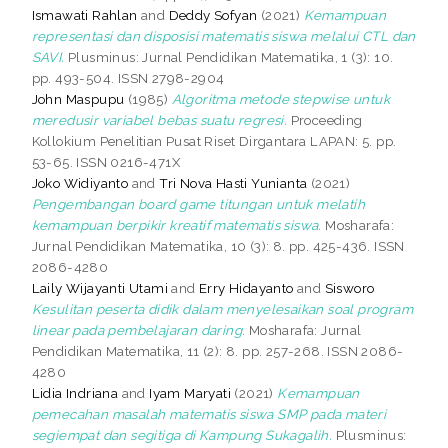
Ismawati Rahlan
and
Deddy Sofyan
(2021)
Kemampuan
representasi dan disposisi matematis siswa melalui CTL dan
SAVI.
Plusminus: Jurnal Pendidikan Matematika, 1 (3): 10.
pp. 493-504. ISSN 2798-2904
John Maspupu
(1985)
Algoritma metode stepwise untuk
meredusir variabel bebas suatu regresi.
Proceeding
Kollokium Penelitian Pusat Riset Dirgantara LAPAN: 5. pp.
53-65. ISSN 0216-471X
Joko Widiyanto
and
Tri Nova Hasti Yunianta
(2021)
Pengembangan board game titungan untuk melatih
kemampuan berpikir kreatif matematis siswa.
Mosharafa:
Jurnal Pendidikan Matematika, 10 (3): 8. pp. 425-436. ISSN
2086-4280
Laily Wijayanti Utami
and
Erry Hidayanto
and
Sisworo
Kesulitan peserta didik dalam menyelesaikan soal program
linear pada pembelajaran daring.
Mosharafa: Jurnal
Pendidikan Matematika, 11 (2): 8. pp. 257-268. ISSN 2086-
4280
Lidia Indriana
and
Iyam Maryati
(2021)
Kemampuan
pemecahan masalah matematis siswa SMP pada materi
segiempat dan segitiga di Kampung Sukagalih.
Plusminus: