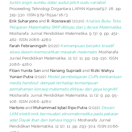
turbin angin sumbu datar sudut pitch sudu variabel.
Proceeding Teknologi Dirgantara LAPAN Kiprosat’97: 28. pp.
319-330. ISSN 979/8554/18/3
Erik Suharyono
and
R. Rosnawati
(2020)
Analisis Buku Teks
Pelajaran Matematika SMP ditinjau dari Literasi Matematika.
Mosharafa: Jurnal Pendidikan Matematika, 9 (3): 9. pp. 451-
462. ISSN 2086-4280
Farah Febrianingsih
(2022)
Kemampuan berpikir kreatif
siswa dalam memecahkan masalah matematis.
Mosharafa:
Jurnal Pendidikan Matematika, 11 (1): 11. pp. 119-130. ISSN
2086-4280
Filian Yunita Sari
and
Nanang Supriadi
and
Rizki Wahyu
Yunian Putra
(2022)
Model pembelajaran CUPs berbantuan
media handout: dampak terhadap kemampuan
pemahaman konsep matematis ditinjau dari gaya kognitif.
Mosharafa: Jurnal Pendidikan Matematika, 11 (1): 9. pp. 95-
106. ISSN 2086-4280
Hartono
and
Muhammad Iqbal Ripo Putra
(2022)
Desain
LKM elektronik bermuatan etnomatematika pada pakaian
adat Dayak Iban dan bahasa Inggris.
Mosharafa: Jurnal
Pendidikan Matematika, 11 (2): 11. pp. 293-304. ISSN 2086-