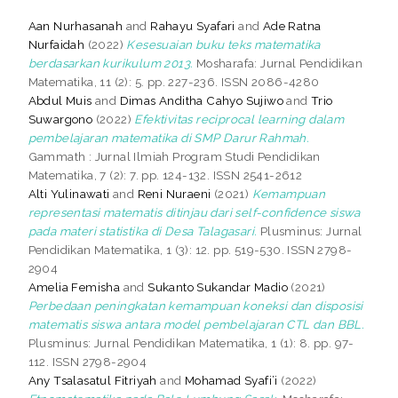
Aan Nurhasanah
and
Rahayu Syafari
and
Ade Ratna
Nurfaidah
(2022)
Kesesuaian buku teks matematika
berdasarkan kurikulum 2013.
Mosharafa: Jurnal Pendidikan
Matematika, 11 (2): 5. pp. 227-236. ISSN 2086-4280
Abdul Muis
and
Dimas Anditha Cahyo Sujiwo
and
Trio
Suwargono
(2022)
Efektivitas reciprocal learning dalam
pembelajaran matematika di SMP Darur Rahmah.
Gammath : Jurnal Ilmiah Program Studi Pendidikan
Matematika, 7 (2): 7. pp. 124-132. ISSN 2541-2612
Alti Yulinawati
and
Reni Nuraeni
(2021)
Kemampuan
representasi matematis ditinjau dari self-confidence siswa
pada materi statistika di Desa Talagasari.
Plusminus: Jurnal
Pendidikan Matematika, 1 (3): 12. pp. 519-530. ISSN 2798-
2904
Amelia Femisha
and
Sukanto Sukandar Madio
(2021)
Perbedaan peningkatan kemampuan koneksi dan disposisi
matematis siswa antara model pembelajaran CTL dan BBL.
Plusminus: Jurnal Pendidikan Matematika, 1 (1): 8. pp. 97-
112. ISSN 2798-2904
Any Tsalasatul Fitriyah
and
Mohamad Syafi’i
(2022)