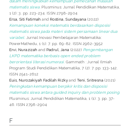
dalam meningkatkan kemampuan pemecahan masalah
matematis siswa.
Plusminus: Jurnal Pendidikan Matematika,
1 (2): 3. pp. 223-234. ISSN 2798-2904
Ersa, Siti Fatimah
and
Rostina, Sundayana
(2022)
Kemampuan koneksi matematis berdasarkan disposisi
matematis siswa pada materi sistem persamaan linear dua
variabel.
Jurnal Inovasi Pembelajaran Matematika:
PowerMathedu, 1 (1): 7. pp. 69-82. ISSN 2962-3952
Ervi, Nurazizah
and
Padrul, Jana
(2022)
Pengembangan
LKPD matematika berbasis open ended problem
berorientasi literasi numerasi.
Gammath : Jurnal Ilmiah
Program Studi Pendidikan Matematika, 7 (2): 7. pp. 133-142.
ISSN 2541-2612
Euis, Nurozakiyah Fadilah Rizky
and
Teni, Sritresna
(2021)
Peningkatan kemampuan berpikir kritis dan disposisi
matematis siswa antara guided inquiry dan problem posing.
Plusminus: Jurnal Pendidikan Matematika, 1 (1): 3. pp. 37-
46. ISSN 2798-2904
F