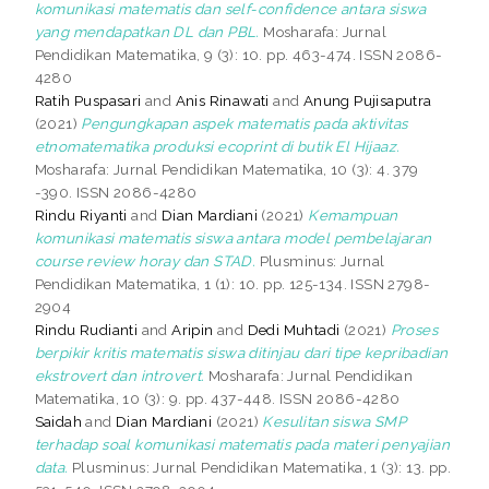
komunikasi matematis dan self-confidence antara siswa
yang mendapatkan DL dan PBL.
Mosharafa: Jurnal
Pendidikan Matematika, 9 (3): 10. pp. 463-474. ISSN 2086-
4280
Ratih Puspasari
and
Anis Rinawati
and
Anung Pujisaputra
(2021)
Pengungkapan aspek matematis pada aktivitas
etnomatematika produksi ecoprint di butik El Hijaaz.
Mosharafa: Jurnal Pendidikan Matematika, 10 (3): 4. 379
-390. ISSN 2086-4280
Rindu Riyanti
and
Dian Mardiani
(2021)
Kemampuan
komunikasi matematis siswa antara model pembelajaran
course review horay dan STAD.
Plusminus: Jurnal
Pendidikan Matematika, 1 (1): 10. pp. 125-134. ISSN 2798-
2904
Rindu Rudianti
and
Aripin
and
Dedi Muhtadi
(2021)
Proses
berpikir kritis matematis siswa ditinjau dari tipe kepribadian
ekstrovert dan introvert.
Mosharafa: Jurnal Pendidikan
Matematika, 10 (3): 9. pp. 437-448. ISSN 2086-4280
Saidah
and
Dian Mardiani
(2021)
Kesulitan siswa SMP
terhadap soal komunikasi matematis pada materi penyajian
data.
Plusminus: Jurnal Pendidikan Matematika, 1 (3): 13. pp.