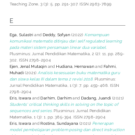
Teaching Zone, 3 (3): 5. pp. 291-307. ISSN 2963-7899
E
Ega, Sulastri
and
Deddy, Sofyan
(2022)
Kemampuan
komunikasi matematis ditinjau dari self regulated learning
pada materi sistem persamaan linear dua variabel.
Plusminus: Jurnal Pendidikan Matematika, 2 (2): 11. pp. 289-
302. ISSN 2798-2904
Ejen, Jenal Mutaqin
and
Hudiana, Hernawan
and
Fahmi,
Muhadi
(2021)
Analisis kesesuaian buku matematika guru
dan siswa kelas III dalam tema 2 revisi 2018.
Plusminus:
Jurnal Pendidikan Matematika, 1 (3): 7. pp. 459-468. ISSN
2798-2904
Eris, Iswara
and
Darhim, Darhim
and
Dadang, Juandi
(2021)
Students' critical thinking skills in solving on the topic of
sequences and series.
Plusminus: Jurnal Pendidikan
Matematika, 1 (3): 1. pp. 385-394. ISSN 2798-2904
Eris, Iswara
and
Rostina, Sundayana
(2021)
Penerapan
model pembelajaran problem posing dan direct instruction