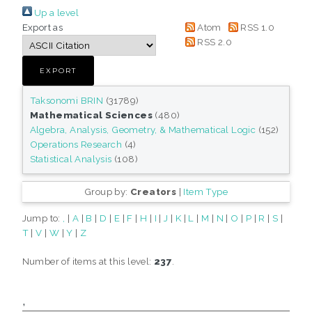
Up a level
Export as
Atom
RSS 1.0
RSS 2.0
Taksonomi BRIN
(31789)
Mathematical Sciences
(480)
Algebra, Analysis, Geometry, & Mathematical Logic
(152)
Operations Research
(4)
Statistical Analysis
(108)
Group by:
Creators
|
Item Type
Jump to:
,
|
A
|
B
|
D
|
E
|
F
|
H
|
I
|
J
|
K
|
L
|
M
|
N
|
O
|
P
|
R
|
S
|
T
|
V
|
W
|
Y
|
Z
Number of items at this level:
237
.
,