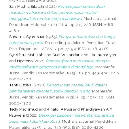
531-540. ISSN 2798-2904
Sari Muthia Silalahi
(2022)
Kemampuan pemecahan
masalah mahasiswa dalam penyampaian materi
menggunakan lembar kerja mahasiswa.
Mosharafa: Jurnal
Pendidikan Matematika, 11 (2): 4. pp. 215-226. ISSN 2086-
4280
Suharnis Syamsuar
(1985)
Fungsi autokorelasi dan fungsi
autokorelasi parsil.
Proceeding Kollokium Penelitian Pusat
Riset Dirgantara LAPAN: 7. pp. 77-94. ISSN 0216-471X
Syarifatul Maf’ulah
and
Suci Wulandari
and
Lia Jauhariyah
and
Ngateno
(2021)
Pembelajaran matematika dengan
media software geogebra materi dimensi tiga.
Mosharafa:
Jurnal Pendidikan Matematika, 10 (3): 10. pp. 449-460. ISSN
2086-4280
Tanti Listiani
(2020)
Penggunaan model PACE dalam
pembelajaran geometri topik bangun ruang.
Mosharafa:
Jurnal Pendidikan Matematika, 9 (3): 5. pp. 407-418. ISSN
2086-4280
Tedy Machmud
and
Rinaldi A Pusi
and
Khardiyawan A Y
Pauweni
(2022)
Deskripsi disposisi matematis mahasiswa
pada mata kuliah kalkulus 1.
Mosharafa: Jurnal Pendidikan
Matematika, 11 (3): 1. pp. 349-358. ISSN 2086-4280