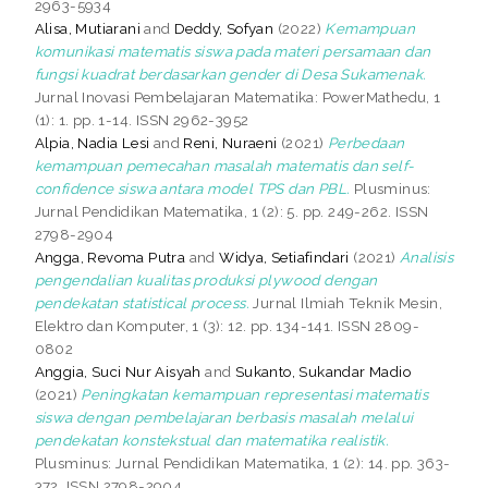
2963-5934
Alisa, Mutiarani
and
Deddy, Sofyan
(2022)
Kemampuan
komunikasi matematis siswa pada materi persamaan dan
fungsi kuadrat berdasarkan gender di Desa Sukamenak.
Jurnal Inovasi Pembelajaran Matematika: PowerMathedu, 1
(1): 1. pp. 1-14. ISSN 2962-3952
Alpia, Nadia Lesi
and
Reni, Nuraeni
(2021)
Perbedaan
kemampuan pemecahan masalah matematis dan self-
confidence siswa antara model TPS dan PBL.
Plusminus:
Jurnal Pendidikan Matematika, 1 (2): 5. pp. 249-262. ISSN
2798-2904
Angga, Revoma Putra
and
Widya, Setiafindari
(2021)
Analisis
pengendalian kualitas produksi plywood dengan
pendekatan statistical process.
Jurnal Ilmiah Teknik Mesin,
Elektro dan Komputer, 1 (3): 12. pp. 134-141. ISSN 2809-
0802
Anggia, Suci Nur Aisyah
and
Sukanto, Sukandar Madio
(2021)
Peningkatan kemampuan representasi matematis
siswa dengan pembelajaran berbasis masalah melalui
pendekatan konstekstual dan matematika realistik.
Plusminus: Jurnal Pendidikan Matematika, 1 (2): 14. pp. 363-
372. ISSN 2798-2904