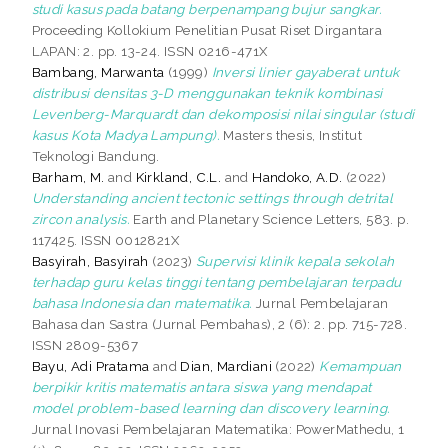
studi kasus pada batang berpenampang bujur sangkar.
Proceeding Kollokium Penelitian Pusat Riset Dirgantara
LAPAN: 2. pp. 13-24. ISSN 0216-471X
Bambang, Marwanta
(1999)
Inversi linier gayaberat untuk
distribusi densitas 3-D menggunakan teknik kombinasi
Levenberg-Marquardt dan dekomposisi nilai singular (studi
kasus Kota Madya Lampung).
Masters thesis, Institut
Teknologi Bandung.
Barham, M.
and
Kirkland, C.L.
and
Handoko, A.D.
(2022)
Understanding ancient tectonic settings through detrital
zircon analysis.
Earth and Planetary Science Letters, 583. p.
117425. ISSN 0012821X
Basyirah, Basyirah
(2023)
Supervisi klinik kepala sekolah
terhadap guru kelas tinggi tentang pembelajaran terpadu
bahasa Indonesia dan matematika.
Jurnal Pembelajaran
Bahasa dan Sastra (Jurnal Pembahas), 2 (6): 2. pp. 715-728.
ISSN 2809-5367
Bayu, Adi Pratama
and
Dian, Mardiani
(2022)
Kemampuan
berpikir kritis matematis antara siswa yang mendapat
model problem-based learning dan discovery learning.
Jurnal Inovasi Pembelajaran Matematika: PowerMathedu, 1