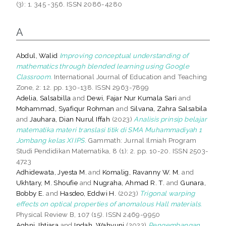
(3): 1. 345 -356. ISSN 2086-4280
A
Abdul, Walid
Improving conceptual understanding of
mathematics through blended learning using Google
Classroom.
International Journal of Education and Teaching
Zone, 2: 12. pp. 130-138. ISSN 2963-7899
Adelia, Salsabilla
and
Dewi, Fajar Nur Kumala Sari
and
Mohammad, Syafiqur Rohman
and
Silvana, Zahra Salsabila
and
Jauhara, Dian Nurul Iffah
(2023)
Analisis prinsip belajar
matematika materi translasi titik di SMA Muhammadiyah 1
Jombang kelas XI IPS.
Gammath: Jurnal Ilmiah Program
Studi Pendidikan Matematika, 8 (1): 2. pp. 10-20. ISSN 2503-
4723
Adhidewata, Jyesta M.
and
Komalig, Ravanny W. M.
and
Ukhtary, M. Shoufie
and
Nugraha, Ahmad R. T.
and
Gunara,
Bobby E.
and
Hasdeo, Eddwi H.
(2023)
Trigonal warping
effects on optical properties of anomalous Hall materials.
Physical Review B, 107 (15). ISSN 2469-9950
Aghni, Ihtiara
and
Indah, Wahyuni
(2023)
Pengembangan