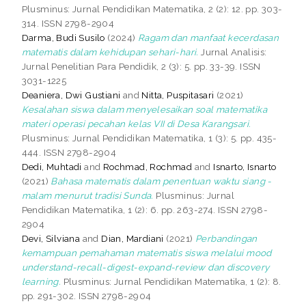
Plusminus: Jurnal Pendidikan Matematika, 2 (2): 12. pp. 303-
314. ISSN 2798-2904
Darma, Budi Susilo
(2024)
Ragam dan manfaat kecerdasan
matematis dalam kehidupan sehari-hari.
Jurnal Analisis:
Jurnal Penelitian Para Pendidik, 2 (3): 5. pp. 33-39. ISSN
3031-1225
Deaniera, Dwi Gustiani
and
Nitta, Puspitasari
(2021)
Kesalahan siswa dalam menyelesaikan soal matematika
materi operasi pecahan kelas VII di Desa Karangsari.
Plusminus: Jurnal Pendidikan Matematika, 1 (3): 5. pp. 435-
444. ISSN 2798-2904
Dedi, Muhtadi
and
Rochmad, Rochmad
and
Isnarto, Isnarto
(2021)
Bahasa matematis dalam penentuan waktu siang -
malam menurut tradisi Sunda.
Plusminus: Jurnal
Pendidikan Matematika, 1 (2): 6. pp. 263-274. ISSN 2798-
2904
Devi, Silviana
and
Dian, Mardiani
(2021)
Perbandingan
kemampuan pemahaman matematis siswa melalui mood
understand-recall-digest-expand-review dan discovery
learning.
Plusminus: Jurnal Pendidikan Matematika, 1 (2): 8.
pp. 291-302. ISSN 2798-2904