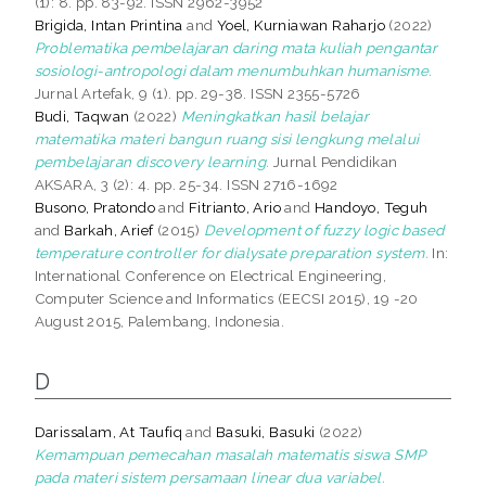
(1): 8. pp. 83-92. ISSN 2962-3952
Brigida, Intan Printina
and
Yoel, Kurniawan Raharjo
(2022)
Problematika pembelajaran daring mata kuliah pengantar
sosiologi-antropologi dalam menumbuhkan humanisme.
Jurnal Artefak, 9 (1). pp. 29-38. ISSN 2355-5726
Budi, Taqwan
(2022)
Meningkatkan hasil belajar
matematika materi bangun ruang sisi lengkung melalui
pembelajaran discovery learning.
Jurnal Pendidikan
AKSARA, 3 (2): 4. pp. 25-34. ISSN 2716-1692
Busono, Pratondo
and
Fitrianto, Ario
and
Handoyo, Teguh
and
Barkah, Arief
(2015)
Development of fuzzy logic based
temperature controller for dialysate preparation system.
In:
International Conference on Electrical Engineering,
Computer Science and Informatics (EECSI 2015), 19 -20
August 2015, Palembang, Indonesia.
D
Darissalam, At Taufiq
and
Basuki, Basuki
(2022)
Kemampuan pemecahan masalah matematis siswa SMP
pada materi sistem persamaan linear dua variabel.