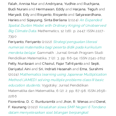
Falah, Annisa Nur
and
Andriyana, Yudhie
and
Ruchjana,
Budi Nurani
and
Hermawan, Eddy
and
Harjana, Teguh
and
Maryadi, Edy
and
Risyanto, Risyanto
and
Satyawardhana,
Haries
and
Sipayung, Sinta Berliana
(2024)
An Expanded
Spatial Durbin Model with Ordinary Kriging of Unobserved
Big Climate Data.
Mathematics, 12 (16). p. 2447. ISSN 2227-
7390
Feriyanto, Feriyanto
(2022)
Strategi penguatan literasi
numerasi matematika bagi peserta didik pada kurikulum
merdeka belajar.
Gammath : Jurnal Ilmiah Program Studi
Pendidikan Matematika, 7 (2): 3. pp. 86-94. ISSN 2541-2612
Fetty, Nuritasari
and
Chairul, Fajar Tafrilyanto
and
Septi,
Dariyatul Aini
and
Sri, Indriati Hasanah
and
Ema, Surahmi
(2024)
Mathematics learning using Japanese Multiplication
Method (JAMED) solving multiple problems class III basic
education students.
Vygotsky: Jurnal Pendidikan
Matematika dan Matematika, 6 (2): 2. pp. 87-98. ISSN 2656-
2286
Fiorentina, D. C. Runturambi
and
Jhon, R. Wenas
and
Derel,
F. Kaunang
(2022)
Kesalahan siswa SMP Negeri 6 Tondano
dalam menyelesaikan soal bilangan berpangkat