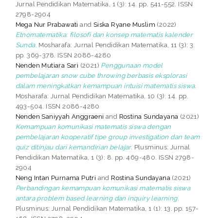
Jurnal Pendidikan Matematika, 1 (3): 14. pp. 541-552. ISSN
2798-2904
Mega Nur Prabawati
and
Siska Ryane Muslim
(2022)
Etnomatematika: filosofi dan konsep matematis kalender
Sunda.
Mosharafa: Jurnal Pendidikan Matematika, 11 (3): 3.
pp. 369-378. ISSN 2086-4280
Nenden Mutiara Sari
(2021)
Penggunaan model
pembelajaran snow cube throwing berbasis eksplorasi
dalam meningkatkan kemampuan intuisi matematis siswa.
Mosharafa: Jurnal Pendidikan Matematika, 10 (3): 14. pp.
493-504. ISSN 2086-4280
Nenden Saniyyah Anggraeni
and
Rostina Sundayana
(2021)
Kemampuan komunikasi matematis siswa dengan
pembelajaran kooperatif tipe group investigation dan team
quiz ditinjau dari kemandirian belajar.
Plusminus: Jurnal
Pendidikan Matematika, 1 (3): 8. pp. 469-480. ISSN 2798-
2904
Neng Intan Purnama Putri
and
Rostina Sundayana
(2021)
Perbandingan kemampuan komunikasi matematis siswa
antara problem based learning dan inquiry learning.
Plusminus: Jurnal Pendidikan Matematika, 1 (1): 13. pp. 157-