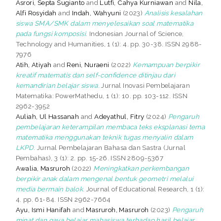
Asrori, Septa Sugianto
and
Lutfi, Cahya Kurniawan
and
Nila,
Alfi Rosyidah
and
Indah, Wahyuni
(2023)
Analisis kesalahan
siswa SMA/SMK dalam menyelesaikan soal matematika
pada fungsi komposisi.
Indonesian Journal of Science,
Technology and Humanities, 1 (1): 4. pp. 30-38. ISSN 2988-
7976
Atih, Atiyah
and
Reni, Nuraeni
(2022)
Kemampuan berpikir
kreatif matematis dan self-confidence ditinjau dari
kemandirian belajar siswa.
Jurnal Inovasi Pembelajaran
Matematika: PowerMathedu, 1 (1): 10. pp. 103-112. ISSN
2962-3952
Auliah, Ul Hassanah
and
Adeyathul, Fitry
(2024)
Pengaruh
pembelajaran keterampilan membaca teks eksplanasi tema
matematika menggunakan teknik tugas menyalin dalam
LKPD.
Jurnal Pembelajaran Bahasa dan Sastra (Jurnal
Pembahas), 3 (1): 2. pp. 15-26. ISSN 2809-5367
Awalia, Masruroh
(2022)
Meningkatkan perkembangan
berpikir anak dalam mengenal bentuk geometri melalui
media bermain balok.
Journal of Educational Research, 1 (1):
4. pp. 61-84. ISSN 2962-7664
Ayu, Ismi Hanifah
and
Masruroh, Masruroh
(2023)
Pengaruh
minat dan gaya belajar mahasiswa terhadap hasil belajar