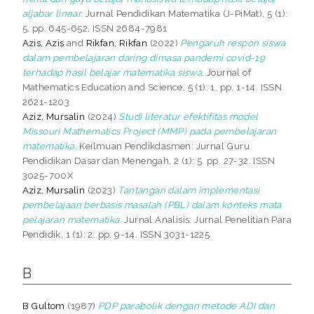
aljabar linear.
Jurnal Pendidikan Matematika (J-PiMat), 5 (1):
5. pp. 645-652. ISSN 2684-7981
Azis, Azis
and
Rikfan, Rikfan
(2022)
Pengaruh respon siswa
dalam pembelajaran daring dimasa pandemi covid-19
terhadap hasil belajar matematika siswa.
Journal of
Mathematics Education and Science, 5 (1): 1. pp. 1-14. ISSN
2621-1203
Aziz, Mursalin
(2024)
Studi literatur efektifitas model
Missouri Mathematics Project (MMP) pada pembelajaran
matematika.
Keilmuan Pendikdasmen: Jurnal Guru
Pendidikan Dasar dan Menengah, 2 (1): 5. pp. 27-32. ISSN
3025-700X
Aziz, Mursalin
(2023)
Tantangan dalam implementasi
pembelajaan berbasis masalah (PBL) dalam konteks mata
pelajaran matematika.
Jurnal Analisis: Jurnal Penelitian Para
Pendidik, 1 (1): 2. pp. 9-14. ISSN 3031-1225
B
B Gultom
(1987)
PDP parabolik dengan metode ADI dan