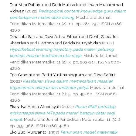
Diar Veni Rahayu
and
Dedi Muhtadi
and
Irwan Muhammad
Ridwan
(2022)
Pedagogical content knowledge guru dalam
pembelajaran matematika daring.
Mosharafa: Jurnal
Pendidikan Matematika, 11 (2): 10. pp. 281-292. ISSN 2086-
4280
Dina Lita Sari
and
Devi Asfira Fitriani
and
Denti Zaedatul
Khaeriyah
and
Hartono
and
Farida Nursyahidah
(2022)
Hypothetical learning trajectory pada materi peluang:
konteks mainan tradisional ular naga.
Mosharafa: Jurnal
Pendidikan Matematika, 11 (2): 3. pp. 203-214. ISSN 2086-
4280
Ega Gradini
and
Bettri Yustinaningrum
and
Dina Safitri
(2022)
Kesalahan siswa dalam memecahkan masalah
trigonometri ditinjau dari indikator polya.
Mosharafa: Jurnal
Pendidikan Matematika, 11 (1): 5. pp. 49-60. ISSN 2086-
4280
Ekasatya Aldila Afriansyah
(2022)
Peran RME terhadap
miskonsepsi siswa MTs pada materi bangun datar segi
empat.
Mosharafa: Jurnal Pendidikan Matematika, 11 (3): 2.
pp. 359-368. ISSN 2086-4280
Eko Budi Purwanto
(1997)
Penurunan model matematik