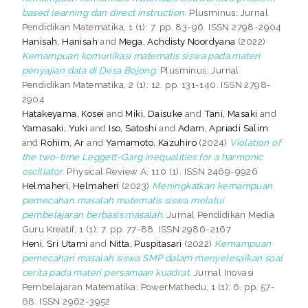
based learning dan direct instruction.
Plusminus: Jurnal
Pendidikan Matematika, 1 (1): 7. pp. 83-96. ISSN 2798-2904
Hanisah, Hanisah
and
Mega, Achdisty Noordyana
(2022)
Kemampuan komunikasi matematis siswa pada materi
penyajian data di Desa Bojong.
Plusminus: Jurnal
Pendidikan Matematika, 2 (1): 12. pp. 131-140. ISSN 2798-
2904
Hatakeyama, Kosei
and
Miki, Daisuke
and
Tani, Masaki
and
Yamasaki, Yuki
and
Iso, Satoshi
and
Adam, Apriadi Salim
and
Rohim, Ar
and
Yamamoto, Kazuhiro
(2024)
Violation of
the two-time Leggett-Garg inequalities for a harmonic
oscillator.
Physical Review A, 110 (1). ISSN 2469-9926
Helmaheri, Helmaheri
(2023)
Meningkatkan kemampuan
pemecahan masalah matematis siswa melalui
pembelajaran berbasis masalah.
Jurnal Pendidikan Media
Guru Kreatif, 1 (1): 7. pp. 77-88. ISSN 2986-2167
Heni, Sri Utami
and
Nitta, Puspitasari
(2022)
Kemampuan
pemecahan masalah siswa SMP dalam menyelesaikan soal
cerita pada materi persamaan kuadrat.
Jurnal Inovasi
Pembelajaran Matematika: PowerMathedu, 1 (1): 6. pp. 57-
68. ISSN 2962-3952