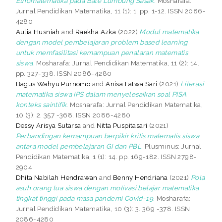
Etnomatematika pada Bale Lumbung Sasak.
Mosharafa:
Jurnal Pendidikan Matematika, 11 (1): 1. pp. 1-12. ISSN 2086-
4280
Aulia Husniah
and
Raekha Azka
(2022)
Modul matematika
dengan model pembelajaran problem based learning
untuk memfasilitasi kemampuan penalaran matematis
siswa.
Mosharafa: Jurnal Pendidikan Matematika, 11 (2): 14.
pp. 327-338. ISSN 2086-4280
Bagus Wahyu Purnomo
and
Anisa Fatwa Sari
(2021)
Literasi
matematika siswa IPS dalam menyelesaikan soal PISA
konteks saintifik.
Mosharafa: Jurnal Pendidikan Matematika,
10 (3): 2. 357 -368. ISSN 2086-4280
Dessy Arisya Sutarsa
and
Nitta Puspitasari
(2021)
Perbandingan kemampuan berpikir kritis matematis siswa
antara model pembelajaran GI dan PBL.
Plusminus: Jurnal
Pendidikan Matematika, 1 (1): 14. pp. 169-182. ISSN 2798-
2904
Dhita Nabilah Hendrawan
and
Benny Hendriana
(2021)
Pola
asuh orang tua siswa dengan motivasi belajar matematika
tingkat tinggi pada masa pandemi Covid-19.
Mosharafa:
Jurnal Pendidikan Matematika, 10 (3): 3. 369 -378. ISSN
2086-4280