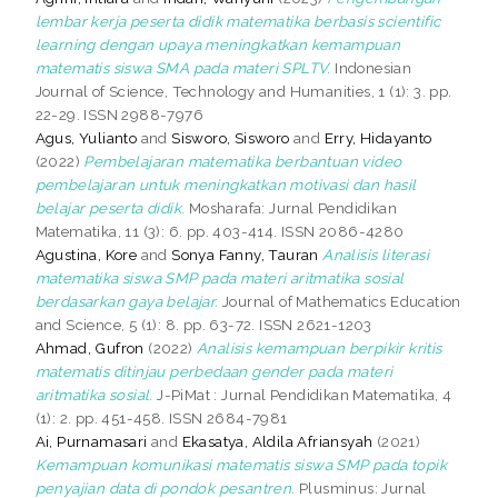
lembar kerja peserta didik matematika berbasis scientific
learning dengan upaya meningkatkan kemampuan
matematis siswa SMA pada materi SPLTV.
Indonesian
Journal of Science, Technology and Humanities, 1 (1): 3. pp.
22-29. ISSN 2988-7976
Agus, Yulianto
and
Sisworo, Sisworo
and
Erry, Hidayanto
(2022)
Pembelajaran matematika berbantuan video
pembelajaran untuk meningkatkan motivasi dan hasil
belajar peserta didik.
Mosharafa: Jurnal Pendidikan
Matematika, 11 (3): 6. pp. 403-414. ISSN 2086-4280
Agustina, Kore
and
Sonya Fanny, Tauran
Analisis literasi
matematika siswa SMP pada materi aritmatika sosial
berdasarkan gaya belajar.
Journal of Mathematics Education
and Science, 5 (1): 8. pp. 63-72. ISSN 2621-1203
Ahmad, Gufron
(2022)
Analisis kemampuan berpikir kritis
matematis ditinjau perbedaan gender pada materi
aritmatika sosial.
J-PiMat : Jurnal Pendidikan Matematika, 4
(1): 2. pp. 451-458. ISSN 2684-7981
Ai, Purnamasari
and
Ekasatya, Aldila Afriansyah
(2021)
Kemampuan komunikasi matematis siswa SMP pada topik
penyajian data di pondok pesantren.
Plusminus: Jurnal