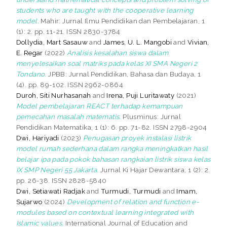
students who are taught with the cooperative learning
model.
Mahir: Jurnal Ilmu Pendidikan dan Pembelajaran, 1
(1): 2. pp. 11-21. ISSN 2830-3784
Dollydia, Mart Sasauw
and
James, U. L. Mangobi
and
Vivian,
E. Regar
(2022)
Analisis kesalahan siswa dalam
menyelesaikan soal matriks pada kelas XI SMA Negeri 2
Tondano.
JPBB: Jurnal Pendidikan, Bahasa dan Budaya, 1
(4). pp. 89-102. ISSN 2962-0864
Duroh, Siti Nurhasanah
and
Irena, Puji Luritawaty
(2021)
Model pembelajaran REACT terhadap kemampuan
pemecahan masalah matematis.
Plusminus: Jurnal
Pendidikan Matematika, 1 (1): 6. pp. 71-82. ISSN 2798-2904
Dwi, Hariyadi
(2023)
Penugasan proyek instalasi listrik
model rumah sederhana dalam rangka meningkatkan hasil
belajar ipa pada pokok bahasan rangkaian listrik siswa kelas
IX SMP Negeri 55 Jakarta.
Jurnal Ki Hajar Dewantara, 1 (2): 2.
pp. 26-38. ISSN 2828-5840
Dwi, Setiawati Radjak
and
Turmudi, Turmudi
and
Imam,
Sujarwo
(2024)
Development of relation and function e-
modules based on contextual learning integrated with
Islamic values.
International Journal of Education and