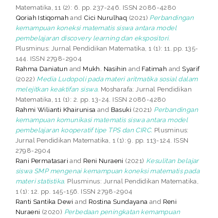
Matematika, 11 (2): 6. pp. 237-246. ISSN 2086-4280
Qoriah Istiqomah
and
Cici Nurulhaq
(2021)
Perbandingan
kemampuan koneksi matematis siswa antara model
pembelajaran discovery learning dan ekspositori.
Plusminus: Jurnal Pendidikan Matematika, 1 (1): 11. pp. 135-
144. ISSN 2798-2904
Rahma Daniatun
and
Mukh. Nasihin
and
Fatimah
and
Syarif
(2022)
Media Ludopoli pada materi aritmatika sosial dalam
melejitkan keaktifan siswa.
Mosharafa: Jurnal Pendidikan
Matematika, 11 (1): 2. pp. 13-24. ISSN 2086-4280
Rahmi Wilianti Khairunisa
and
Basuki
(2021)
Perbandingan
kemampuan komunikasi matematis siswa antara model
pembelajaran kooperatif tipe TPS dan CIRC.
Plusminus:
Jurnal Pendidikan Matematika, 1 (1): 9. pp. 113-124. ISSN
2798-2904
Rani Permatasari
and
Reni Nuraeni
(2021)
Kesulitan belajar
siswa SMP mengenai kemampuan koneksi matematis pada
materi statistika.
Plusminus: Jurnal Pendidikan Matematika,
1 (1): 12. pp. 145-156. ISSN 2798-2904
Ranti Santika Dewi
and
Rostina Sundayana
and
Reni
Nuraeni
(2020)
Perbedaan peningkatan kemampuan