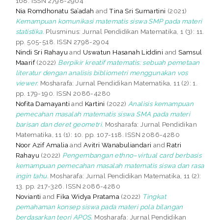
168. ISSN 2798-2904
Nia Romdhonatu Sa’adah
and
Tina Sri Sumartini
(2021)
Kemampuan komunikasi matematis siswa SMP pada materi
statistika.
Plusminus: Jurnal Pendidikan Matematika, 1 (3): 11.
pp. 505-518. ISSN 2798-2904
Nindi Sri Rahayu
and
Uswatun Hasanah Liddini
and
Samsul
Maarif
(2022)
Berpikir kreatif matematis: sebuah pemetaan
literatur dengan analisis bibliometri menggunakan vos
viewer.
Mosharafa: Jurnal Pendidikan Matematika, 11 (2): 1.
pp. 179-190. ISSN 2086-4280
Nofita Damayanti
and
Kartini
(2022)
Analisis kemampuan
pemecahan masalah matematis siswa SMA pada materi
barisan dan deret geometri.
Mosharafa: Jurnal Pendidikan
Matematika, 11 (1): 10. pp. 107-118. ISSN 2086-4280
Noor Azif Amalia
and
Avitri Wanabuliandari
and
Ratri
Rahayu
(2022)
Pengembangan ethno–virtual card berbasis
kemampuan pemecahan masalah matematis siswa dan rasa
ingin tahu.
Mosharafa: Jurnal Pendidikan Matematika, 11 (2):
13. pp. 217-326. ISSN 2086-4280
Novianti
and
Fika Widya Pratama
(2022)
Tingkat
pemahaman konsep siswa pada materi pola bilangan
berdasarkan teori APOS.
Mosharafa: Jurnal Pendidikan