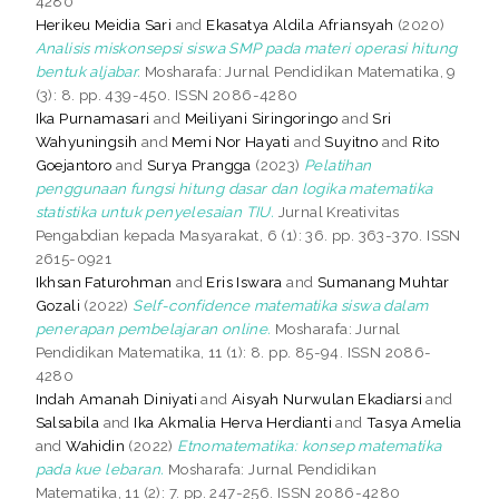
4280
Herikeu Meidia Sari
and
Ekasatya Aldila Afriansyah
(2020)
Analisis miskonsepsi siswa SMP pada materi operasi hitung
bentuk aljabar.
Mosharafa: Jurnal Pendidikan Matematika, 9
(3): 8. pp. 439-450. ISSN 2086-4280
Ika Purnamasari
and
Meiliyani Siringoringo
and
Sri
Wahyuningsih
and
Memi Nor Hayati
and
Suyitno
and
Rito
Goejantoro
and
Surya Prangga
(2023)
Pelatihan
penggunaan fungsi hitung dasar dan logika matematika
statistika untuk penyelesaian TIU.
Jurnal Kreativitas
Pengabdian kepada Masyarakat, 6 (1): 36. pp. 363-370. ISSN
2615-0921
Ikhsan Faturohman
and
Eris Iswara
and
Sumanang Muhtar
Gozali
(2022)
Self-confidence matematika siswa dalam
penerapan pembelajaran online.
Mosharafa: Jurnal
Pendidikan Matematika, 11 (1): 8. pp. 85-94. ISSN 2086-
4280
Indah Amanah Diniyati
and
Aisyah Nurwulan Ekadiarsi
and
Salsabila
and
Ika Akmalia Herva Herdianti
and
Tasya Amelia
and
Wahidin
(2022)
Etnomatematika: konsep matematika
pada kue lebaran.
Mosharafa: Jurnal Pendidikan
Matematika, 11 (2): 7. pp. 247-256. ISSN 2086-4280