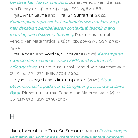
berdasarkan Taksonomi Solo.
Jurnal Pendidikan, Bahasa
dan Budaya, 1 (4). pp. 142-155. ISSN 2962-0864
Firyal, Anan Salma
and
Tina, Sri Sumartini
(2022)
Kemampuan representasi matematis siswa antara yang
mendapatkan pembelajaran contextual teaching and
learning dan discovery learning.
Plusminus: Jurnal
Pendidikan Matematika, 2 (2): 9. pp. 265-274. ISSN 2798-
2904
Firza, Azkiah
and
Rostina, Sundayana
(2022)
Kemampuan
representasi matematis siswa SMP berdasarkan self-
efficacy siswa.
Plusminus: Jurnal Pendidikan Matematika, 2
(2): 5. pp. 221-232. ISSN 2798-2904
Fitriyani, Nursyeli
and
Nitta, Puspitasari
(2021)
Studi
etnomatematika pada Candi Cangkuang Leles Garut Jawa
Barat.
Plusminus: Jurnal Pendidikan Matematika, 1 (2): 11.
pp. 327-338. ISSN 2798-2904
H
Hana, Hanipah
and
Tina, Sri Sumartini
(2021)
Perbandingan
kemampuan komunikasi matematis siswa antara problem