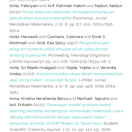
Anita, Febriyani
and
Arif, Rahman Hakim
and
Nadun, Nadun
(2022)
Peran disposisi matematis terhadap kemampuan
pemahaman konsep matematika.
Plusminus: Jurnal
Pendidikan Matematika, 2 (1): 8. pp. 87-100. ISSN 2798-
2904
Anita, Herawati
and
Casmara, Casmara
and
Enok S.,
Khotimah
and
Andi, Eka Salcy
(1997)
Pengembangan
program numerik untuk simulasi aliran udara benda
terbang supersonik.
Proceeding Teknologi Dirgantara
LAPAN Kiprosat’97. pp. 217-226. ISSN 979/8554/18/3
Anita, Sri Rejeki Hutagaol
and
Yopita, Yopita
and
Veronika,
Andau
(2022)
Analisis kesulitan siswa dalam menyelesaikan
soal cerita materi -relasi dan fungsi.
J-PiMat: Jurnal
Pendidikan Matematika, 4 (1): 8. pp. 491-498. ISSN 2684-
7981
Anna, Kristina Keriahenta Barus
and
Marhadi, Saputro
and
Iwit, Prihatin
(2023)
Penerapan model problem based
learning terhadap kemampuan komunikasi matematis siswa
ditinjau dari kemandirian belajar siswa pada materi
himpunan di kelas VII SMP Negeri 01 Tayan Hulu.
Student
Scientific Creativity Journal, 1 (1): 10. pp. 141-151. ISSN