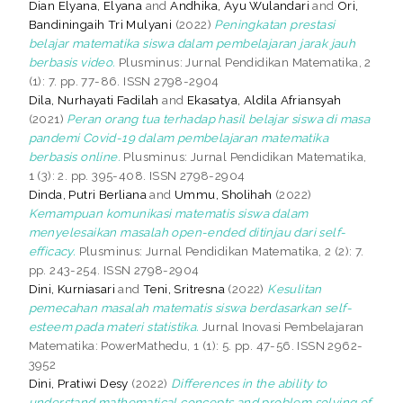
Dian Elyana, Elyana
and
Andhika, Ayu Wulandari
and
Ori,
Bandiningaih Tri Mulyani
(2022)
Peningkatan prestasi
belajar matematika siswa dalam pembelajaran jarak jauh
berbasis video.
Plusminus: Jurnal Pendidikan Matematika, 2
(1): 7. pp. 77-86. ISSN 2798-2904
Dila, Nurhayati Fadilah
and
Ekasatya, Aldila Afriansyah
(2021)
Peran orang tua terhadap hasil belajar siswa di masa
pandemi Covid-19 dalam pembelajaran matematika
berbasis online.
Plusminus: Jurnal Pendidikan Matematika,
1 (3): 2. pp. 395-408. ISSN 2798-2904
Dinda, Putri Berliana
and
Ummu, Sholihah
(2022)
Kemampuan komunikasi matematis siswa dalam
menyelesaikan masalah open-ended ditinjau dari self-
efficacy.
Plusminus: Jurnal Pendidikan Matematika, 2 (2): 7.
pp. 243-254. ISSN 2798-2904
Dini, Kurniasari
and
Teni, Sritresna
(2022)
Kesulitan
pemecahan masalah matematis siswa berdasarkan self-
esteem pada materi statistika.
Jurnal Inovasi Pembelajaran
Matematika: PowerMathedu, 1 (1): 5. pp. 47-56. ISSN 2962-
3952
Dini, Pratiwi Desy
(2022)
Differences in the ability to
understand mathematical concepts and problem solving of