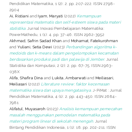
Pendidikan Matematika, 1 (2): 2. pp. 207-222. ISSN 2798-
2904
Ai, Ristiani
and
Iyam, Maryati
(2022)
Kemampuan
representasi matematis dan self-esteem siswa pada materi
statistika.
Jurnal Inovasi Pembelajaran Matematika:
PowerMathedu, 1 (1): 4. pp. 37-46. ISSN 2962-3952
Akhmad, Safrin Sadad Khan
and
Mohamat, Fatekurohman
and
Yuliani, Setia Dewi
(2023)
Perbandingan algoritma k-
medoids dan k-means dalam pengelompokan kecamatan
berdasarkan produksi padi dan palawija di Jember.
Jurnal
Statistika dan Komputasi, 2 (2): 2. pp. 67-75. ISSN 2963-
038X
Alifa, Shafira Dina
and
Lukita, Ambarwati
and
Meiliasari,
Meiliasari
(2022)
Literature review: faktor kecemasan
matematika siswa dan upaya mengatasinya.
J-PiMat : Jurnal
Pendidikan Matematika, 4 (1): 2. pp. 443-450. ISSN 2684-
7981
Alifatul, Muyasaroh
(2023)
Analisis kemampuan pemecahan
masalah menggunakan pemodelan matematika pada
materi program linear di sekolah menengah.
Jurnal
Bintang Pendidikan Indonesia, 1 (1): 18. pp. 202-211. ISSN