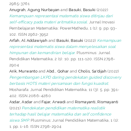
2985-3761
Anugrah, Agung Nurbayan
and
Basuki, Basuki
(2022)
Kemampuan representasi matematis siswa ditinjau dari
self-efficacy pada materi aritmatika sosial.
Jurnal Inovasi
Pembelajaran Matematika: PowerMathedu, 1 (1): 9. pp. 93-
102. ISSN 2962-3952
Arfah, Al Addawiyah
and
Basuki, Basuki
(2022)
Kemampuan
representasi matematis siswa dalam menyelesaikan soal
himpunan dan kemandirian belajar.
Plusminus: Jurnal
Pendidikan Matematika, 2 (1): 10. pp. 111-120. ISSN 2798-
2904
Arik, Murwanto
and
Abd., Qohar
and
Cholis, Sa'dijah
(2022)
Pengembangan LKPD daring pendekatan guided discovery
berbasis HOTS materi persamaan dan fungsi kuadrat.
Mosharafa: Jurnal Pendidikan Matematika, 11 (3): 5. pp. 391-
402. ISSN 2086-4280
Asdar, Asdar
and
Fajar, Arwadi
and
Rismayanti, Rismayanti
(2021)
Pendekatan pendidikan matematika realistik
terhadap hasil belajar matematika dan self confidence
siswa SMP.
Plusminus: Jurnal Pendidikan Matematika, 1 (1):
1. pp. 1-16. ISSN 2798-2904