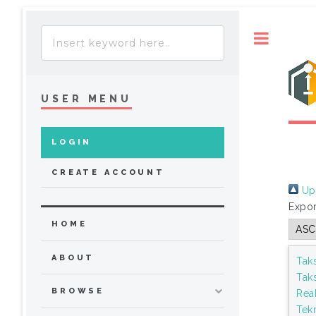
Toggle
USER MENU
LOGIN
CREATE ACCOUNT
Up 
Expor
HOME
ABOUT
Tak
Tak
BROWSE
Reak
Tek