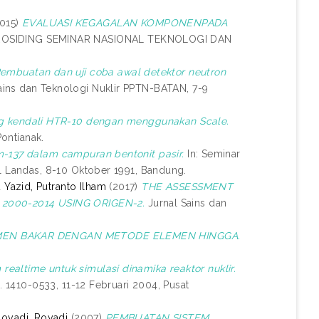
015)
EVALUASI KEGAGALAN KOMPONENPADA
OSIDING SEMINAR NASIONAL TEKNOLOGI DAN
embuatan dan uji coba awal detektor neutron
ains dan Teknologi Nuklir PPTN-BATAN, 7-9
ang kendali HTR-10 dengan menggunakan Scale.
Pontianak.
-137 dalam campuran bentonit pasir.
In: Seminar
al Landas, 8-10 Oktober 1991, Bandung.
d
Yazid, Putranto Ilham
(2017)
THE ASSESSMENT
2000-2014 USING ORIGEN-2.
Jurnal Sains dan
EMEN BAKAR DENGAN METODE ELEMEN HINGGA.
realtime untuk simulasi dinamika reaktor nuklir.
. 1410-0533, 11-12 Februari 2004, Pusat
oyadi, Royadi
(2007)
PEMBUATAN SISTEM