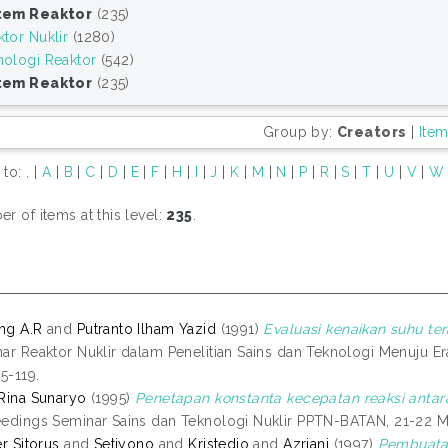
tem Reaktor
(235)
tor Nuklir
(1280)
nologi Reaktor
(542)
tem Reaktor
(235)
Group by:
Creators
|
Ite
 to:
,
|
A
|
B
|
C
|
D
|
E
|
F
|
H
|
I
|
J
|
K
|
M
|
N
|
P
|
R
|
S
|
T
|
U
|
V
|
W
r of items at this level:
235
.
ng A.R
and
Putranto Ilham Yazid
(1991)
Evaluasi kenaikan suhu tera
ar Reaktor Nuklir dalam Penelitian Sains dan Teknologi Menuju E
15-119.
Rina Sunaryo
(1995)
Penetapan konstanta kecepatan reaksi antara
edings Seminar Sains dan Teknologi Nuklir PPTN-BATAN, 21-22 M
er Sitorus
and
Setiyono
and
Kristedjo
and
Azriani
(1997)
Pembuatan