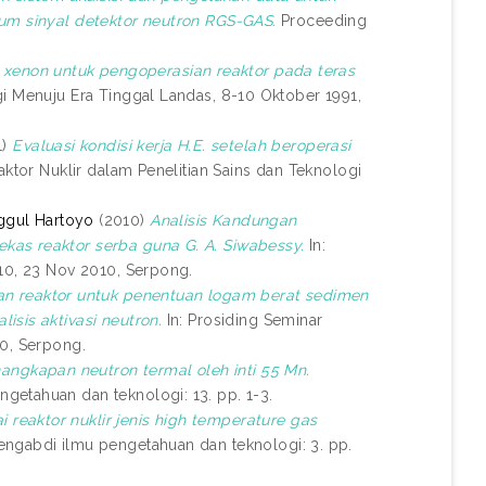
rum sinyal detektor neutron RGS-GAS.
Proceeding
s xenon untuk pengoperasian reaktor pada teras
gi Menuju Era Tinggal Landas, 8-10 Oktober 1991,
1)
Evaluasi kondisi kerja H.E. setelah beroperasi
aktor Nuklir dalam Penelitian Sains dan Teknologi
ggul Hartoyo
(2010)
Analisis Kandungan
kas reaktor serba guna G. A. Siwabessy.
In:
010, 23 Nov 2010, Serpong.
n reaktor untuk penentuan logam berat sedimen
isis aktivasi neutron.
In: Prosiding Seminar
10, Serpong.
angkapan neutron termal oleh inti 55 Mn.
getahuan dan teknologi: 13. pp. 1-3.
reaktor nuklir jenis high temperature gas
ngabdi ilmu pengetahuan dan teknologi: 3. pp.