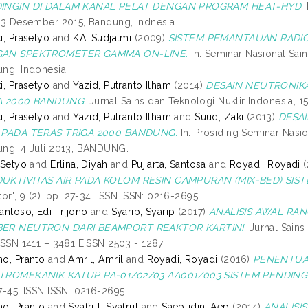
INGIN DI DALAM KANAL PELAT DENGAN PROGRAM HEAT-HYD.
 3 Desember 2015, Bandung, Indnesia.
i, Prasetyo
and
KA, Sudjatmi
(2009)
SISTEM PEMANTAUAN RADIOA
AN SPEKTROMETER GAMMA ON-LINE.
In: Seminar Nasional Sain
ng, Indonesia.
i, Prasetyo
and
Yazid, Putranto Ilham
(2014)
DESAIN NEUTRONIKA
A 2000 BANDUNG.
Jurnal Sains dan Teknologi Nuklir Indonesia, 15
i, Prasetyo
and
Yazid, Putranto Ilham
and
Suud, Zaki
(2013)
DESA
 PADA TERAS TRIGA 2000 BANDUNG.
In: Prosiding Seminar Nasi
ng, 4 Juli 2013, BANDUNG.
 Setyo
and
Erlina, Diyah
and
Pujiarta, Santosa
and
Royadi, Royadi
(
UKTIVITAS AIR PADA KOLOM RESIN CAMPURAN (MIX-BED) SISTE
tor", 9 (2). pp. 27-34. ISSN ISSN: 0216-2695
antoso, Edi Trijono
and
Syarip, Syarip
(2017)
ANALISIS AWAL R
ER NEUTRON DARI BEAMPORT REAKTOR KARTINI.
Jurnal Sains 
ISSN 1411 – 3481 EISSN 2503 - 1287
o, Pranto
and
Amril, Amril
and
Royadi, Royadi
(2016)
PENENTUA
TROMEKANIK KATUP PA-01/02/03 AA001/003 SISTEM PENDING
7-45. ISSN ISSN: 0216-2695
o, Pranto
and
Syafrul, Syafrul
and
Saepudin, Aep
(2014)
ANALISI