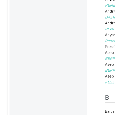
PENE
Andri
DAER
Andri
PEND
Ariya
React
Press
Asep 
BERP
Asep 
BERP
Asep 
KESE
B
Baiyi