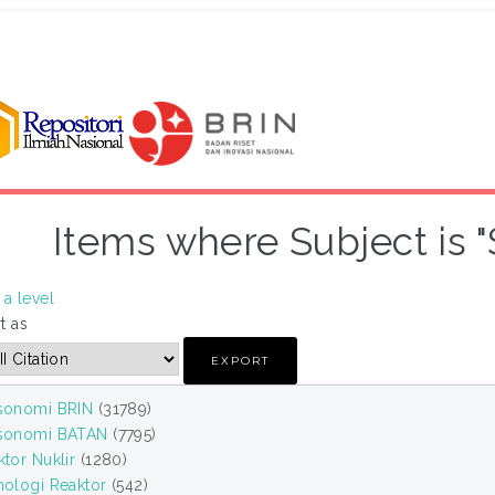
Items where Subject is 
a level
t as
sonomi BRIN
(31789)
sonomi BATAN
(7795)
tor Nuklir
(1280)
nologi Reaktor
(542)