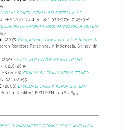
95
U DAYA POMPA SIRKULASI SISTEM V-AC
 PRANATA NUKLIR. ISSN 978-979-17109-3-0
NERJA MOTOR-POMPA PA01 AP001 PADA SISTEM
695
ni
(2017)
Competence Development of Research
ch Reactors Personnel in Indonesia, Sidney. (In
t
(2006)
EVALUASI UNJUK KERJA TRAFO
SSN: 0216-2695
, YS
(2006)
EVALUASI UNJUK KERJA TRAFO
SSN: 0216-2695
C
(2008)
EVALUASI UNJUK KERJA SISTEM
Buletin "Reaktor". ISSN ISSN: 0216-2695
REDIKSI PARAMETER TERMOHIDROLIK FLUIDA