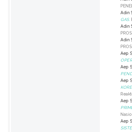
PENE
Adin 
GAS.
Adin 
PROS
Adin 
PROS
Aep S
OPER
Aep S
PEND
Aep S
KORE
Reakt
Aep S
PRIM
Nasio
Aep S
SIST