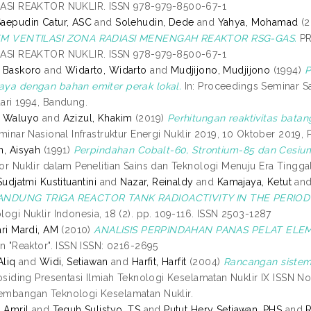
KASI REAKTOR NUKLIR. ISSN 978-979-8500-67-1
aepudin Catur, ASC
and
Solehudin, Dede
and
Yahya, Mohamad
(2
EM VENTILASI ZONA RADIASI MENENGAH REAKTOR RSG-GAS.
PR
KASI REAKTOR NUKLIR. ISSN 978-979-8500-67-1
 Baskoro
and
Widarto, Widarto
and
Mudjijono, Mudjijono
(1994)
P
ya dengan bahan emiter perak lokal.
In: Proceedings Seminar S
ari 1994, Bandung.
, Waluyo
and
Azizul, Khakim
(2019)
Perhitungan reaktivitas bat
eminar Nasional Infrastruktur Energi Nuklir 2019, 10 Oktober 2019, 
h, Aisyah
(1991)
Perpindahan Cobalt-60, Strontium-85 dan Cesium
or Nuklir dalam Penelitian Sains dan Teknologi Menuju Era Tingg
Sudjatmi Kustituantini
and
Nazar, Reinaldy
and
Kamajaya, Ketut
an
ANDUNG TRIGA REACTOR TANK RADIOACTIVITY IN THE PERIOD 
logi Nuklir Indonesia, 18 (2). pp. 109-116. ISSN 2503-1287
ari Mardi, AM
(2010)
ANALISIS PERPINDAHAN PANAS PELAT EL
in "Reaktor". ISSN ISSN: 0216-2695
Aliq
and
Widi, Setiawan
and
Harfit, Harfit
(2004)
Rancangan sistem 
rosiding Presentasi Ilmiah Teknologi Keselamatan Nuklir IX ISSN No
mbangan Teknologi Keselamatan Nuklir.
, Amril
and
Teguh Sulistyo, TS
and
Putut Hery Setiawan, PHS
and
R