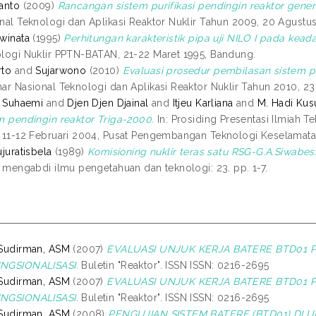
anto
(2009)
Rancangan sistem purifikasi pendingin reaktor genera
nal Teknologi dan Aplikasi Reaktor Nuklir Tahun 2009, 20 Agustu
winata
(1995)
Perhitungan karakteristik pipa uji NILO I pada kead
logi Nuklir PPTN-BATAN, 21-22 Maret 1995, Bandung.
rto
and
Sujarwono
(2010)
Evaluasi prosedur pembilasan sistem p
ar Nasional Teknologi dan Aplikasi Reaktor Nuklir Tahun 2010, 2
a Suhaemi
and
Djen Djen Djainal
and
Itjeu Karliana
and
M. Hadi Ku
m pendingin reaktor Triga-2000.
In: Prosiding Presentasi Ilmiah T
 11-12 Februari 2004, Pusat Pengembangan Teknologi Keselamatan
ujuratisbela
(1989)
Komisioning nuklir teras satu RSG-G.A.Siwabes
r mengabdi ilmu pengetahuan dan teknologi: 23. pp. 1-7.
Sudirman, ASM
(2007)
EVALUASI UNJUK KERJA BATERE BTD01 
NGSIONALISASI.
Buletin "Reaktor". ISSN ISSN: 0216-2695
Sudirman, ASM
(2007)
EVALUASI UNJUK KERJA BATERE BTD01 
NGSIONALISASI.
Buletin "Reaktor". ISSN ISSN: 0216-2695
Sudirman, ASM
(2008)
PENGUJIAN SISTEM BATERE (BTD01) DI U