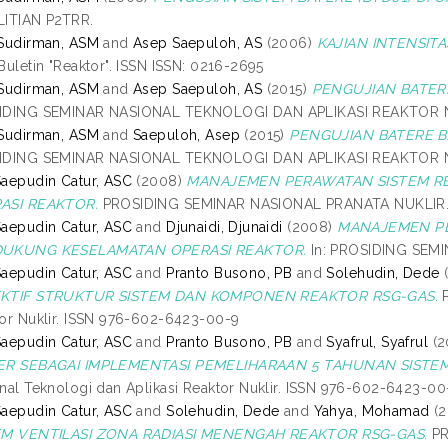
LITIAN P2TRR.
Sudirman, ASM
and
Asep Saepuloh, AS
(2006)
KAJIAN INTENSIT
Buletin "Reaktor". ISSN ISSN: 0216-2695
Sudirman, ASM
and
Asep Saepuloh, AS
(2015)
PENGUJIAN BATERE
IDING SEMINAR NASIONAL TEKNOLOGI DAN APLIKASI REAKTOR NU
Sudirman, ASM
and
Saepuloh, Asep
(2015)
PENGUJIAN BATERE BA
IDING SEMINAR NASIONAL TEKNOLOGI DAN APLIKASI REAKTOR NU
aepudin Catur, ASC
(2008)
MANAJEMEN PERAWATAN SISTEM R
ASI REAKTOR.
PROSIDING SEMINAR NASIONAL PRANATA NUKLIR. 
aepudin Catur, ASC
and
Djunaidi, Djunaidi
(2008)
MANAJEMEN PE
UKUNG KESELAMATAN OPERASI REAKTOR.
In: PROSIDING SEMI
aepudin Catur, ASC
and
Pranto Busono, PB
and
Solehudin, Dede
KTIF STRUKTUR SISTEM DAN KOMPONEN REAKTOR RSG-GAS.
P
or Nuklir. ISSN 976-602-6423-00-9
aepudin Catur, ASC
and
Pranto Busono, PB
and
Syafrul, Syafrul
(2
ER SEBAGAI IMPLEMENTASI PEMELIHARAAN 5 TAHUNAN SISTEM
nal Teknologi dan Aplikasi Reaktor Nuklir. ISSN 976-602-6423-00
aepudin Catur, ASC
and
Solehudin, Dede
and
Yahya, Mohamad
(2
EM VENTILASI ZONA RADIASI MENENGAH REAKTOR RSG-GAS.
PR