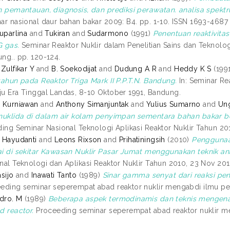
n pemantauan, diagnosis, dan prediksi perawatan. analisa spekt
ar nasional daur bahan bakar 2009: B4. pp. 1-10. ISSN 1693-4687
Suparlina
and
Tukiran
and
Sudarmono
(1991)
Penentuan reaktivita
 gas.
Seminar Reaktor Nuklir dalam Penelitian Sains dan Teknolo
ng.. pp. 120-124.
 Zulfikar Y
and
B. Soekodijat
and
Dudung A R
and
Heddy K S
(199
tahun pada Reaktor Triga Mark II P.P.T.N. Bandung.
In: Seminar Re
u Era Tinggal Landas, 8-10 Oktober 1991, Bandung.
 Kurniawan
and
Anthony Simanjuntak
and
Yulius Sumarno
and
Un
nuklida di dalam air kolam penyimpan sementara bahan bakar be
ding Seminar Nasional Teknologi Aplikasi Reaktor Nuklir Tahun 2
 Hayudanti
and
Leons Rixson
and
Prihatiningsih
(2010)
Penggunaa
i di sekitar Kawasan Nuklir Pasar Jumat menggunakan teknik anal
nal Teknologi dan Aplikasi Reaktor Nuklir Tahun 2010, 23 Nov 20
asijo
and
Inawati Tanto
(1989)
Sinar gamma senyat dari reaksi pen
eding seminar seperempat abad reaktor nuklir mengabdi ilmu pen
dro. M
(1989)
Beberapa aspek termodinamis dan teknis mengenai 
d reactor.
Proceeding seminar seperempat abad reaktor nuklir me