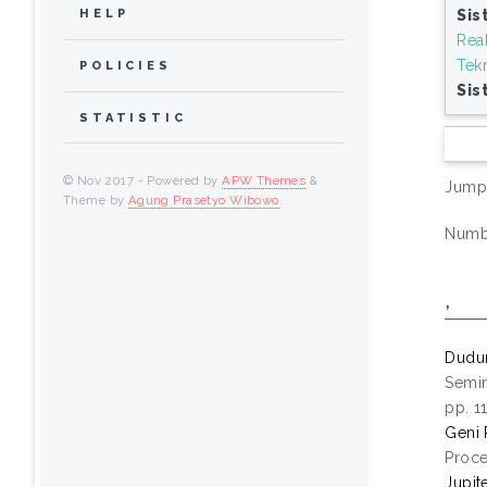
Sis
HELP
Reak
Tek
POLICIES
Sis
STATISTIC
© Nov 2017 - Powered by
APW Themes
&
Jump
Theme by
Agung Prasetyo Wibowo
.
Numbe
,
Dudu
Semin
pp. 1
Geni 
Proce
Jupit