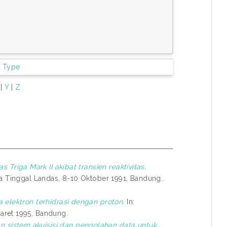
m Type
|
Y
|
Z
s Triga Mark II akibat transien reaktivitas.
ra Tinggal Landas, 8-10 Oktober 1991, Bandung..
 elektron terhidrasi dengan proton.
In:
aret 1995, Bandung.
 sistem akuisisi dan pengolahan data untuk