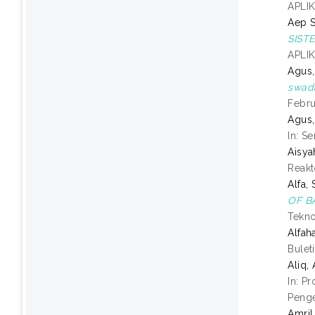
APLI
Aep S
SIST
APLI
Agus,
swada
Febru
Agus
In: S
Aisya
Reakt
Alfa, 
OF B
Tekno
Alfah
Bulet
Aliq, 
In: P
Penge
Amril