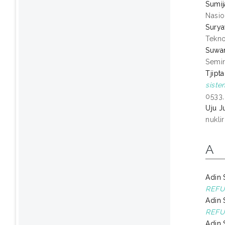
Sumij
Nasio
Surya
Tekno
Suwa
Semin
Tjipt
siste
0533,
Uju J
nukli
A
Adin 
REFU
Adin 
REFU
Adin 