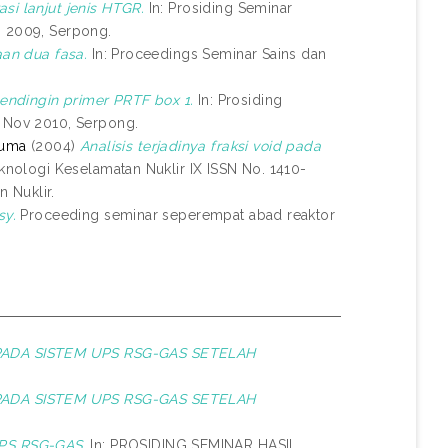
si lanjut jenis HTGR.
In: Prosiding Seminar
s 2009, Serpong.
aan dua fasa.
In: Proceedings Seminar Sains dan
endingin primer PRTF box 1.
In: Prosiding
3 Nov 2010, Serpong.
suma
(2004)
Analisis terjadinya fraksi void pada
eknologi Keselamatan Nuklir IX ISSN No. 1410-
 Nuklir.
sy.
Proceeding seminar seperempat abad reaktor
PADA SISTEM UPS RSG-GAS SETELAH
PADA SISTEM UPS RSG-GAS SETELAH
PS RSG-GAS.
In: PROSIDING SEMINAR HASIL