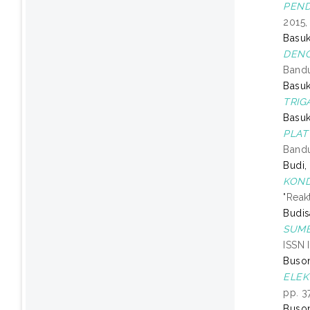
PEND
2015,
Basuk
DENG
Bandu
Basuk
TRIG
Basuk
PLAT
Bandu
Budi,
KOND
"Reak
Budis
SUMB
ISSN 
Buson
ELEK
pp. 3
Buson