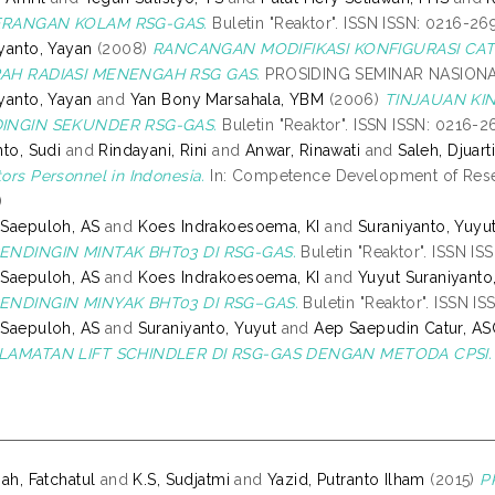
RANGAN KOLAM RSG-GAS.
Buletin "Reaktor". ISSN ISSN: 0216-26
yanto, Yayan
(2008)
RANCANGAN MODIFIKASI KONFIGURASI CAT
AH RADIASI MENENGAH RSG GAS.
PROSIDING SEMINAR NASIONAL
yanto, Yayan
and
Yan Bony Marsahala, YBM
(2006)
TINJAUAN KI
INGIN SEKUNDER RSG-GAS.
Buletin "Reaktor". ISSN ISSN: 0216-2
nto, Sudi
and
Rindayani, Rini
and
Anwar, Rinawati
and
Saleh, Djuarti
ors Personnel in Indonesia.
In: Competence Development of Resear
)
Saepuloh, AS
and
Koes Indrakoesoema, KI
and
Suraniyanto, Yuyu
ENDINGIN MINTAK BHT03 DI RSG-GAS.
Buletin "Reaktor". ISSN I
Saepuloh, AS
and
Koes Indrakoesoema, KI
and
Yuyut Suraniyanto
ENDINGIN MINYAK BHT03 DI RSG–GAS.
Buletin "Reaktor". ISSN I
Saepuloh, AS
and
Suraniyanto, Yuyut
and
Aep Saepudin Catur, AS
LAMATAN LIFT SCHINDLER DI RSG-GAS DENGAN METODA CPSI.
nah, Fatchatul
and
K.S, Sudjatmi
and
Yazid, Putranto Ilham
(2015)
P