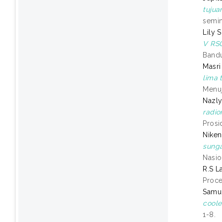
tujua
semin
Lily 
V RSG
Bandu
Masri
lima 
Menuj
Nazly
radio
Prosi
Niken
sunga
Nasio
R.S L
Proce
Samu
coole
1-8.