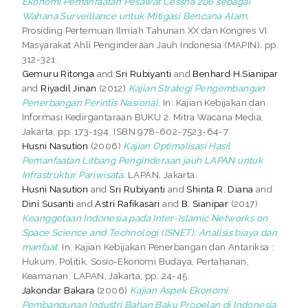
Ekonomi Pemanfaatan Pesawat Cessna 206 sebagai
Wahana Surveillance untuk Mitigasi Bencana Alam.
Prosiding Pertemuan Ilmiah Tahunan XX dan Kongres VI
Masyarakat Ahli Penginderaan Jauh Indonesia (MAPIN). pp.
312-321.
Gemuru Ritonga
and
Sri Rubiyanti
and
Benhard H.Sianipar
and
Riyadil Jinan
(2012)
Kajian Strategi Pengembangan
Penerbangan Perintis Nasional.
In: Kajian Kebijakan dan
Informasi Kedirgantaraan BUKU 2. Mitra Wacana Media,
Jakarta, pp. 173-194. ISBN 978-602-7523-64-7
Husni Nasution
(2006)
Kajian Optimalisasi Hasil
Pemanfaatan Litbang Penginderaan jauh LAPAN untuk
Infrastruktur Pariwisata.
LAPAN, Jakarta.
Husni Nasution
and
Sri Rubiyanti
and
Shinta R. Diana
and
Dini Susanti
and
Astri Rafikasari
and
B. Sianipar
(2017)
Keanggotaan Indonesia pada Inter-Islamic Networks on
Space Science and Technologi (ISNET): Analisis biaya dan
manfaat.
In: Kajian Kebijakan Penerbangan dan Antariksa :
Hukum, Politik, Sosio-Ekonomi Budaya, Pertahanan,
Keamanan. LAPAN, Jakarta, pp. 24-45.
Jakondar Bakara
(2006)
Kajian Aspek Ekonomi
Pembangunan Industri Bahan Baku Propelan di Indonesia.