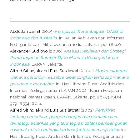
,
Abdullah Jamil
(2015)
Komparasi Kelembagaan GNSS di
Indonesia dan Australia.
In: Kajian Kebijakan dan Informasi
Kedirgantaraan. Mitra wacana media, Jakarta, pp. 18-40.
Alexander Sudibyo
(2006)
Analisis Kebijakan dan Strategi
Pembangunan Sumber Daya Manusia Kedirgantaraan
Indonesia.
LAPAN, Jakarta.
Alfred Sitindjak
and
Euis Susilawati
(2002)
Model ekonomi
wahana peluncur reusable dibandingkan terhadap wahana
peluncur expendable.
In: Hasil litbang Pusat Analisis dan
Informasi Kedirgantaraan LAPAN 2002 : Kajian kebijakan
nasional keantariksaan. LAPAN, Jakarta, pp. 26-53. ISBN
979-8554-60-4
Alfred Sitindjak
and
Euis Susilawati
(2002)
Pemikiran
tentang penelitian, pengembangan dan pemanfaatan
teknologi antariksa yang terintegrasi dalam pembangunan
nasional untuk peningkatan kesejahteraan masyarakat.
In:
Hasil litbang Pusat Analisis dan Informasi Kedirgantaraan