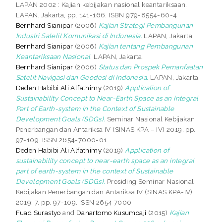
LAPAN 2002 : Kajian kebijakan nasional keantariksaan.
LAPAN, Jakarta, pp. 141-166. ISBN 979-8554-60-4
Bernhard Sianipar
(2006)
Kajian Strategi Pembangunan
Industri Satelit Komunikasi di Indonesia.
LAPAN, Jakarta.
Bernhard Sianipar
(2006)
Kajian tentang Pembangunan
Keantariksaan Nasional.
LAPAN, Jakarta.
Bernhard Sianipar
(2006)
Status dan Prospek Pemanfaatan
Satelit Navigasi dan Geodesi di Indonesia.
LAPAN, Jakarta.
Deden Habibi Ali Alfathimy
(2019)
Application of
Sustainability Concept to Near-Earth Space as an Integral
Part of Earth-system in the Context of Sustainable
Development Goals (SDGs).
Seminar Nasional Kebijakan
Penerbangan dan Antariksa IV (SINAS KPA – IV) 2019. pp.
97-109. ISSN 2654-7000-01
Deden Habibi Ali Alfathimy
(2019)
Application of
sustainability concept to near-earth space as an integral
part of earth-system in the context of Sustainable
Development Goals (SDGs).
Prosiding Seminar Nasional
Kebijakan Penerbangan dan Antariksa IV (SINAS KPA-IV)
2019: 7. pp. 97-109. ISSN 2654 7000
Fuad Surastyo
and
Danartomo Kusumoaji
(2015)
Kajian