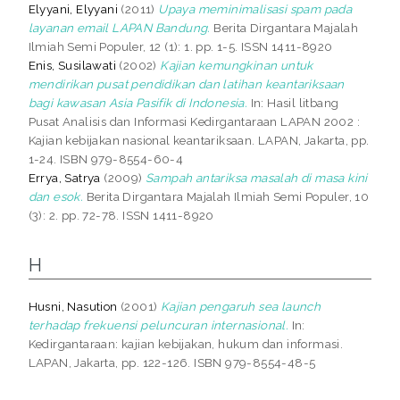
Elyyani, Elyyani
(2011)
Upaya meminimalisasi spam pada
layanan email LAPAN Bandung.
Berita Dirgantara Majalah
Ilmiah Semi Populer, 12 (1): 1. pp. 1-5. ISSN 1411-8920
Enis, Susilawati
(2002)
Kajian kemungkinan untuk
mendirikan pusat pendidikan dan latihan keantariksaan
bagi kawasan Asia Pasifik di Indonesia.
In: Hasil litbang
Pusat Analisis dan Informasi Kedirgantaraan LAPAN 2002 :
Kajian kebijakan nasional keantariksaan. LAPAN, Jakarta, pp.
1-24. ISBN 979-8554-60-4
Errya, Satrya
(2009)
Sampah antariksa masalah di masa kini
dan esok.
Berita Dirgantara Majalah Ilmiah Semi Populer, 10
(3): 2. pp. 72-78. ISSN 1411-8920
H
Husni, Nasution
(2001)
Kajian pengaruh sea launch
terhadap frekuensi peluncuran internasional.
In:
Kedirgantaraan: kajian kebijakan, hukum dan informasi.
LAPAN, Jakarta, pp. 122-126. ISBN 979-8554-48-5