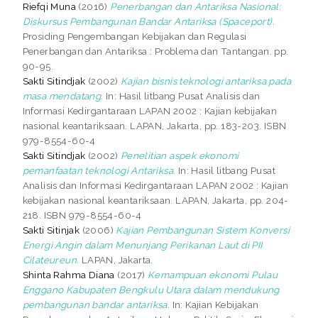
Riefqi Muna
(2016)
Penerbangan dan Antariksa Nasional:
Diskursus Pembangunan Bandar Antariksa (Spaceport).
Prosiding Pengembangan Kebijakan dan Regulasi
Penerbangan dan Antariksa : Problema dan Tantangan. pp.
90-95.
Sakti Sitindjak
(2002)
Kajian bisnis teknologi antariksa pada
masa mendatang.
In: Hasil litbang Pusat Analisis dan
Informasi Kedirgantaraan LAPAN 2002 : Kajian kebijakan
nasional keantariksaan. LAPAN, Jakarta, pp. 183-203. ISBN
979-8554-60-4
Sakti Sitindjak
(2002)
Penelitian aspek ekonomi
pemanfaatan teknologi Antariksa.
In: Hasil litbang Pusat
Analisis dan Informasi Kedirgantaraan LAPAN 2002 : Kajian
kebijakan nasional keantariksaan. LAPAN, Jakarta, pp. 204-
218. ISBN 979-8554-60-4
Sakti Sitinjak
(2006)
Kajian Pembangunan Sistem Konversi
Energi Angin dalam Menunjang Perikanan Laut di PII
Cilateureun.
LAPAN, Jakarta.
Shinta Rahma Diana
(2017)
Kemampuan ekonomi Pulau
Enggano Kabupaten Bengkulu Utara dalam mendukung
pembangunan bandar antariksa.
In: Kajian Kebijakan