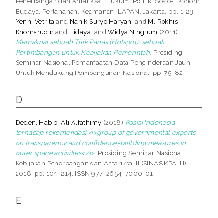
Penerbangan dan Antariksa : Hukum, Politik, Sosio-Ekonomi
Budaya, Pertahanan, Keamanan. LAPAN, Jakarta, pp. 1-23.
Yenni Vetrita
and
Nanik Suryo Haryani
and
M. Rokhis
Khomarudin
and
Hidayat
and
Widya Ningrum
(2011)
Memaknai sebuah Titik Panas (Hotspot): sebuah
Pertimbangan untuk Kebijakan Pemerintah.
Prosiding
Seminar Nasional Pemanfaatan Data Penginderaan Jauh
Untuk Mendukung Pembangunan Nasional. pp. 75-82.
D
Deden, Habibi Ali Alfathimy
(2018)
Posisi Indonesia
terhadap rekomendasi <i>group of governmental experts
on transparency and confidence-building measures in
outer space activities</i>.
Prosiding Seminar Nasional
Kebijakan Penerbangan dan Antariksa III (SINAS KPA-III)
2018. pp. 104-214. ISSN 977-2654-7000-01
E