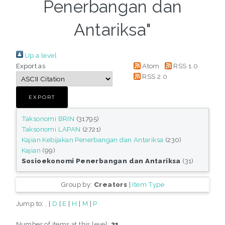
Penerbangan dan
Antariksa"
Up a level
Export as
Atom
RSS 1.0
RSS 2.0
Taksonomi BRIN
(31795)
Taksonomi LAPAN
(2721)
Kajian Kebijakan Penerbangan dan Antariksa
(230)
Kajian
(99)
Sosioekonomi Penerbangan dan Antariksa
(31)
Group by:
Creators
|
Item Type
Jump to:
,
|
D
|
E
|
H
|
M
|
P
Number of items at this level:
31
.