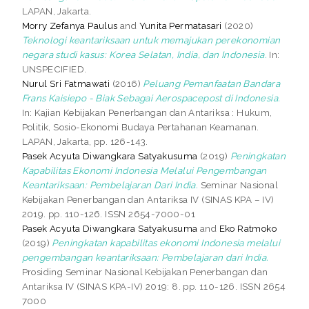
LAPAN, Jakarta.
Morry Zefanya Paulus
and
Yunita Permatasari
(2020)
Teknologi keantariksaan untuk memajukan perekonomian
negara studi kasus: Korea Selatan, India, dan Indonesia.
In:
UNSPECIFIED.
Nurul Sri Fatmawati
(2016)
Peluang Pemanfaatan Bandara
Frans Kaisiepo - Biak Sebagai Aerospacepost di Indonesia.
In: Kajian Kebijakan Penerbangan dan Antariksa : Hukum,
Politik, Sosio-Ekonomi Budaya Pertahanan Keamanan.
LAPAN, Jakarta, pp. 126-143.
Pasek Acyuta Diwangkara Satyakusuma
(2019)
Peningkatan
Kapabilitas Ekonomi Indonesia Melalui Pengembangan
Keantariksaan: Pembelajaran Dari India.
Seminar Nasional
Kebijakan Penerbangan dan Antariksa IV (SINAS KPA – IV)
2019. pp. 110-126. ISSN 2654-7000-01
Pasek Acyuta Diwangkara Satyakusuma
and
Eko Ratmoko
(2019)
Peningkatan kapabilitas ekonomi Indonesia melalui
pengembangan keantariksaan: Pembelajaran dari India.
Prosiding Seminar Nasional Kebijakan Penerbangan dan
Antariksa IV (SINAS KPA-IV) 2019: 8. pp. 110-126. ISSN 2654
7000