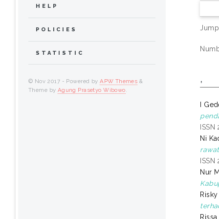
HELP
Jump
POLICIES
Numbe
STATISTIC
,
© Nov 2017 - Powered by
APW Themes
&
Theme by
Agung Prasetyo Wibowo
.
I Ged
penda
ISSN
Ni Ka
rawat
ISSN 
Nur 
Kabu
Risky 
terha
Rissa