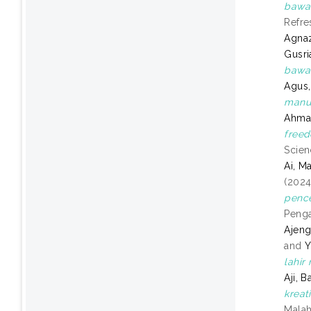
bawah
Refre
Agnaz
Gusri
bawah
Agus,
manua
Ahma
freed
Scien
Ai, M
(202
pence
Penga
Ajeng
and
Y
lahir
Aji, 
kreat
Malah