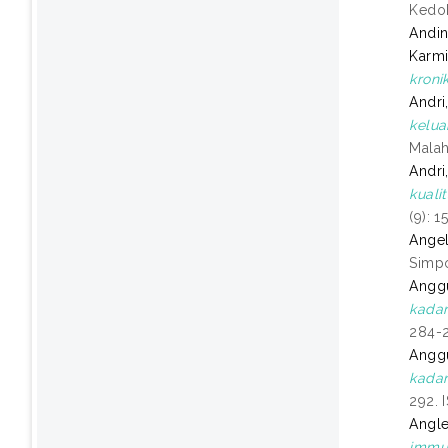
Kedok
Andin
Karmi
kroni
Andri
kelua
Malah
Andri
kuali
(9): 
Angel
Simpo
Anggu
kadar
284-2
Anggu
kadar
292. 
Angle
immun