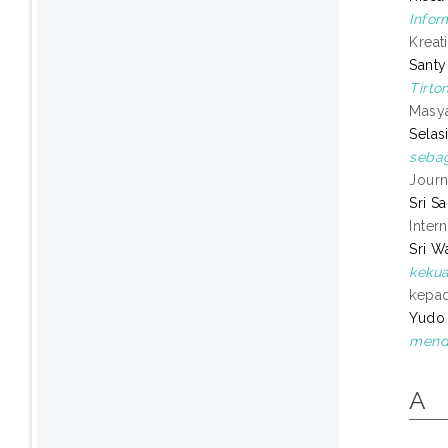
Infor
Kreat
Santy
Tirto
Masya
Selas
sebag
Journ
Sri S
Inter
Sri W
kekua
kepad
Yudo
mendi
A