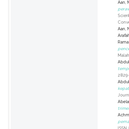
Aan, 
peraw
Scien
Conve
Aan, 
Arafa
Rama
pence
Malah
Abdul
tempe
2829
Abdu
kepat
Journ
Abela
trime
Achma
pemas
ISSN 