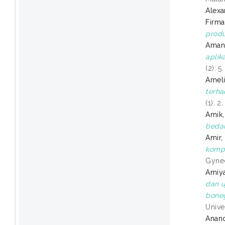
Alexa
Firma
produ
Amana
aplik
(2): 
Ameli
terha
(1): 
Amik,
bedah
Amir,
kompl
Gynec
Amiya
dan u
boneg
Unive
Anand