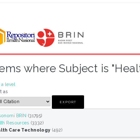
tems where Subject is "Hea
a level
t as
sonomi BRIN
(31795)
lth Resources
(3332)
lth Care Technology
(492)