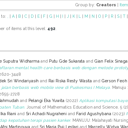
Group by:
Creators
|
Ite
 to:
,
|
A
|
B
|
C
|
D
|
E
|
F
|
G
|
H
|
I
|
J
|
K
|
L
|
M
|
N
|
O
|
P
|
R
|
S
|
T
r of items at this level:
492
.
e Suputra Widharma
and
Putu Gde Sukarata
and
Gian Felix Sinaga
ftaran mental health care berbasis web dengan metode protot
 2620-3448
dek Sri Windariyasih
and
Rai Riska Resty Wasita
and
Gerson Feoh
 jalan berbasis web mobile view di Puskesmas I Melaya.
Manuju : 
2655-2728
Mahmudah
and
Pelangi Eka Yuwita
(2022)
Aplikasi komputasi baye
paten Tuban.
Journal of Mathematics Education and Science, 5 (2)
Ika Riani
and
Sri Achadi Nugraheni
and
Farid Agushybana
(2023)
dap kepatuhan terapi pasien kanker.
MANUJU: Malahayati Nursing 
 Afni Martinouva
and
Sri Maria Puji Lestari
and
Marcelly Widya Wa