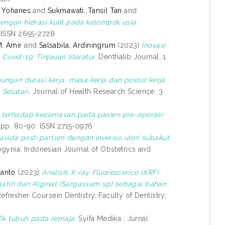
 Yohanes
and
Sukmawati, Tansil Tan
and
ngan hidrasi kulit pada kelompok usia
. ISSN 2655-2728
. Amir
and
Salsabila, Ardiningrum
(2023)
Inovasi
Covid-19: Tinjauan literatur.
Denthalib Journal, 1
ungan durasi kerja, masa kerja dan postur kerja
 Selatan.
Journal of Health Research Science, 3
 terhadap kecemasan pada pasien pre-operasi
. pp. 80-90. ISSN 2715-0976
ravida post-partum dengan inversio uteri subakut
ynia: Indonesian Journal of Obstetrics and
anto
(2023)
Analisis X-ray Fluorescence (XRF)
elatin dan Alginat (Sargassum sp) sebagai bahan
fresher Coursein Dentistry, Faculty of Dentistry,
ik tubuh pada remaja.
Syifa Medika : Jurnal