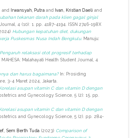
n
and
Irwansyah, Putra
and
Ivan, Kristian Daeli
and
ubahan tekanan darah pada klien gagal ginjal
urnal, 4 (10): 1. pp. 4187-4194. ISSN 2746-198X
2024)
Hubungan kepatuhan diet, dukungan
h kerja Puskesmas Nusa Indah Bengkulu.
Manuju:
Pengaruh relaksasi otot progresif terhadap
.
MAHESA: Malahayati Health Student Journal, 4
bnya dan harus bagaimana?
In: Prosiding
e, 3-4 Maret 2024, Jakarta.
Korelasi asupan vitamin C dan vitamin D dengan
stetrics and Gynecology Science, 5 (2): 15. pp.
Korelasi asupan vitamin C dan vitamin D dengan
stetrics and Gynecology Science, 5 (2). pp. 284-
ef, Sem Berth Tuda
(2023)
Comparison of
Acute Respiratory Syndrome Coronavirus 2