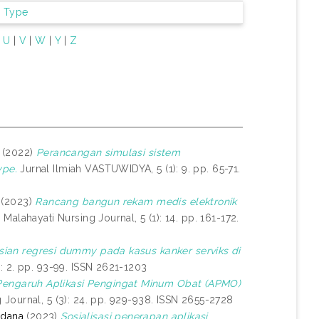
m Type
|
U
|
V
|
W
|
Y
|
Z
(2022)
Perancangan simulasi sistem
ype.
Jurnal Ilmiah VASTUWIDYA, 5 (1): 9. pp. 65-71.
(2023)
Rancang bangun rekam medis elektronik
Malahayati Nursing Journal, 5 (1): 14. pp. 161-172.
sian regresi dummy pada kasus kanker serviks di
: 2. pp. 93-99. ISSN 2621-1203
Pengaruh Aplikasi Pengingat Minum Obat (APMO)
Journal, 5 (3): 24. pp. 929-938. ISSN 2655-2728
rdana
(2023)
Sosialisasi penerapan aplikasi