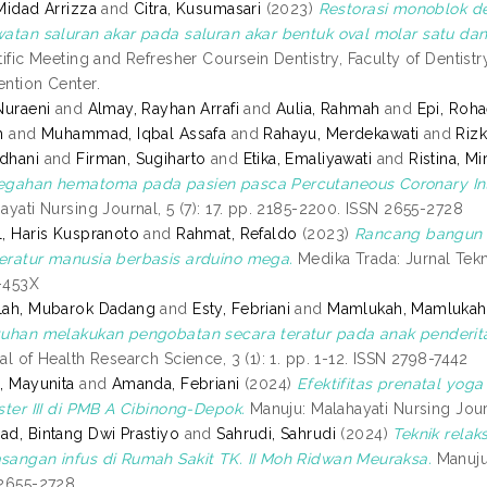
Midad Arrizza
and
Citra, Kusumasari
(2023)
Restorasi monoblok d
atan saluran akar pada saluran akar bentuk oval molar satu dan
tific Meeting and Refresher Coursein Dentistry, Faculty of Dentistr
ntion Center.
Nuraeni
and
Almay, Rayhan Arrafi
and
Aulia, Rahmah
and
Epi, Roha
h
and
Muhammad, Iqbal Assafa
and
Rahayu, Merdekawati
and
Rizk
dhani
and
Firman, Sugiharto
and
Etika, Emaliyawati
and
Ristina, Mi
gahan hematoma pada pasien pasca Percutaneous Coronary Inter
ayati Nursing Journal, 5 (7): 17. pp. 2185-2200. ISSN 2655-2728
, Haris Kuspranoto
and
Rahmat, Refaldo
(2023)
Rancang bangun a
ratur manusia berbasis arduino mega.
Medika Trada: Jurnal Tekni
-453X
lah, Mubarok Dadang
and
Esty, Febriani
and
Mamlukah, Mamlukah
uhan melakukan pengobatan secara teratur pada anak penderita 
al of Health Research Science, 3 (1): 1. pp. 1-12. ISSN 2798-7442
, Mayunita
and
Amanda, Febriani
(2024)
Efektifitas prenatal yog
ster III di PMB A Cibinong-Depok.
Manuju: Malahayati Nursing Jour
d, Bintang Dwi Prastiyo
and
Sahrudi, Sahrudi
(2024)
Teknik relak
angan infus di Rumah Sakit TK. II Moh Ridwan Meuraksa.
Manuju:
2655-2728