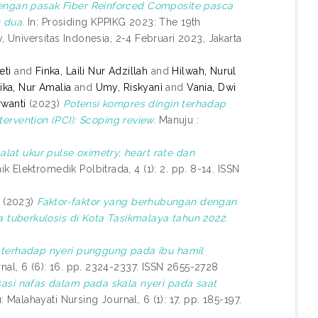
engan pasak Fiber Reinforced Composite pasca
 dua.
In: Prosiding KPPIKG 2023: The 19th
y, Universitas Indonesia, 2-4 Februari 2023, Jakarta
eti
and
Finka, Laili Nur Adzillah
and
Hilwah, Nurul
ika, Nur Amalia
and
Umy, Riskyani
and
Vania, Dwi
rwanti
(2023)
Potensi kompres dingin terhadap
vention (PCI): Scoping review.
Manuju :
lat ukur pulse oximetry, heart rate dan
k Elektromedik Polbitrada, 4 (1): 2. pp. 8-14. ISSN
(2023)
Faktor-faktor yang berhubungan dengan
tuberkulosis di Kota Tasikmalaya tahun 2022.
a terhadap nyeri punggung pada ibu hamil
nal, 6 (6): 16. pp. 2324-2337. ISSN 2655-2728
sasi nafas dalam pada skala nyeri pada saat
 Malahayati Nursing Journal, 6 (1): 17. pp. 185-197.