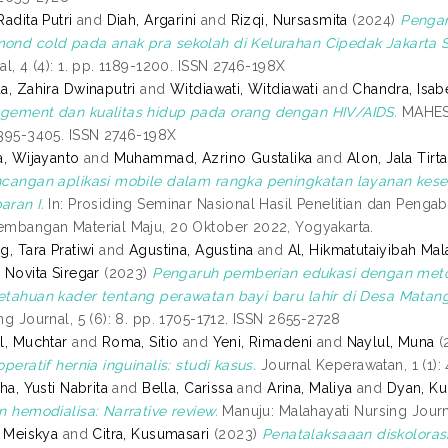
Radita Putri
and
Diah, Argarini
and
Rizqi, Nursasmita
(2024)
Pengar
nd cold pada anak pra sekolah di Kelurahan Cipedak Jakarta S
al, 4 (4): 1. pp. 1189-1200. ISSN 2746-198X
a, Zahira Dwinaputri
and
Witdiawati, Witdiawati
and
Chandra, Isab
ement dan kualitas hidup pada orang dengan HIV/AIDS.
MAHESA:
395-3405. ISSN 2746-198X
a, Wijayanto
and
Muhammad, Azrino Gustalika
and
Alon, Jala Tirt
cangan aplikasi mobile dalam rangka peningkatan layanan kes
ran I.
In: Prosiding Seminar Nasional Hasil Penelitian dan Peng
mbangan Material Maju, 20 Oktober 2022, Yogyakarta.
g, Tara Pratiwi
and
Agustina, Agustina
and
Al, Hikmatutaiyibah Mal
 Novita Siregar
(2023)
Pengaruh pemberian edukasi dengan meto
tahuan kader tentang perawatan bayi baru lahir di Desa Matan
ng Journal, 5 (6): 8. pp. 1705-1712. ISSN 2655-2728
l, Muchtar
and
Roma, Sitio
and
Yeni, Rimadeni
and
Naylul, Muna
(
operatif hernia inguinalis: studi kasus.
Journal Keperawatan, 1 (1):
ha, Yusti Nabrita
and
Bella, Carissa
and
Arina, Maliya
and
Dyan, Kur
n hemodialisa: Narrative review.
Manuju: Malahayati Nursing Journa
, Meiskya
and
Citra, Kusumasari
(2023)
Penatalaksaaan diskolorasi