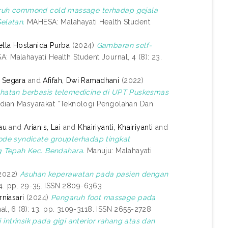
uh commond cold massage terhadap gejala
elatan.
MAHESA: Malahayati Health Student
ella Hostanida Purba
(2024)
Gambaran self-
 Malahayati Health Student Journal, 4 (8): 23.
a Segara
and
Afifah, Dwi Ramadhani
(2022)
ehatan berbasis telemedicine di UPT Puskesmas
abdian Masyarakat “Teknologi Pengolahan Dan
au
and
Arianis, Lai
and
Khairiyanti, Khairiyanti
and
de syndicate groupterhadap tingkat
g Tepah Kec. Bendahara.
Manuju: Malahayati
2022)
Asuhan keperawatan pada pasien dengan
 4. pp. 29-35. ISSN 2809-6363
niasari
(2024)
Pengaruh foot massage pada
l, 6 (8): 13. pp. 3109-3118. ISSN 2655-2728
 intrinsik pada gigi anterior rahang atas dan