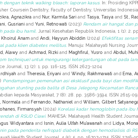
 dengan teknik walking bleach: laporan kasus.
In: Prosiding KPP
sher Coursein Dentistry, Faculty of Dentistry, Universitas Indonesi
ikra, Agnazikra
and
Nur, Karmila Sari
and
Tasya, Tasya
and
St., R
ani, Gusriani
and
Yuni, Retnowati
(2023)
Rendam air hangat dan pi
 pada ibu hamil.
Jurnal Kesehatan Republik Indonesia, 1 (1): 2. p
 Khoirul Anam
and
Andi, Hayyun Abiddin
(2024)
Efektifitas sena
l pada klien diabetes mellitus.
Manuju: Malahayati Nursing Journ
d, Alawy
and
Achmad, Rizki
and
Maghfirul, Yusro
and
Abdul, Muh
om technique) untuk mengurangi ketergantungan obat pada lans
ce Journal, 13 (2): 1. pp. 116-125. ISSN 2623-1204
ardhiyah
and
Theresia, Eriyani
and
Windy, Rakhmawati
and
Ema, A
4)
Pendampingan pemenuhan asi eksklusif pada bayi dan modifik
gahan stunting pada balita di Desa Jelegong Kecamatan Ranc
bdian kepada Masyarakat, 7 (8): 28. pp. 3586-3594. ISSN 2615-09
, Normala
and
Fernando, Nathaniel
and
William, Gilbert Satyaneg
ohanes, Firmansyah
(2024)
Korelasi kadar hemoglobin pada ibu h
 rendah di RSUD Ciawi.
MAHESA: Malahayati Health Student Journal,
Bagus Widyantara
and
Isnin, Aulia Ulfah Mu’awanah
and
Lidya, Monal
inin pada penderita nefropati diabetik dengan hemodialisis d
ayati Health Student Journal, 4 (5): 5. pp. 16707-1715. ISSN 2746-