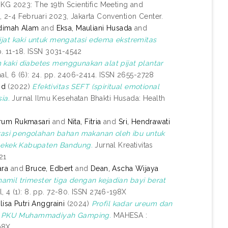
IKG 2023: The 19th Scientific Meeting and
a, 2-4 Februari 2023, Jakarta Convention Center.
adimah Alam
and
Eksa, Mauliani Husada
and
jat kaki untuk mengatasi edema ekstremitas
p. 11-18. ISSN 3031-4542
m kaki diabetes menggunakan alat pijat plantar
al, 6 (6): 24. pp. 2406-2414. ISSN 2655-2728
id
(2022)
Efektivitas SEFT (spiritual emotional
ia.
Jurnal Ilmu Kesehatan Bhakti Husada: Health
rum Rukmasari
and
Nita, Fitria
and
Sri, Hendrawati
asi pengolahan bahan makanan oleh ibu untuk
aekek Kabupaten Bandung.
Jurnal Kreativitas
21
ara
and
Bruce, Edbert
and
Dean, Ascha Wijaya
amil trimester tiga dengan kejadian bayi berat
 4 (1): 8. pp. 72-80. ISSN 2746-198X
isa Putri Anggraini
(2024)
Profil kadar ureum dan
i RS PKU Muhammadiyah Gamping.
MAHESA :
198X