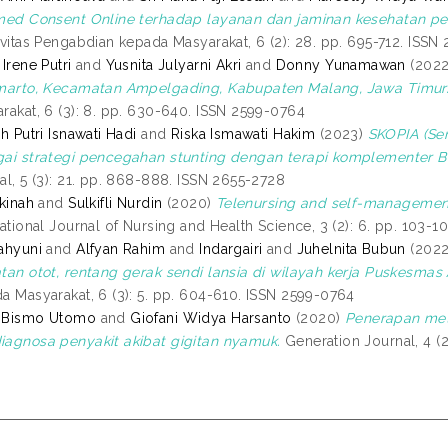
med Consent Online terhadap layanan dan jaminan kesehatan pe
ivitas Pengabdian kepada Masyarakat, 6 (2): 28. pp. 695-712. ISSN
 Irene Putri
and
Yusnita Julyarni Akri
and
Donny Yunamawan
(202
marto, Kecamatan Ampelgading, Kabupaten Malang, Jawa Timur
rakat, 6 (3): 8. pp. 630-640. ISSN 2599-0764
ih Putri Isnawati Hadi
and
Riska Ismawati Hakim
(2023)
SKOPIA (Se
ai strategi pencegahan stunting dengan terapi komplementer Ber
al, 5 (3): 21. pp. 868-888. ISSN 2655-2728
akinah
and
Sulkifli Nurdin
(2020)
Telenursing and self-management
national Journal of Nursing and Health Science, 3 (2): 6. pp. 103-
ahyuni
and
Alfyan Rahim
and
Indargairi
and
Juhelnita Bubun
(202
tan otot, rentang gerak sendi lansia di wilayah kerja Puskesmas
a Masyarakat, 6 (3): 5. pp. 604-610. ISSN 2599-0764
 Bismo Utomo
and
Giofani Widya Harsanto
(2020)
Penerapan met
agnosa penyakit akibat gigitan nyamuk.
Generation Journal, 4 (2