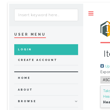
Toggle
USER MENU
LOGIN
I
CREATE ACCOUNT
Up 
Expor
HOME
ABOUT
Tak
Hea
BROWSE
Hea