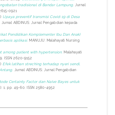
ngobatan tradisional di Bandar Lampung.
Jurnal
 2615-0921
2)
Upaya preventif transmisi Covid-19 di Desa
.
Jurnal ABDINUS: Jurnal Pengabdian kepada
rikat Pendidikan Komplementer Ibu Dan Anak)
basis aplikasi.
MANUJU: Malahayati Nursing
 among patient with hypertension.
Malahayati
109. ISSN 2620-9152
2)
Efek latihan streching terhadap nyeri sendi,
 Antang.
Jurnal ABDINUS: Jurnal Pengabdian
ode Certainty Factor dan Naïve Bayes untuk
): 1. pp. 49-60. ISSN 2580-4952