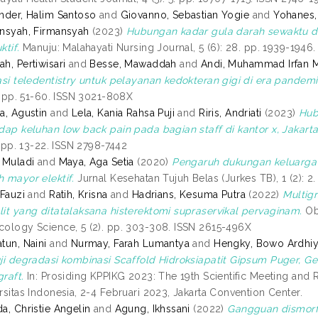
nder, Halim Santoso
and
Giovanno, Sebastian Yogie
and
Yohanes,
nsyah, Firmansyah
(2023)
Hubungan kadar gula darah sewaktu de
ktif.
Manuju: Malahayati Nursing Journal, 5 (6): 28. pp. 1939-1946
h, Pertiwisari
and
Besse, Mawaddah
and
Andi, Muhammad Irfan M
asi teledentistry untuk pelayanan kedokteran gigi di era pandemi 
5. pp. 51-60. ISSN 3021-808X
a, Agustin
and
Lela, Kania Rahsa Puji
and
Riris, Andriati
(2023)
Hub
dap keluhan low back pain pada bagian staff di kantor x, Jakarta
2. pp. 13-22. ISSN 2798-7442
 Muladi
and
Maya, Aga Setia
(2020)
Pengaruh dukungan keluarga
 mayor elektif.
Jurnal Kesehatan Tujuh Belas (Jurkes TB), 1 (2): 2
 Fauzi
and
Ratih, Krisna
and
Hadrians, Kesuma Putra
(2022)
Multig
it yang ditatalaksana histerektomi supraservikal pervaginam.
Obg
ology Science, 5 (2). pp. 303-308. ISSN 2615-496X
tun, Naini
and
Nurmay, Farah Lumantya
and
Hengky, Bowo Ardhiy
ji degradasi kombinasi Scaffold Hidroksiapatit Gipsum Puger, G
raft.
In: Prosiding KPPIKG 2023: The 19th Scientific Meeting and Re
rsitas Indonesia, 2-4 Februari 2023, Jakarta Convention Center.
a, Christie Angelin
and
Agung, Ikhssani
(2022)
Gangguan dismorf