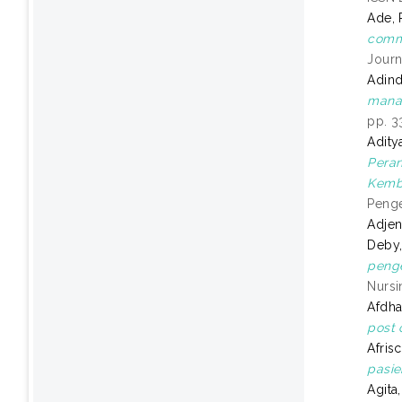
Ade, 
commo
Journ
Adind
manag
pp. 3
Adity
Peran
Kemba
Penge
Adjen
Deby,
penge
Nursi
Afdha
post 
Afrisc
pasie
Agita