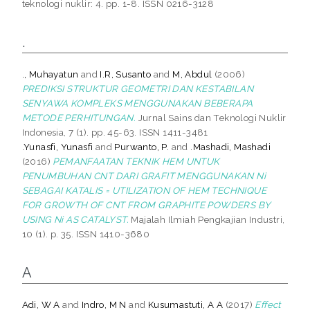
teknologi nuklir: 4. pp. 1-8. ISSN 0216-3128
.
., Muhayatun
and
I.R, Susanto
and
M, Abdul
(2006)
PREDIKSI STRUKTUR GEOMETRI DAN KESTABILAN
SENYAWA KOMPLEKS MENGGUNAKAN BEBERAPA
METODE PERHITUNGAN.
Jurnal Sains dan Teknologi Nuklir
Indonesia, 7 (1). pp. 45-63. ISSN 1411-3481
.Yunasfi, Yunasfi
and
Purwanto, P.
and
.Mashadi, Mashadi
(2016)
PEMANFAATAN TEKNIK HEM UNTUK
PENUMBUHAN CNT DARI GRAFIT MENGGUNAKAN Ni
SEBAGAI KATALIS = UTILIZATION OF HEM TECHNIQUE
FOR GROWTH OF CNT FROM GRAPHITE POWDERS BY
USING Ni AS CATALYST.
Majalah Ilmiah Pengkajian Industri,
10 (1). p. 35. ISSN 1410-3680
A
Adi, W A
and
Indro, M N
and
Kusumastuti, A A
(2017)
Effect