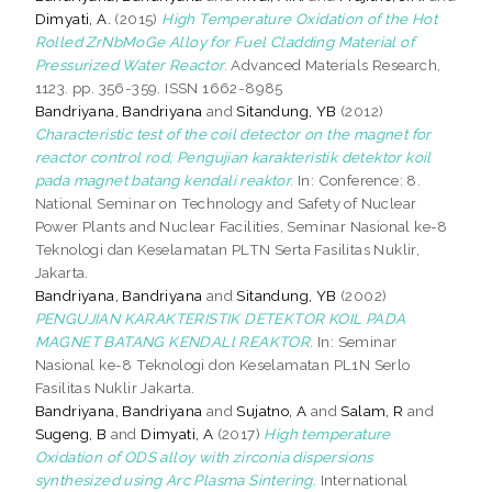
Dimyati, A.
(2015)
High Temperature Oxidation of the Hot
Rolled ZrNbMoGe Alloy for Fuel Cladding Material of
Pressurized Water Reactor.
Advanced Materials Research,
1123. pp. 356-359. ISSN 1662-8985
Bandriyana, Bandriyana
and
Sitandung, YB
(2012)
Characteristic test of the coil detector on the magnet for
reactor control rod; Pengujian karakteristik detektor koil
pada magnet batang kendali reaktor.
In: Conference: 8.
National Seminar on Technology and Safety of Nuclear
Power Plants and Nuclear Facilities, Seminar Nasional ke-8
Teknologi dan Keselamatan PLTN Serta Fasilitas Nuklir,
Jakarta.
Bandriyana, Bandriyana
and
Sitandung, YB
(2002)
PENGUJIAN KARAKTERISTIK DETEKTOR KOIL PADA
MAGNET BATANG KENDALl REAKTOR.
In: Seminar
Nasional ke-8 Teknologi don Keselamatan PL1N Serlo
Fasilitas Nuklir Jakarta.
Bandriyana, Bandriyana
and
Sujatno, A
and
Salam, R
and
Sugeng, B
and
Dimyati, A
(2017)
High temperature
Oxidation of ODS alloy with zirconia dispersions
synthesized using Arc Plasma Sintering.
International