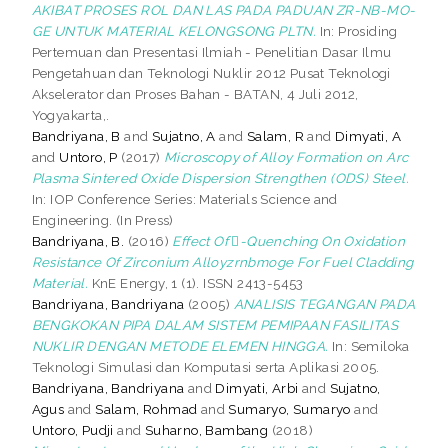
AKIBAT PROSES ROL DAN LAS PADA PADUAN ZR-NB-MO-
GE UNTUK MATERIAL KELONGSONG PLTN.
In: Prosiding
Pertemuan dan Presentasi Ilmiah - Penelitian Dasar Ilmu
Pengetahuan dan Teknologi Nuklir 2012 Pusat Teknologi
Akselerator dan Proses Bahan - BATAN, 4 Juli 2012,
Yogyakarta,.
Bandriyana, B
and
Sujatno, A
and
Salam, R
and
Dimyati, A
and
Untoro, P
(2017)
Microscopy of Alloy Formation on Arc
Plasma Sintered Oxide Dispersion Strengthen (ODS) Steel.
In: IOP Conference Series: Materials Science and
Engineering. (In Press)
Bandriyana, B.
(2016)
Effect Of -Quenching On Oxidation
Resistance Of Zirconium Alloyzrnbmoge For Fuel Cladding
Material.
KnE Energy, 1 (1). ISSN 2413-5453
Bandriyana, Bandriyana
(2005)
ANALISIS TEGANGAN PADA
BENGKOKAN PIPA DALAM SISTEM PEMIPAAN FASILITAS
NUKLIR DENGAN METODE ELEMEN HINGGA.
In: Semiloka
Teknologi Simulasi dan Komputasi serta Aplikasi 2005.
Bandriyana, Bandriyana
and
Dimyati, Arbi
and
Sujatno,
Agus
and
Salam, Rohmad
and
Sumaryo, Sumaryo
and
Untoro, Pudji
and
Suharno, Bambang
(2018)