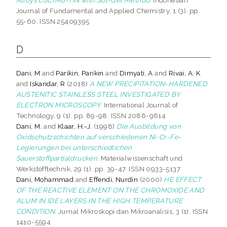
Journal of Fundamental and Applied Chemistry, 1 (3). pp.
55-60. ISSN 25409395
D
Dani, M
and
Parikin, Parikin
and
Dimyati, A
and
Rivai, A. K
and
Iskandar, R
(2018)
A NEW PRECIPITATION-HARDENED
AUSTENITIC STAINLESS STEEL INVESTIGATED BY
ELECTRON MICROSCOPY.
International Journal of
Technology, 9 (1). pp. 89-98. ISSN 2086-9614
Dani, M.
and
Klaar, H.-J.
(1998)
Die Ausbildung von
Oxidschutzschichten auf verschiedenen Ni-Cr-Fe-
Legierungen bei unterschiedlichen
Sauerstoffpartialdrucken.
Materialwissenschaft und
Werkstofftechnik, 29 (1). pp. 39-47. ISSN 0933-5137
Dani, Mohammad
and
Effendi, Nurdin
(2000)
HE EFFECT
OF THE REACTIVE ELEMENT ON THE CHROMOXIDE AND
ALUM IN IDE LAYERS IN THE HIGH TEMPERATURE
CONDITION.
Jurnal Mikroskopi dan Mikroanalisis, 3 (1). ISSN
1410-5594