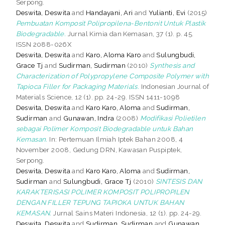
Serpong.
Deswita, Deswita
and
Handayani, Ari
and
Yulianti, Evi
(2015)
Pembuatan Komposit Polipropilena-Bentonit Untuk Plastik
Biodegradable.
Jurnal Kimia dan Kemasan, 37 (1). p. 45.
ISSN 2088-026X
Deswita, Deswita
and
Karo, Aloma Karo
and
Sulungbudi,
Grace Tj
and
Sudirman, Sudirman
(2010)
Synthesis and
Characterization of Polypropylene Composite Polymer with
Tapioca Filler for Packaging Materials.
Indonesian Journal of
Materials Science, 12 (1). pp. 24-29. ISSN 1411-1098
Deswita, Deswita
and
Karo Karo, Aloma
and
Sudirman,
Sudirman
and
Gunawan, Indra
(2008)
Modifikasi Polietilen
sebagai Polimer Komposit Biodegradable untuk Bahan
Kemasan.
In: Pertemuan Ilmiah Iptek Bahan 2008, 4
November 2008, Gedung DRN, Kawasan Puspiptek,
Serpong.
Deswita, Deswita
and
Karo Karo, Aloma
and
Sudirman,
Sudirman
and
Sulungbudi, Grace Tj
(2010)
SINTESIS DAN
KARAKTERISASI POLIMER KOMPOSIT POLIPROPILEN
DENGAN FILLER TEPUNG TAPIOKA UNTUK BAHAN
KEMASAN.
Jurnal Sains Materi Indonesia, 12 (1). pp. 24-29.
Deswita, Deswita
and
Sudirman, Sudirman
and
Gunawan,