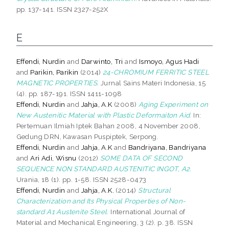
pp. 137-141. ISSN 2327-252X
E
Effendi, Nurdin
and
Darwinto, Tri
and
Ismoyo, Agus Hadi
and
Parikin, Parikin
(2014)
24-CHROMIUM FERRITIC STEEL
MAGNETIC PROPERTIES.
Jurnal Sains Materi Indonesia, 15
(4). pp. 187-191. ISSN 1411-1098
Effendi, Nurdin
and
Jahja, A.K
(2008)
Aging Experiment on
New Austenitic Material with Plastic Deformaiton Aid.
In:
Pertemuan Ilmiah Iptek Bahan 2008, 4 November 2008,
Gedung DRN, Kawasan Puspiptek, Serpong.
Effendi, Nurdin
and
Jahja, A.K
and
Bandriyana, Bandriyana
and
Ari Adi, Wisnu
(2012)
SOME DATA OF SECOND
SEQUENCE NON STANDARD AUSTENITIC INGOT, A2.
Urania, 18 (1). pp. 1-58. ISSN 2528-0473
Effendi, Nurdin
and
Jahja, A.K.
(2014)
Structural
Characterization and Its Physical Properties of Non-
standard A1 Austenite Steel.
International Journal of
Material and Mechanical Engineering, 3 (2). p. 38. ISSN