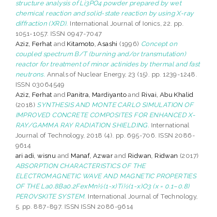
structure analysis of Li3PO4 powder prepared by wet
chemical reaction and solid-state reaction by using X-ray
diffraction (XRD).
International Journal of Ionics, 22. pp.
1051-1057. ISSN 0947-7047
Aziz, Ferhat
and
Kitamoto, Asashi
(1996)
Concept on
coupled spectrum B/T (burning and/or transmutation)
reactor for treatment of minor actinides by thermal and fast
neutrons.
Annals of Nuclear Energy, 23 (15). pp. 1239-1248.
ISSN 03064549
Aziz, Ferhat
and
Panitra, Mardiyanto
and
Rivai, Abu Khalid
(2018)
SYNTHESIS AND MONTE CARLO SIMULATION OF
IMPROVED CONCRETE COMPOSITES FOR ENHANCED X-
RAY/GAMMA RAY RADIATION SHIELDING.
International
Journal of Technology, 2018 (4). pp. 695-706. ISSN 2086-
9614
ari adi, wisnu
and
Manaf, Azwar
and
Ridwan, Ridwan
(2017)
ABSORPTION CHARACTERISTICS OF THE
ELECTROMAGNETIC WAVE AND MAGNETIC PROPERTIES
OF THE La0.8Ba0.2FexMn½(1-x)Ti½(1-x)O3 (x = 0.1–0.8)
PEROVSKITE SYSTEM.
International Journal of Technology,
5. pp. 887-897. ISSN ISSN 2086-9614