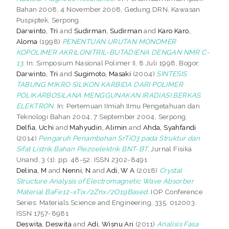
Bahan 2008, 4 November 2008, Gedung DRN, Kawasan
Puspiptek, Serpong.
Darwinto, Tri
and
Sudirman, Sudirman
and
Karo Karo,
Aloma
(1998)
PENENTUAN URUTAN MONOMER
KOPOLIMER AKRILONITRIL-BUTADIENA DENGAN NMR C-
13.
In: Simposium Nasional Polimer II, 8 Juli 1998, Bogor.
Darwinto, Tri
and
Sugimoto, Masaki
(2004)
SINTESIS
TABUNG MIKRO SILIKON KARBIDA DARI POLIMER
POLIKARBOSILANA MENGGUNAKAN IRADIASI BERKAS
ELEKTRON.
In: Pertemuan IImiah IImu Pengetahuan dan
Teknologi Bahan 2004, 7 September 2004, Serpong.
Delfia, Uchi
and
Mahyudin, Alimin
and
Ahda, Syahfandi
(2014)
Pengaruh Penambahan SrTiO3 pada Struktur dan
Sifat Listrik Bahan Piezoelektrik BNT-BT.
Jurnal Fisika
Unand, 3 (1). pp. 48-52. ISSN 2302-8491
Delina, M
and
Nenni, N
and
Adi, W A
(2018)
Crystal
Structure Analysis of Electromagnetic Wave Absorber
Material BaFe12-xTix/2Znx/2O19Based.
IOP Conference
Series: Materials Science and Engineering, 335. 012003.
ISSN 1757-8981
Deswita, Deswita
and
Adi, Wisnu Ari
(2011)
Analisis Fasa