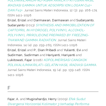
POLI(AKRILAMIDA-KO-ASAM AKRILAT)-KITOSAN HASIL
IRADIASI GAMMA UNTUK ADSORPSI ION LOGAM Cu2+
DAN Fe3+.
Jurnal Sains Materi Indonesia, 12 (3). pp. 168-174.
ISSN 1411-1098
Erizal, Erizal
and
Darmawan, Darmawan
and
Sudaryanto,
Sudaryanto
(2013)
SYNTHESIS AND IMMOBILIZATION OF
CAPTOPRIL IN HYDROGEL POLYVINYL ALCOHOL-
POLYVINYL PIRROLIDONE PREPARED BY FREEZING-
THAWAND GAMMA RADIATION.
Jurnal Sains Materi
Indonesia, 14 (4). pp. 259-265. ISSN 1411-1098
Erizal, Erizal
and
P., Dian Pribadi
and
Yulianti, Evi
and
Sudirman, Sudirman
and
Hariyanti, Hariyanti
and
Lukitowati, Fajar
(2018)
KOPOLIMERISASI CANGKOK
POLI(KALIUMAKRILAT)-GELATIN HASIL IRADIASI GAMMA.
Jurnal Sains Materi Indonesia, 19 (4). pp. 139-146. ISSN
1411-1098
F
Fajar, A.
and
Mugirahardjo, Herry
(2009)
Efek Sudut
Divergensi Horizontal Kolimator 3 terhadap Performa