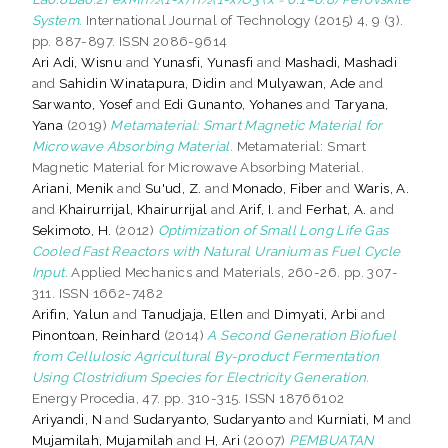
System.
International Journal of Technology (2015) 4, 9 (3).
pp. 887-897. ISSN 2086-9614
Ari Adi, Wisnu
and
Yunasfi, Yunasfi
and
Mashadi, Mashadi
and
Sahidin Winatapura, Didin
and
Mulyawan, Ade
and
Sarwanto, Yosef
and
Edi Gunanto, Yohanes
and
Taryana,
Yana
(2019)
Metamaterial: Smart Magnetic Material for
Microwave Absorbing Material.
Metamaterial: Smart
Magnetic Material for Microwave Absorbing Material.
Ariani, Menik
and
Su'ud, Z.
and
Monado, Fiber
and
Waris, A.
and
Khairurrijal, Khairurrijal
and
Arif, I.
and
Ferhat, A.
and
Sekimoto, H.
(2012)
Optimization of Small Long Life Gas
Cooled Fast Reactors with Natural Uranium as Fuel Cycle
Input.
Applied Mechanics and Materials, 260-26. pp. 307-
311. ISSN 1662-7482
Arifin, Yalun
and
Tanudjaja, Ellen
and
Dimyati, Arbi
and
Pinontoan, Reinhard
(2014)
A Second Generation Biofuel
from Cellulosic Agricultural By-product Fermentation
Using Clostridium Species for Electricity Generation.
Energy Procedia, 47. pp. 310-315. ISSN 18766102
Ariyandi, N
and
Sudaryanto, Sudaryanto
and
Kurniati, M
and
Mujamilah, Mujamilah
and
H, Ari
(2007)
PEMBUATAN