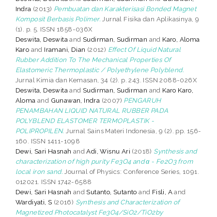
Indra
(2013)
Pembuatan dan Karakterisasi Bonded Magnet
Komposit Berbasis Polimer.
Jurnal Fisika dan Aplikasinya, 9
(1). p. 5. ISSN 1858-036X
Deswita, Deswita
and
Sudirman, Sudirman
and
Karo, Aloma
Karo
and
Iramani, Dian
(2012)
Effect Of Liquid Natural
Rubber Addition To The Mechanical Properties Of
Elastomeric Thermoplastic / Polyethylene Polyblend.
Jurnal Kimia dan Kemasan, 34 (2). p. 243. ISSN 2088-026X
Deswita, Deswita
and
Sudirman, Sudirman
and
Karo Karo,
Aloma
and
Gunawan, Indra
(2007)
PENGARUH
PENAMBAHAN LIQUID NATURAL RUBBER PADA
POLYBLEND ELASTOMER TERMOPLASTIK -
POLIPROPILEN.
Jurnal Sains Materi Indonesia, 9 (2). pp. 156-
160. ISSN 1411-1098
Dewi, Sari Hasnah
and
Adi, Wisnu Ari
(2018)
Synthesis and
characterization of high purity Fe3O4 and α - Fe2O3 from
local iron sand.
Journal of Physics: Conference Series, 1091.
012021. ISSN 1742-6588
Dewi, Sari Hasnah
and
Sutanto, Sutanto
and
Fisli, A
and
Wardiyati, S
(2016)
Synthesis and Characterization of
Magnetized Photocatalyst Fe3O4/SiO2/TiO2by