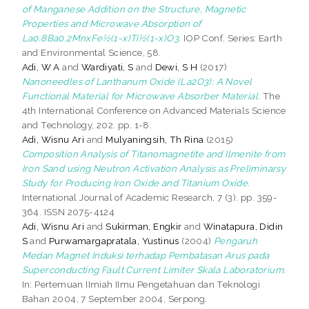
of Manganese Addition on the Structure, Magnetic
Properties and Microwave Absorption of
La0.8Ba0.2MnxFe½(1-x)Ti½(1-x)O3.
IOP Conf. Series: Earth
and Environmental Science, 58.
Adi, W A
and
Wardiyati, S
and
Dewi, S H
(2017)
Nanoneedles of Lanthanum Oxide (La2O3): A Novel
Functional Material for Microwave Absorber Material.
The
4th International Conference on Advanced Materials Science
and Technology, 202. pp. 1-8.
Adi, Wisnu Ari
and
Mulyaningsih, Th Rina
(2015)
Composition Analysis of Titanomagnetite and Ilmenite from
Iron Sand using Neutron Activation Analysis as Preliminarsy
Study for Producing Iron Oxide and Titanium Oxide.
International Journal of Academic Research, 7 (3). pp. 359-
364. ISSN 2075-4124
Adi, Wisnu Ari
and
Sukirman, Engkir
and
Winatapura, Didin
S
and
Purwamargapratala, Yustinus
(2004)
Pengaruh
Medan Magnet Induksi terhadap Pembatasan Arus pada
Superconducting Fault Current Limiter Skala Laboratorium.
In: Pertemuan IImiah IImu Pengetahuan dan Teknologi
Bahan 2004, 7 September 2004, Serpong.