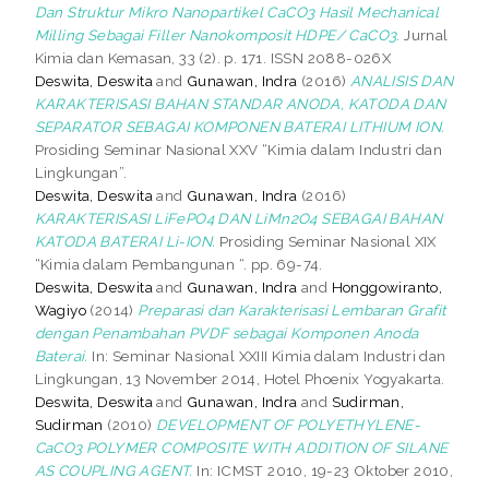
Dan Struktur Mikro Nanopartikel CaCO3 Hasil Mechanical
Milling Sebagai Filler Nanokomposit HDPE/ CaCO3.
Jurnal
Kimia dan Kemasan, 33 (2). p. 171. ISSN 2088-026X
Deswita, Deswita
and
Gunawan, Indra
(2016)
ANALISIS DAN
KARAKTERISASI BAHAN STANDAR ANODA, KATODA DAN
SEPARATOR SEBAGAI KOMPONEN BATERAI LITHIUM ION.
Prosiding Seminar Nasional XXV “Kimia dalam Industri dan
Lingkungan”.
Deswita, Deswita
and
Gunawan, Indra
(2016)
KARAKTERISASI LiFePO4 DAN LiMn2O4 SEBAGAI BAHAN
KATODA BATERAI Li-ION.
Prosiding Seminar Nasional XIX
“Kimia dalam Pembangunan “. pp. 69-74.
Deswita, Deswita
and
Gunawan, Indra
and
Honggowiranto,
Wagiyo
(2014)
Preparasi dan Karakterisasi Lembaran Grafit
dengan Penambahan PVDF sebagai Komponen Anoda
Baterai.
In: Seminar Nasional XXIII Kimia dalam Industri dan
Lingkungan, 13 November 2014, Hotel Phoenix Yogyakarta.
Deswita, Deswita
and
Gunawan, Indra
and
Sudirman,
Sudirman
(2010)
DEVELOPMENT OF POLYETHYLENE-
CaCO3 POLYMER COMPOSITE WITH ADDITION OF SILANE
AS COUPLING AGENT.
In: ICMST 2010, 19-23 Oktober 2010,