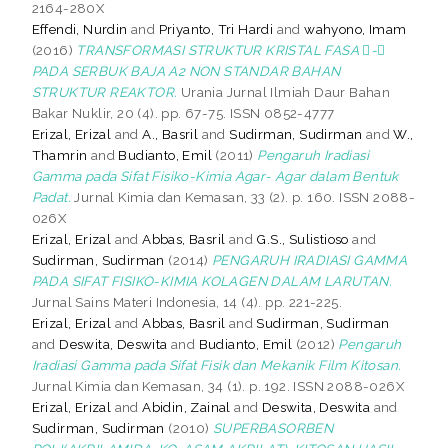
2164-280X
Effendi, Nurdin
and
Priyanto, Tri Hardi
and
wahyono, Imam
(2016)
TRANSFORMASI STRUKTUR KRISTAL FASA -
PADA SERBUK BAJA A2 NON STANDAR BAHAN
STRUKTUR REAKTOR.
Urania Jurnal Ilmiah Daur Bahan
Bakar Nuklir, 20 (4). pp. 67-75. ISSN 0852-4777
Erizal, Erizal
and
A., Basril
and
Sudirman, Sudirman
and
W.,
Thamrin
and
Budianto, Emil
(2011)
Pengaruh Iradiasi
Gamma pada Sifat Fisiko-Kimia Agar- Agar dalam Bentuk
Padat.
Jurnal Kimia dan Kemasan, 33 (2). p. 160. ISSN 2088-
026X
Erizal, Erizal
and
Abbas, Basril
and
G.S., Sulistioso
and
Sudirman, Sudirman
(2014)
PENGARUH IRADIASI GAMMA
PADA SIFAT FISIKO-KIMIA KOLAGEN DALAM LARUTAN.
Jurnal Sains Materi Indonesia, 14 (4). pp. 221-225.
Erizal, Erizal
and
Abbas, Basril
and
Sudirman, Sudirman
and
Deswita, Deswita
and
Budianto, Emil
(2012)
Pengaruh
Iradiasi Gamma pada Sifat Fisik dan Mekanik Film Kitosan.
Jurnal Kimia dan Kemasan, 34 (1). p. 192. ISSN 2088-026X
Erizal, Erizal
and
Abidin, Zainal
and
Deswita, Deswita
and
Sudirman, Sudirman
(2010)
SUPERBASORBEN