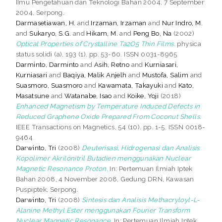
IImu Pengetahuan dan Teknologi Bahan 2004, 7 September
2004, Serpong.
Darmasetiawan, H.
and
Irzaman, Irzaman
and
Nur Indro, M.
and
Sukaryo, S.G.
and
Hikam, M.
and
Peng Bo, Na
(2002)
Optical Properties of Crystalline Ta2O5 Thin Films.
physica
status solidi (a), 193 (1). pp. 53-60. ISSN 0031-8965
Darminto, Darminto
and
Asih, Retno
and
Kurniasari,
Kurniasari
and
Baqiya, Malik Anjelh
and
Mustofa, Salim
and
Suasmoro, Suasmoro
and
Kawamata, Takayuki
and
Kato,
Masatsune
and
Watanabe, Isao
and
Koike, Yoji
(2018)
Enhanced Magnetism by Temperature Induced Defects in
Reduced Graphene Oxide Prepared From Coconut Shells.
IEEE Transactions on Magnetics, 54 (10). pp. 1-5. ISSN 0018-
9464
Darwinto, Tri
(2008)
Deuterisasi, Hidrogenasi dan Analisis
Kopolimer Akrilonitril Butadien menggunakan Nuclear
Magnetic Resonance Proton.
In: Pertemuan Ilmiah Iptek
Bahan 2008, 4 November 2008, Gedung DRN, Kawasan
Puspiptek, Serpong.
Darwinto, Tri
(2008)
Sintesis dan Analisis Methacryloyl-L-
Alanine Methyl Ester menggunakan Fourier Transform
Nuclear Magnetic Resonance.
In: Pertemuan Ilmiah Iptek