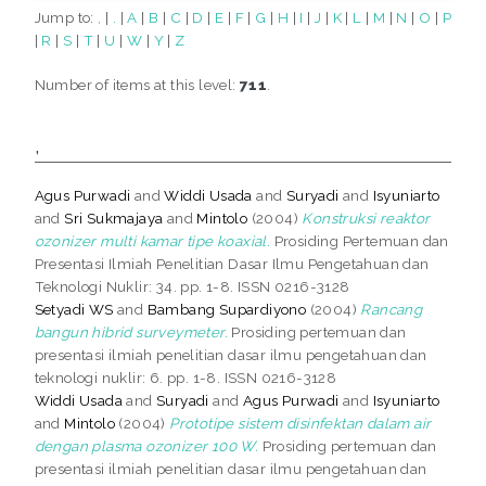
Jump to:
,
|
.
|
A
|
B
|
C
|
D
|
E
|
F
|
G
|
H
|
I
|
J
|
K
|
L
|
M
|
N
|
O
|
P
|
R
|
S
|
T
|
U
|
W
|
Y
|
Z
Number of items at this level:
711
.
,
Agus Purwadi
and
Widdi Usada
and
Suryadi
and
Isyuniarto
and
Sri Sukmajaya
and
Mintolo
(2004)
Konstruksi reaktor
ozonizer multi kamar tipe koaxial.
Prosiding Pertemuan dan
Presentasi Ilmiah Penelitian Dasar Ilmu Pengetahuan dan
Teknologi Nuklir: 34. pp. 1-8. ISSN 0216-3128
Setyadi WS
and
Bambang Supardiyono
(2004)
Rancang
bangun hibrid surveymeter.
Prosiding pertemuan dan
presentasi ilmiah penelitian dasar ilmu pengetahuan dan
teknologi nuklir: 6. pp. 1-8. ISSN 0216-3128
Widdi Usada
and
Suryadi
and
Agus Purwadi
and
Isyuniarto
and
Mintolo
(2004)
Prototipe sistem disinfektan dalam air
dengan plasma ozonizer 100 W.
Prosiding pertemuan dan
presentasi ilmiah penelitian dasar ilmu pengetahuan dan