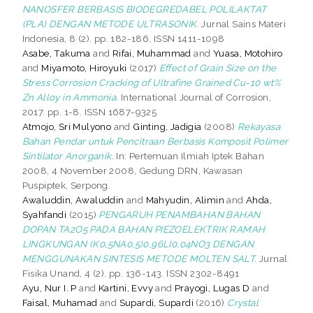
NANOSFER BERBASIS BIODEGREDABEL POLILAKTAT
(PLA) DENGAN METODE ULTRASONIK.
Jurnal Sains Materi
Indonesia, 8 (2). pp. 182-186. ISSN 1411-1098
Asabe, Takuma
and
Rifai, Muhammad
and
Yuasa, Motohiro
and
Miyamoto, Hiroyuki
(2017)
Effect of Grain Size on the
Stress Corrosion Cracking of Ultrafine Grained Cu-10 wt%
Zn Alloy in Ammonia.
International Journal of Corrosion,
2017. pp. 1-8. ISSN 1687-9325
Atmojo, Sri Mulyono
and
Ginting, Jadigia
(2008)
Rekayasa
Bahan Pendar untuk Pencitraan Berbasis Komposit Polimer
Sintilator Anorganik.
In: Pertemuan Ilmiah Iptek Bahan
2008, 4 November 2008, Gedung DRN, Kawasan
Puspiptek, Serpong.
Awaluddin, Awaluddin
and
Mahyudin, Alimin
and
Ahda,
Syahfandi
(2015)
PENGARUH PENAMBAHAN BAHAN
DOPAN TA2O5 PADA BAHAN PIEZOELEKTRIK RAMAH
LINGKUNGAN (K0,5NA0,5)0,96LI0,04NO3 DENGAN
MENGGUNAKAN SINTESIS METODE MOLTEN SALT.
Jurnal
Fisika Unand, 4 (2). pp. 136-143. ISSN 2302-8491
Ayu, Nur I. P
and
Kartini, Evvy
and
Prayogi, Lugas D
and
Faisal, Muhamad
and
Supardi, Supardi
(2016)
Crystal