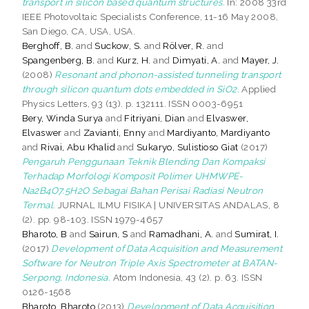
transport in silicon based quantum structures.
In: 2008 33rd
IEEE Photovoltaic Specialists Conference, 11-16 May 2008,
San Diego, CA, USA, USA.
Berghoff, B.
and
Suckow, S.
and
Rölver, R.
and
Spangenberg, B.
and
Kurz, H.
and
Dimyati, A.
and
Mayer, J.
(2008)
Resonant and phonon-assisted tunneling transport
through silicon quantum dots embedded in SiO2.
Applied
Physics Letters, 93 (13). p. 132111. ISSN 0003-6951
Bery, Winda Surya
and
Fitriyani, Dian
and
Elvaswer,
Elvaswer
and
Zavianti, Enny
and
Mardiyanto, Mardiyanto
and
Rivai, Abu Khalid
and
Sukaryo, Sulistioso Giat
(2017)
Pengaruh Penggunaan Teknik Blending Dan Kompaksi
Terhadap Morfologi Komposit Polimer UHMWPE-
Na2B4O7.5H2O Sebagai Bahan Perisai Radiasi Neutron
Termal.
JURNAL ILMU FISIKA | UNIVERSITAS ANDALAS, 8
(2). pp. 98-103. ISSN 1979-4657
Bharoto, B
and
Sairun, S
and
Ramadhani, A.
and
Sumirat, I.
(2017)
Development of Data Acquisition and Measurement
Software for Neutron Triple Axis Spectrometer at BATAN-
Serpong, Indonesia.
Atom Indonesia, 43 (2). p. 63. ISSN
0126-1568
Bharoto, Bharoto
(2013)
Development of Data Acquisition