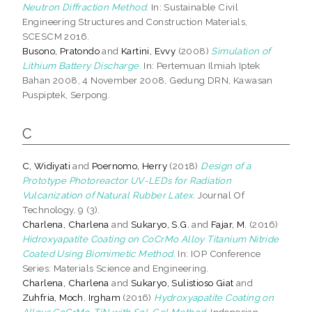
Neutron Diffraction Method.
In: Sustainable Civil
Engineering Structures and Construction Materials,
SCESCM 2016.
Busono, Pratondo
and
Kartini, Evvy
(2008)
Simulation of
Lithium Battery Discharge.
In: Pertemuan Ilmiah Iptek
Bahan 2008, 4 November 2008, Gedung DRN, Kawasan
Puspiptek, Serpong.
C
C, Widiyati
and
Poernomo, Herry
(2018)
Design of a
Prototype Photoreactor UV-LEDs for Radiation
Vulcanization of Natural Rubber Latex.
Journal Of
Technology, 9 (3).
Charlena, Charlena
and
Sukaryo, S.G.
and
Fajar, M.
(2016)
Hidroxyapatite Coating on CoCrMo Alloy Titanium Nitride
Coated Using Biomimetic Method.
In: IOP Conference
Series: Materials Science and Engineering.
Charlena, Charlena
and
Sukaryo, Sulistioso Giat
and
Zuhfria, Moch. Irgham
(2016)
Hydroxyapatite Coating on
Alloys CoCrMo-TiN with Sol-Gel Method.
Indonesian