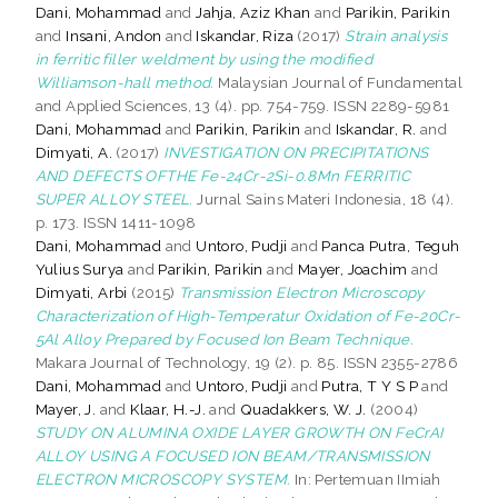
Dani, Mohammad
and
Jahja, Aziz Khan
and
Parikin, Parikin
and
Insani, Andon
and
Iskandar, Riza
(2017)
Strain analysis
in ferritic filler weldment by using the modified
Williamson-hall method.
Malaysian Journal of Fundamental
and Applied Sciences, 13 (4). pp. 754-759. ISSN 2289-5981
Dani, Mohammad
and
Parikin, Parikin
and
Iskandar, R.
and
Dimyati, A.
(2017)
INVESTIGATION ON PRECIPITATIONS
AND DEFECTS OFTHE Fe-24Cr-2Si-0.8Mn FERRITIC
SUPER ALLOY STEEL.
Jurnal Sains Materi Indonesia, 18 (4).
p. 173. ISSN 1411-1098
Dani, Mohammad
and
Untoro, Pudji
and
Panca Putra, Teguh
Yulius Surya
and
Parikin, Parikin
and
Mayer, Joachim
and
Dimyati, Arbi
(2015)
Transmission Electron Microscopy
Characterization of High-Temperatur Oxidation of Fe-20Cr-
5Al Alloy Prepared by Focused Ion Beam Technique.
Makara Journal of Technology, 19 (2). p. 85. ISSN 2355-2786
Dani, Mohammad
and
Untoro, Pudji
and
Putra, T Y S P
and
Mayer, J.
and
Klaar, H.-J.
and
Quadakkers, W. J.
(2004)
STUDY ON ALUMINA OXIDE LAYER GROWTH ON FeCrAI
ALLOY USING A FOCUSED ION BEAM/TRANSMISSION
ELECTRON MICROSCOPY SYSTEM.
In: Pertemuan IImiah