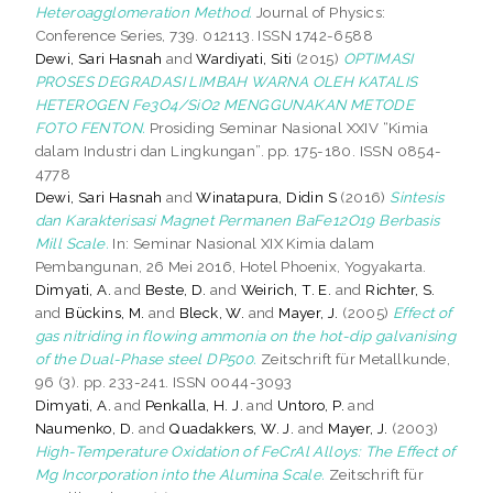
Heteroagglomeration Method.
Journal of Physics:
Conference Series, 739. 012113. ISSN 1742-6588
Dewi, Sari Hasnah
and
Wardiyati, Siti
(2015)
OPTIMASI
PROSES DEGRADASI LIMBAH WARNA OLEH KATALIS
HETEROGEN Fe3O4/SiO2 MENGGUNAKAN METODE
FOTO FENTON.
Prosiding Seminar Nasional XXIV “Kimia
dalam Industri dan Lingkungan”. pp. 175-180. ISSN 0854-
4778
Dewi, Sari Hasnah
and
Winatapura, Didin S
(2016)
Sintesis
dan Karakterisasi Magnet Permanen BaFe12O19 Berbasis
Mill Scale.
In: Seminar Nasional XIX Kimia dalam
Pembangunan, 26 Mei 2016, Hotel Phoenix, Yogyakarta.
Dimyati, A.
and
Beste, D.
and
Weirich, T. E.
and
Richter, S.
and
Bückins, M.
and
Bleck, W.
and
Mayer, J.
(2005)
Effect of
gas nitriding in flowing ammonia on the hot-dip galvanising
of the Dual-Phase steel DP500.
Zeitschrift für Metallkunde,
96 (3). pp. 233-241. ISSN 0044-3093
Dimyati, A.
and
Penkalla, H. J.
and
Untoro, P.
and
Naumenko, D.
and
Quadakkers, W. J.
and
Mayer, J.
(2003)
High-Temperature Oxidation of FeCrAl Alloys: The Effect of
Mg Incorporation into the Alumina Scale.
Zeitschrift für