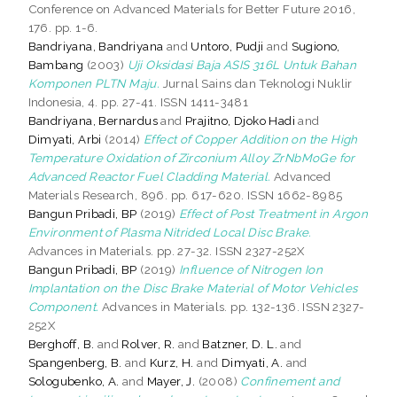
Conference on Advanced Materials for Better Future 2016,
176. pp. 1-6.
Bandriyana, Bandriyana
and
Untoro, Pudji
and
Sugiono,
Bambang
(2003)
Uji Oksidasi Baja ASIS 316L Untuk Bahan
Komponen PLTN Maju.
Jurnal Sains dan Teknologi Nuklir
Indonesia, 4. pp. 27-41. ISSN 1411-3481
Bandriyana, Bernardus
and
Prajitno, Djoko Hadi
and
Dimyati, Arbi
(2014)
Effect of Copper Addition on the High
Temperature Oxidation of Zirconium Alloy ZrNbMoGe for
Advanced Reactor Fuel Cladding Material.
Advanced
Materials Research, 896. pp. 617-620. ISSN 1662-8985
Bangun Pribadi, BP
(2019)
Effect of Post Treatment in Argon
Environment of Plasma Nitrided Local Disc Brake.
Advances in Materials. pp. 27-32. ISSN 2327-252X
Bangun Pribadi, BP
(2019)
Influence of Nitrogen Ion
Implantation on the Disc Brake Material of Motor Vehicles
Component.
Advances in Materials. pp. 132-136. ISSN 2327-
252X
Berghoff, B.
and
Rolver, R.
and
Batzner, D. L.
and
Spangenberg, B.
and
Kurz, H.
and
Dimyati, A.
and
Sologubenko, A.
and
Mayer, J.
(2008)
Confinement and