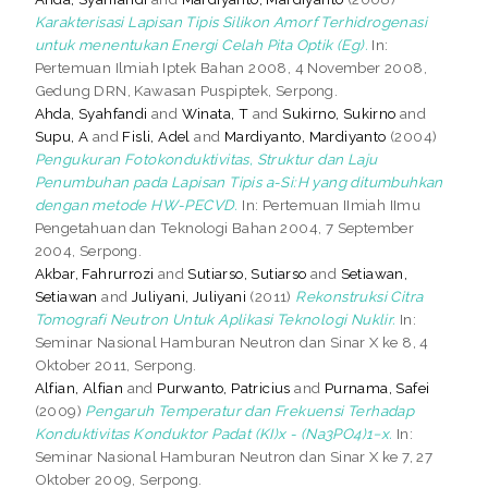
Karakterisasi Lapisan Tipis Silikon Amorf Terhidrogenasi
untuk menentukan Energi Celah Pita Optik (Eg).
In:
Pertemuan Ilmiah Iptek Bahan 2008, 4 November 2008,
Gedung DRN, Kawasan Puspiptek, Serpong.
Ahda, Syahfandi
and
Winata, T
and
Sukirno, Sukirno
and
Supu, A
and
Fisli, Adel
and
Mardiyanto, Mardiyanto
(2004)
Pengukuran Fotokonduktivitas, Struktur dan Laju
Penumbuhan pada Lapisan Tipis a-Si:H yang ditumbuhkan
dengan metode HW-PECVD.
In: Pertemuan IImiah IImu
Pengetahuan dan Teknologi Bahan 2004, 7 September
2004, Serpong.
Akbar, Fahrurrozi
and
Sutiarso, Sutiarso
and
Setiawan,
Setiawan
and
Juliyani, Juliyani
(2011)
Rekonstruksi Citra
Tomografi Neutron Untuk Aplikasi Teknologi Nuklir.
In:
Seminar Nasional Hamburan Neutron dan Sinar X ke 8, 4
Oktober 2011, Serpong.
Alfian, Alfian
and
Purwanto, Patricius
and
Purnama, Safei
(2009)
Pengaruh Temperatur dan Frekuensi Terhadap
Konduktivitas Konduktor Padat (KI)x - (Na3PO4)1−x.
In:
Seminar Nasional Hamburan Neutron dan Sinar X ke 7, 27
Oktober 2009, Serpong.