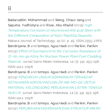
B
Badaruddin, Mohammad
and
Wang, Chaur Jeng
and
Saputra, Yudhistyra
and
Rivai, Abu Khalid
(2015)
High
Temperature Corrosion of Aluminized AISI 4130 Steel with
the Different Composition of NaCl/Na2SO4 Deposits.
Makara Journal of Technology, 19 (2). p. 45. ISSN 2355-2786
Bandriyana, B
and
Ismoyo, Agus Hadi
and
Parikin, Parikin
(2013)
Effect of Germanium to the Corrosion Resistance of
Zr-nb-mo-ge Alloy for Nuclear Power Plant Fuel Cladding
Material.
Jurnal Sains Materi Indonesia, 14 (3). pp. 193-198.
ISSN 1411-1098
Bandriyana, B
and
Ismoyo, Agus Hadi
and
Parikin, Parikin
(2013)
PENGARUH UNSUR GERMANIUM TERHADAP
KETAHANAN KOROSI PADUAN ZR-NB-MO-GE UNTUK
MATERIAL KELONGSONG PERUSAHAAN LISTRIK TENAGA
NUKLIR.
Jurnal Sains Materi Indonesia, 14 (3). pp. 193-198.
ISSN 1411-1098
Bandriyana, B
and
Ismoyo, Agus Hadi
and
Parikin, Parikin
(2012)
PERUBAHAN KEKERASAN DAN STRUKTUR MIKRO