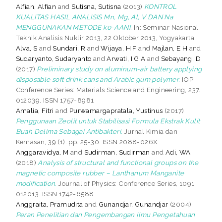
Alfian, Alfian
and
Sutisna, Sutisna
(2013)
KONTROL
KUALITAS HASIL ANALISIS Mn, Mg, Al, V DAN Na
MENGGUNAKAN METODE k0-AANI.
In: Seminar Nasional
Teknik Analisis Nuklir 2013, 22 Oktober 2013, Yogyakarta.
Alva, S
and
Sundari, R
and
Wijaya, H F
and
Majlan, E H
and
Sudaryanto, Sudaryanto
and
Arwati, I G A
and
Sebayang, D
(2017)
Preliminary study on aluminum-air battery applying
disposable soft drink cans and Arabic gum polymer.
IOP
Conference Series: Materials Science and Engineering, 237.
012039. ISSN 1757-8981
Amalia, Fitri
and
Purwamargapratala, Yustinus
(2017)
Penggunaan Zeolit untuk Stabilisasi Formula Ekstrak Kulit
Buah Delima Sebagai Antibakteri.
Jurnal Kimia dan
Kemasan, 39 (1). pp. 25-30. ISSN 2088-026X
Anggaravidya, M
and
Sudirman, Sudirman
and
Adi, WA
(2018)
Analysis of structural and functional groups on the
magnetic composite rubber – Lanthanum Manganite
modification.
Journal of Physics: Conference Series, 1091.
012013. ISSN 1742-6588
Anggraita, Pramudita
and
Gunandjar, Gunandjar
(2004)
Peran Penelitian dan Pengembangan Ilmu Pengetahuan