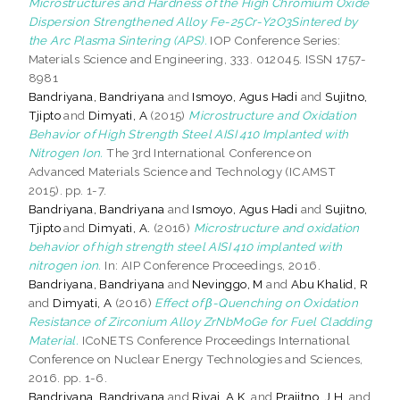
Microstructures and Hardness of the High Chromium Oxide
Dispersion Strengthened Alloy Fe-25Cr-Y2O3Sintered by
the Arc Plasma Sintering (APS).
IOP Conference Series:
Materials Science and Engineering, 333. 012045. ISSN 1757-
8981
Bandriyana, Bandriyana
and
Ismoyo, Agus Hadi
and
Sujitno,
Tjipto
and
Dimyati, A
(2015)
Microstructure and Oxidation
Behavior of High Strength Steel AISI 410 Implanted with
Nitrogen Ion.
The 3rd International Conference on
Advanced Materials Science and Technology (ICAMST
2015). pp. 1-7.
Bandriyana, Bandriyana
and
Ismoyo, Agus Hadi
and
Sujitno,
Tjipto
and
Dimyati, A.
(2016)
Microstructure and oxidation
behavior of high strength steel AISI 410 implanted with
nitrogen ion.
In: AIP Conference Proceedings, 2016.
Bandriyana, Bandriyana
and
Nevinggo, M
and
Abu Khalid, R
and
Dimyati, A
(2016)
Effect of β-Quenching on Oxidation
Resistance of Zirconium Alloy ZrNbMoGe for Fuel Cladding
Material.
ICoNETS Conference Proceedings International
Conference on Nuclear Energy Technologies and Sciences,
2016. pp. 1-6.
Bandriyana, Bandriyana
and
Rivai, A.K.
and
Prajitno, J.H.
and