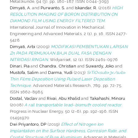
Metallkunde, 94 (3). pp. 180-187. ISSN 0044-3093
Dimyati, A.
and
Purwanto, S.
and
Iskandar, R.
(2016)
HIGH
RESOLUTION IMAGING OF BORON DISTRIBUTION ON
DIAMOND FILM USING ENERGY FILTERED TEM.
International Journal of Innovation in Mechanical
Engineering and Advanced Materials, 2 (1). p. 16. ISSN 2477-
5428
Dimyati, Arbi
(2009)
MODIFIKASI PEMBENTUKAN LAPISAN
Zn PADA PERMUKAAN BAJA DUAL FASA DENGAN
NITRIDASI RINGAN.
Widyariset, 12 (1). ISSN 2461-0976
Dinari, Pia
and
Chandra, Christian
and
Suwardy, Joko
and
Mustofa, Salim
and
Darma, Yudi
(2013)
SrTiO<sub>3</sub>
Thin Films Deposition Using Pulsed Laser Deposition
Technique.
Advanced Materials Research, 789. pp. 72-75.
ISSN 1662-8985
Dostal, Vaclav
and
Rivai, Abu Khalid
and
Takahashi, Minoru
(2008)
A rail transportable lead–bismuth cooled reactor.
Progress in Nuclear Energy, 50 (2-6). pp. 192-196. ISSN
01491970
Dwi Priyantoro, DP
(2019)
Effect of Nitrogen Ion
Implantation on the Surface Hardness, Corrosion Rate, and
Crystal Structure of Pure Aluminium.
Advances in Materials.