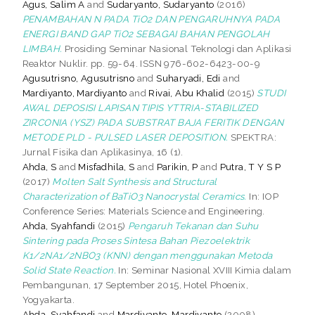
Agus, Salim A
and
Sudaryanto, Sudaryanto
(2016)
PENAMBAHAN N PADA TiO2 DAN PENGARUHNYA PADA
ENERGI BAND GAP TiO2 SEBAGAI BAHAN PENGOLAH
LIMBAH.
Prosiding Seminar Nasional Teknologi dan Aplikasi
Reaktor Nuklir. pp. 59-64. ISSN 976-602-6423-00-9
Agusutrisno, Agusutrisno
and
Suharyadi, Edi
and
Mardiyanto, Mardiyanto
and
Rivai, Abu Khalid
(2015)
STUDI
AWAL DEPOSISI LAPISAN TIPIS YTTRIA-STABILIZED
ZIRCONIA (YSZ) PADA SUBSTRAT BAJA FERITIK DENGAN
METODE PLD - PULSED LASER DEPOSITION.
SPEKTRA:
Jurnal Fisika dan Aplikasinya, 16 (1).
Ahda, S
and
Misfadhila, S
and
Parikin, P
and
Putra, T Y S P
(2017)
Molten Salt Synthesis and Structural
Characterization of BaTiO3 Nanocrystal Ceramics.
In: IOP
Conference Series: Materials Science and Engineering.
Ahda, Syahfandi
(2015)
Pengaruh Tekanan dan Suhu
Sintering pada Proses Sintesa Bahan Piezoelektrik
K1/2NA1/2NBO3 (KNN) dengan menggunakan Metoda
Solid State Reaction.
In: Seminar Nasional XVIII Kimia dalam
Pembangunan, 17 September 2015, Hotel Phoenix,
Yogyakarta.
Ahda, Syahfandi
and
Mardiyanto, Mardiyanto
(2008)