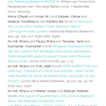
dan Teknologi Bahan di BATAN.
In: Pertemuan IImiah IImu
Pengetahuan dan Teknologi Bahan 2004, 7 September
2004, Serpong.
Annur, Dhyah
and
Amal, M.I.
and
Sutowo, Cahya
and
Sukaryo, Sulistioso G.
and
Kartika, Ika
(2015)
Sintering of
Mg-Ca-Zn Alloy Metallic Foam Based on Mg-Zn-
CaH<sub>2</sub> System.
Advanced Materials Research,
1112. pp. 474-477. ISSN 1662-8985
Ari Adi, Wisnu
and
Fauzy, Rizky
and
Taryana, Yana
and
Yusmaniar, Yusmaniar
(2018)
Pengaruh Komposisi Silika
dari Abu Sekam Padi terhadap Daya Serap Gelombang
Elektromagnetik pada Komposit Unsaturated Polyester
Resins/Silika.
Jurnal ILMU DASAR. pp. 7-15.
Ari Adi, Wisnu
and
Fisli, Adel
(2018)
EFEK SUBSTITUSI Fe2+
DAN Fe3+ TERHADAP STRUKTUR KRISTAL, SIFAT OPTIK
DAN MAGNETIK PADA NANOPARTIKEL ANATASE Ti1-d(d
%Fe)O2.
Jurnal Sains Materi Indonesia, 19 (02). pp. 54-60.
ISSN 1411-1098
Ari Adi, Wisnu
and
Manaf, Azwar
and
Ridwan, Ridwan
(2018)
Absorption Characteristics of the Electromagnetic
Wave and Magnetic Properties of the
La0.8Ba0.2FexMn½(1-x)Ti½(1-x)O3 (x = 0.1–0.8) Perovskite