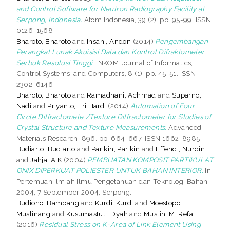
and Control Software for Neutron Radiography Facility at
Serpong, Indonesia.
Atom Indonesia, 39 (2). pp. 95-99. ISSN
0126-1568
Bharoto, Bharoto
and
Insani, Andon
(2014)
Pengembangan
Perangkat Lunak Akuisisi Data dan Kontrol Difraktometer
Serbuk Resolusi Tinggi.
INKOM Journal of Informatics,
Control Systems, and Computers, 8 (1). pp. 45-51. ISSN
2302-6146
Bharoto, Bharoto
and
Ramadhani, Achmad
and
Suparno,
Nadi
and
Priyanto, Tri Hardi
(2014)
Automation of Four
Circle Diffractomete /Texture Diffractometer for Studies of
Crystal Structure and Texture Measurements.
Advanced
Materials Research, 896. pp. 664-667. ISSN 1662-8985
Budiarto, Budiarto
and
Parikin, Parikin
and
Effendi, Nurdin
and
Jahja, A.K
(2004)
PEMBUATAN KOMPOSIT PARTIKULAT
ONIX DIPERKUAT POLIESTER UNTUK BAHAN INTERIOR.
In:
Pertemuan Ilmiah Ilmu Pengetahuan dan Teknologi Bahan
2004, 7 September 2004, Serpong.
Budiono, Bambang
and
Kurdi, Kurdi
and
Moestopo,
Muslinang
and
Kusumastuti, Dyah
and
Muslih, M. Refai
(2016)
Residual Stress on K-Area of Link Element Using