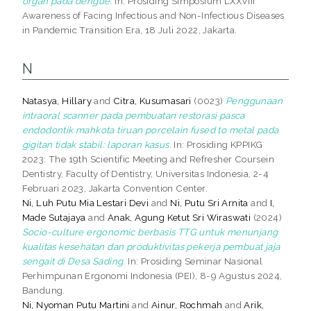
organ pada dengue.
In: Prosiding Simposium LXXVIII
Awareness of Facing Infectious and Non-Infectious Diseases
in Pandemic Transition Era, 18 Juli 2022, Jakarta.
N
Natasya, Hillary
and
Citra, Kusumasari
(0023)
Penggunaan
intraoral scanner pada pembuatan restorasi pasca
endodontik mahkota tiruan porcelain fused to metal pada
gigitan tidak stabil: laporan kasus.
In: Prosiding KPPIKG
2023: The 19th Scientific Meeting and Refresher Coursein
Dentistry, Faculty of Dentistry, Universitas Indonesia, 2-4
Februari 2023, Jakarta Convention Center.
Ni, Luh Putu Mia Lestari Devi
and
Ni, Putu Sri Arnita
and
I,
Made Sutajaya
and
Anak, Agung Ketut Sri Wiraswati
(2024)
Socio-culture ergonomic berbasis TTG untuk menunjang
kualitas kesehatan dan produktivitas pekerja pembuat jaja
sengait di Desa Sading.
In: Prosiding Seminar Nasional
Perhimpunan Ergonomi Indonesia (PEI), 8-9 Agustus 2024,
Bandung.
Ni, Nyoman Putu Martini
and
Ainur, Rochmah
and
Arik,