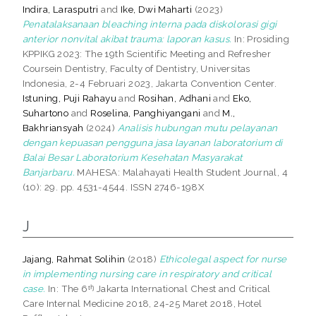
Indira, Larasputri
and
Ike, Dwi Maharti
(2023)
Penatalaksanaan bleaching interna pada diskolorasi gigi
anterior nonvital akibat trauma: laporan kasus.
In: Prosiding
KPPIKG 2023: The 19th Scientific Meeting and Refresher
Coursein Dentistry, Faculty of Dentistry, Universitas
Indonesia, 2-4 Februari 2023, Jakarta Convention Center.
Istuning, Puji Rahayu
and
Rosihan, Adhani
and
Eko,
Suhartono
and
Roselina, Panghiyangani
and
M.,
Bakhriansyah
(2024)
Analisis hubungan mutu pelayanan
dengan kepuasan pengguna jasa layanan laboratorium di
Balai Besar Laboratorium Kesehatan Masyarakat
Banjarbaru.
MAHESA: Malahayati Health Student Journal, 4
(10): 29. pp. 4531-4544. ISSN 2746-198X
J
Jajang, Rahmat Solihin
(2018)
Ethicolegal aspect for nurse
in implementing nursing care in respiratory and critical
case.
In: The 6ᵗꭜ Jakarta International Chest and Critical
Care Internal Medicine 2018, 24-25 Maret 2018, Hotel