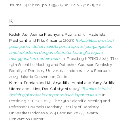
Journal, 4 (4): 26. pp. 1495-1506. ISSN 2746-198X
K
Kadek, Asri Asmita Pradnyana Putri
and
Ni, Made Ista
Prestiyanti
and
Riki, Kristanto
(2023)
Rehabilitasi prostetik
pada pasien defek maksila pasca operasi pengangkatan
ameloblastoma dengan obturator kerangka logam
menggunakan hollow bulb.
In: Prosiding KPPIKG 2023: The
19th Scientific Meeting and Refresher Coursein Dentistry,
Faculty of Dentistry, Universitas Indonesia, 2-4 Februari
2023, Jakarta Convention Center.
Kamila, Febrian
and
M., Aryaditha Yunial
and
Yudy, Ardilla
Utomo
and
Lilies, Dwi Sulistyani
(2023)
Teknik ekstraksi
bedah gigi molar keempat: sebuah laporan kasus.
In:
Prosiding KPPIKG 2023: The 19th Scientific Meeting and
Refresher Coursein Dentistry, Faculty of Dentistry,
Universitas Indonesia, 2-4 Februari 2023, Jakarta
Convention Center.