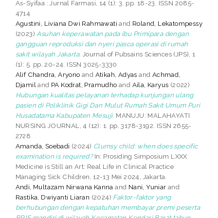
As-Syifaa : Jurnal Farmasi, 14 (1): 3. pp. 18-23. ISSN 2085-
4714
Agustini, Liviana Dwi Rahmawati
and
Roland, Lekatompessy
(2023)
Asuhan keperawatan pada ibu Primipara dengan
gangguan reproduksi dan nyeri pasca operasi di rumah
sakit wilayah Jakarta.
Journal of Pubsains Sciences (JPS), 1
(1): 5. pp. 20-24. ISSN 3025-3330
Alif Chandra, Aryono
and
Atikah, Adyas
and
Achmad,
Djamil
and
PA Kodrat, Pramudho
and
Aila, Karyus
(2022)
Hubungan kualitas pelayanan terhadap kunjungan ulang
pasien di Poliklinik Gigi Dan Mulut Rumah Sakit Umum Puri
Husadatama Kabupaten Mesuji.
MANUJU: MALAHAYATI
NURSING JOURNAL, 4 (12): 1. pp. 3178-3192. ISSN 2655-
2728
Amanda, Soebadi
(2024)
Clumsy child: when does specific
examination is required?
In: Prosiding Simposium LXXX
Medicine is Still an Art: Real Life in Clinical Practice
Managing Sick Children, 12-13 Mei 2024, Jakarta.
Andi, Multazam Nirwana Kanna
and
Nani, Yuniar
and
Rastika, Dwiyanti Liaran
(2024)
Faktor-faktor yang
berhubungan dengan kepatuhan membayar premi peserta
BPJS mandiri di wilayah Kecamatan Kendari Barat tahun