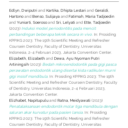
Edlyn, Dwiputri
and
Kartika, Dhipta Lestari
and
Geraldi,
Hartono
and
Benso, Sulijaya
and
Fatimah, Maria Tadjoedin
and
Yuniarti, Soeroso
and
Sri, Lelyati
and
Ette, Tadjoedin
(2023)
Induksi model periodontitis pada mencit:
perbandingan beberapa teknik secara in vivo.
In: Prosiding
KPPIKG 2023: The 19th Scientific Meeting and Refresher
Coursein Dentistry, Faculty of Dentistry, Universitas
Indonesia, 2-4 Februari 2023, Jakarta Convention Center.
Elizabeth, Elizabeth
and
Dewa, Ayu Nyoman Putri
Artiningsih
(2023)
Bedah mikroendodontik pada gigi pasca
perawatan endodontik ulang disertai kista radikuler murni
gigi insisif mandibula.
In: Prosiding KPPIKG 2023: The 19th
Scientific Meeting and Refresher Coursein Dentistry, Faculty
of Dentistry, Universitas Indonesia, 2-4 Februari 2023,
Jakarta Convention Center.
Elizhabet, Napitupulu
and
Ratna, Meidyawati
(2023)
Penatalaksanaan endodontik molar tiga mandibula dengan
saluran akar kurvatur pada pasien lansia.
In: Prosiding
KPPIKG 2023: The 19th Scientific Meeting and Refresher
Coursein Dentistry, Faculty of Dentistry, Universitas