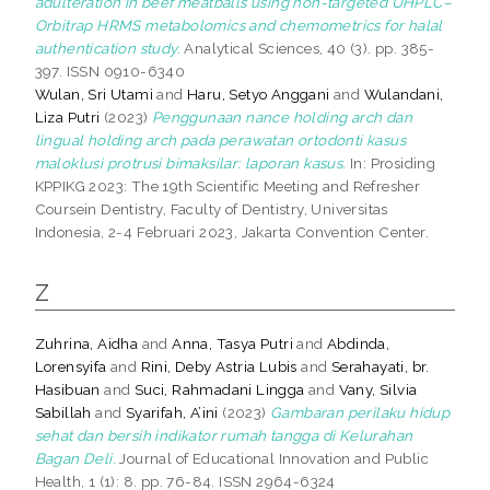
adulteration in beef meatballs using non-targeted UHPLC–
Orbitrap HRMS metabolomics and chemometrics for halal
authentication study.
Analytical Sciences, 40 (3). pp. 385-
397. ISSN 0910-6340
Wulan, Sri Utami
and
Haru, Setyo Anggani
and
Wulandani,
Liza Putri
(2023)
Penggunaan nance holding arch dan
lingual holding arch pada perawatan ortodonti kasus
maloklusi protrusi bimaksilar: laporan kasus.
In: Prosiding
KPPIKG 2023: The 19th Scientific Meeting and Refresher
Coursein Dentistry, Faculty of Dentistry, Universitas
Indonesia, 2-4 Februari 2023, Jakarta Convention Center.
Z
Zuhrina, Aidha
and
Anna, Tasya Putri
and
Abdinda,
Lorensyifa
and
Rini, Deby Astria Lubis
and
Serahayati, br.
Hasibuan
and
Suci, Rahmadani Lingga
and
Vany, Silvia
Sabillah
and
Syarifah, A’ini
(2023)
Gambaran perilaku hidup
sehat dan bersih indikator rumah tangga di Kelurahan
Bagan Deli.
Journal of Educational Innovation and Public
Health, 1 (1): 8. pp. 76-84. ISSN 2964-6324