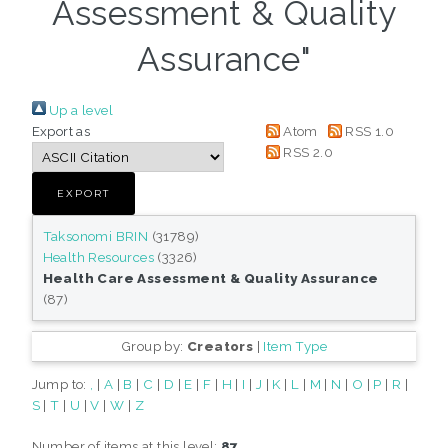
Assessment & Quality
Assurance"
Up a level
Export as
Atom
RSS 1.0
RSS 2.0
Taksonomi BRIN
(31789)
Health Resources
(3326)
Health Care Assessment & Quality Assurance
(87)
Group by:
Creators
|
Item Type
Jump to:
,
|
A
|
B
|
C
|
D
|
E
|
F
|
H
|
I
|
J
|
K
|
L
|
M
|
N
|
O
|
P
|
R
|
S
|
T
|
U
|
V
|
W
|
Z
Number of items at this level:
87
.