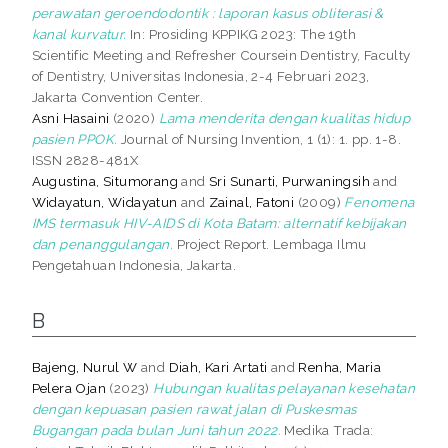
perawatan geroendodontik : laporan kasus obliterasi &
kanal kurvatur.
In: Prosiding KPPIKG 2023: The 19th
Scientific Meeting and Refresher Coursein Dentistry, Faculty
of Dentistry, Universitas Indonesia, 2-4 Februari 2023,
Jakarta Convention Center.
Asni Hasaini
(2020)
Lama menderita dengan kualitas hidup
pasien PPOK.
Journal of Nursing Invention, 1 (1): 1. pp. 1-8.
ISSN 2828-481X
Augustina, Situmorang
and
Sri Sunarti, Purwaningsih
and
Widayatun, Widayatun
and
Zainal, Fatoni
(2009)
Fenomena
IMS termasuk HIV-AIDS di Kota Batam: alternatif kebijakan
dan penanggulangan.
Project Report. Lembaga Ilmu
Pengetahuan Indonesia, Jakarta.
B
Bajeng, Nurul W
and
Diah, Kari Artati
and
Renha, Maria
Pelera Ojan
(2023)
Hubungan kualitas pelayanan kesehatan
dengan kepuasan pasien rawat jalan di Puskesmas
Bugangan pada bulan Juni tahun 2022.
Medika Trada: