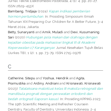
Jurnal Teknik Elektromedik Polbitrada, 4 (1): 4. pp. 20-27.
ISSN 2829-453X
Bambang, Tridjaja
(2024)
Kapan indikasi pemberian
hormon pertumbuhan.
In: Prosiding Simposium Ilmiah
Tahunan XIX Preparing Our Children for A Better Future, 3-4
Maret 2024, Jakarta.
Betty, Sunaryanti
and
Amik, Muladi
and
Devi, Kusumaning
Sari
(2020)
Hubungan pola makan dan olahraga dengan
kejadian obesitas pada mahasiswi tingkat III di Akademi
Keperawatan 17 Karanganyar.
Jurnal Kesehatan Tujuh Belas
(Jurkes TB), 1 (2): 1. pp. 73-79. ISSN 2715-0976
C
Catherine, Sitepu
and
Yoshua, Hendrik
and
Agita,
Pramustika
and
Ardiny, Andriani
and
Krisnawati, Krisnawati
(2023)
Tatalaksana maloklusi kelas III maksila retrognati dan
mandibula prognati dengan perawatan ortodonti dan
bedah ortognati (laporan kasus).
In: Prosiding KPPIKG 2023:
The 19th Scientific Meeting and Refresher Coursein
Dentistry, Faculty of Dentistry, Universitas Indonesia, 2-4