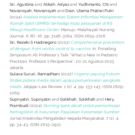
Sri, Agustina
and
Atikah, Adyas
and
Yudhinanto, CN
and
Noviansyah, Noviansyah
and
Dian, Utama Pratiwi Putri
(2024)
Analisis implementasi Sistem Informasi Manajemen
Rumah Sakit (SIMRS) terhadap mutu pelayanan di RS
Mesuji Healthcare Center.
Manuju: Malahayati Nursing
Journal, 6 (8): 16. pp. 3148-3164. ISSN 2655-2728
Sri, Rezeki S Hadinegoro
(2023)
Comprehensive prevention
of dengue: from vector control to vaccine.
In: Prosiding
Simposium All Professor’s Talk “What is New in Pediatric
Practices: Professor’s Perspective”, 20-21 Agustus 2023,
Jakarta.
Sulava Sururi, Ramadhani
(2022)
Urgensi payung hukum
tindak pidana medis dalam upaya penyelesaian sengketa
medis.
Jatijajar Law Review, 1 (2): 4. pp. 133-143. ISSN 2829-
1069
Supriyatin, Supriyatin
and
Solikhah, Solikhah
and
Hery,
Prambudi
(2024)
Skrining bank darah untuk pemeriksaan
hemoglobin di Kelurahan Pasalakan Kecamatan Sumber.
Jurnal Kreativitas Pengabdian kepada Masyarakat, 7 (1): 4.
pp. 34-43. ISSN 2615-0921