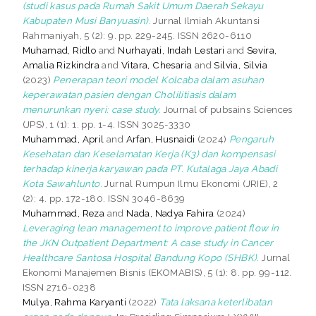
(studi kasus pada Rumah Sakit Umum Daerah Sekayu
Kabupaten Musi Banyuasin).
Jurnal Ilmiah Akuntansi
Rahmaniyah, 5 (2): 9. pp. 229-245. ISSN 2620-6110
Muhamad, Ridlo
and
Nurhayati, Indah Lestari
and
Sevira,
Amalia Rizkindra
and
Vitara, Chesaria
and
Silvia, Silvia
(2023)
Penerapan teori model Kolcaba dalam asuhan
keperawatan pasien dengan Cholilitiasis dalam
menurunkan nyeri: case study.
Journal of pubsains Sciences
(JPS), 1 (1): 1. pp. 1-4. ISSN 3025-3330
Muhammad, April
and
Arfan, Husnaidi
(2024)
Pengaruh
Kesehatan dan Keselamatan Kerja (K3) dan kompensasi
terhadap kinerja karyawan pada PT. Kutalaga Jaya Abadi
Kota Sawahlunto.
Jurnal Rumpun Ilmu Ekonomi (JRIE), 2
(2): 4. pp. 172-180. ISSN 3046-8639
Muhammad, Reza
and
Nada, Nadya Fahira
(2024)
Leveraging lean management to improve patient flow in
the JKN Outpatient Department: A case study in Cancer
Healthcare Santosa Hospital Bandung Kopo (SHBK).
Jurnal
Ekonomi Manajemen Bisnis (EKOMABIS), 5 (1): 8. pp. 99-112.
ISSN 2716-0238
Mulya, Rahma Karyanti
(2022)
Tata laksana keterlibatan