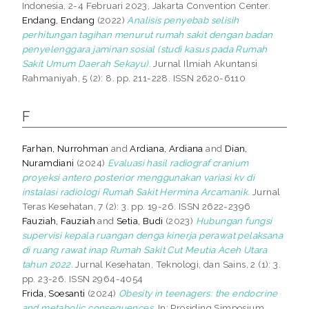
Indonesia, 2-4 Februari 2023, Jakarta Convention Center.
Endang, Endang
(2022)
Analisis penyebab selisih
perhitungan tagihan menurut rumah sakit dengan badan
penyelenggara jaminan sosial (studi kasus pada Rumah
Sakit Umum Daerah Sekayu).
Jurnal Ilmiah Akuntansi
Rahmaniyah, 5 (2): 8. pp. 211-228. ISSN 2620-6110
F
Farhan, Nurrohman
and
Ardiana, Ardiana
and
Dian,
Nuramdiani
(2024)
Evaluasi hasil radiograf cranium
proyeksi antero posterior menggunakan variasi kv di
instalasi radiologi Rumah Sakit Hermina Arcamanik.
Jurnal
Teras Kesehatan, 7 (2): 3. pp. 19-26. ISSN 2622-2396
Fauziah, Fauziah
and
Setia, Budi
(2023)
Hubungan fungsi
supervisi kepala ruangan denga kinerja perawat pelaksana
di ruang rawat inap Rumah Sakit Cut Meutia Aceh Utara
tahun 2022.
Jurnal Kesehatan, Teknologi, dan Sains, 2 (1): 3.
pp. 23-26. ISSN 2964-4054
Frida, Soesanti
(2024)
Obesity in teenagers: the endocrine
and metabolic consequences.
In: Prosiding Simposium