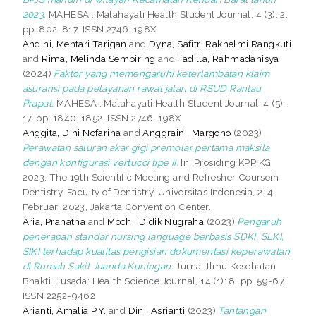
2023.
MAHESA : Malahayati Health Student Journal, 4 (3): 2.
pp. 802-817. ISSN 2746-198X
Andini, Mentari Tarigan
and
Dyna, Safitri Rakhelmi Rangkuti
and
Rima, Melinda Sembiring
and
Fadilla, Rahmadanisya
(2024)
Faktor yang memengaruhi keterlambatan klaim
asuransi pada pelayanan rawat jalan di RSUD Rantau
Prapat.
MAHESA : Malahayati Health Student Journal, 4 (5):
17. pp. 1840-1852. ISSN 2746-198X
Anggita, Dini Nofarina
and
Anggraini, Margono
(2023)
Perawatan saluran akar gigi premolar pertama maksila
dengan konfigurasi vertucci tipe II.
In: Prosiding KPPIKG
2023: The 19th Scientific Meeting and Refresher Coursein
Dentistry, Faculty of Dentistry, Universitas Indonesia, 2-4
Februari 2023, Jakarta Convention Center.
Aria, Pranatha
and
Moch., Didik Nugraha
(2023)
Pengaruh
penerapan standar nursing language berbasis SDKI, SLKI,
SIKI terhadap kualitas pengisian dokumentasi keperawatan
di Rumah Sakit Juanda Kuningan.
Jurnal Ilmu Kesehatan
Bhakti Husada: Health Science Journal, 14 (1): 8. pp. 59-67.
ISSN 2252-9462
Arianti, Amalia P.Y.
and
Dini, Asrianti
(2023)
Tantangan