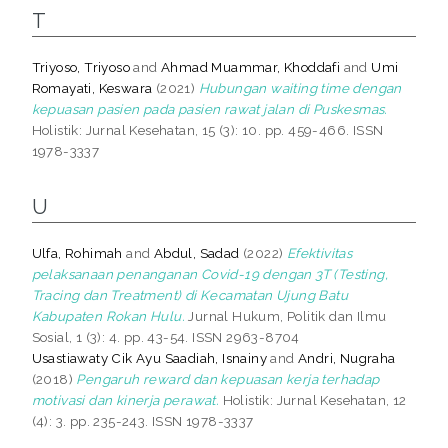
T
Triyoso, Triyoso
and
Ahmad Muammar, Khoddafi
and
Umi
Romayati, Keswara
(2021)
Hubungan waiting time dengan
kepuasan pasien pada pasien rawat jalan di Puskesmas.
Holistik: Jurnal Kesehatan, 15 (3): 10. pp. 459-466. ISSN
1978-3337
U
Ulfa, Rohimah
and
Abdul, Sadad
(2022)
Efektivitas
pelaksanaan penanganan Covid-19 dengan 3T (Testing,
Tracing dan Treatment) di Kecamatan Ujung Batu
Kabupaten Rokan Hulu.
Jurnal Hukum, Politik dan Ilmu
Sosial, 1 (3): 4. pp. 43-54. ISSN 2963-8704
Usastiawaty Cik Ayu Saadiah, Isnainy
and
Andri, Nugraha
(2018)
Pengaruh reward dan kepuasan kerja terhadap
motivasi dan kinerja perawat.
Holistik: Jurnal Kesehatan, 12
(4): 3. pp. 235-243. ISSN 1978-3337