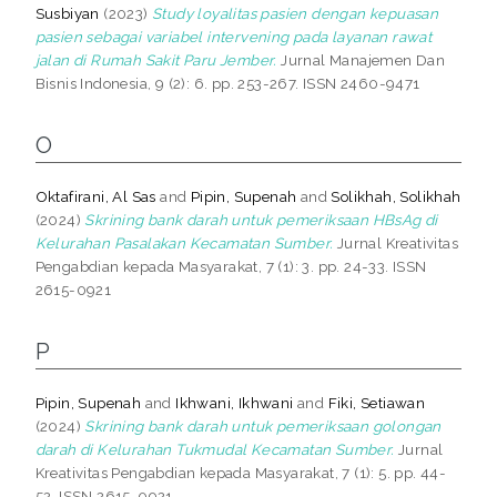
Susbiyan
(2023)
Study loyalitas pasien dengan kepuasan
pasien sebagai variabel intervening pada layanan rawat
jalan di Rumah Sakit Paru Jember.
Jurnal Manajemen Dan
Bisnis Indonesia, 9 (2): 6. pp. 253-267. ISSN 2460-9471
O
Oktafirani, Al Sas
and
Pipin, Supenah
and
Solikhah, Solikhah
(2024)
Skrining bank darah untuk pemeriksaan HBsAg di
Kelurahan Pasalakan Kecamatan Sumber.
Jurnal Kreativitas
Pengabdian kepada Masyarakat, 7 (1): 3. pp. 24-33. ISSN
2615-0921
P
Pipin, Supenah
and
Ikhwani, Ikhwani
and
Fiki, Setiawan
(2024)
Skrining bank darah untuk pemeriksaan golongan
darah di Kelurahan Tukmudal Kecamatan Sumber.
Jurnal
Kreativitas Pengabdian kepada Masyarakat, 7 (1): 5. pp. 44-
52. ISSN 2615-0921