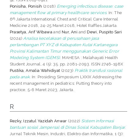
Ponisiha, Ponisih
(2018)
Emerging infectious disease: case
management flow at primary healthcare services.
In: The
6ᵗꭜ Jakarta International Chest and Critical Care Internal
Medicine 2018, 24-25 Maret 2018, Hotel Raffles Jakarta.
Prasetya, Arif Wibawa
and
Nur, Ani
and
Dewi, Puspito Sari
(2024)
Analisa kecelakaan di perusahaan jasa
pertambangan PT XYZ di Kabupaten Kutai Kartanegara
Provinsi Kalimantan Timur menggunakan Generic Error
Modeling System (GEMS).
MAHESA : Malahayati Health
Student Journal, 4 (5): 35. pp. 2081-2093. ISSN 2746-198X
Pustika, Amalia Wahidiyat
(2023)
Praktik transfusi rasional
pada anak.
In: Prosiding Simposium LXXIX Addressing the
recent management in pediatrics: Putting theory into
practice, 5-6 Maret 2023, Jakarta.
R
Rezky, Izzatul Yazidah Anwar
(2022)
Sistem informasi
bantuan sosial Jampersal di Dinas Sosial Kabupaten Banjar.
Jurnal Teknik Mesin, Industri, Elektro dan Informatika, 1 (3):