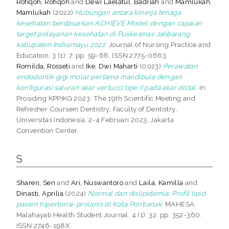
Rofiqoh, Rofiqoh
and
Dewi Laelatul, Badriah
and
Mamlukah,
Mamlukah
(2022)
Hubungan antara kinerja tenaga
kesehatan berdasarkan ACHIEVE Model dengan capaian
target pelayanan kesehatan di Puskesmas Jatibarang
kabupaten Indramayu 2022.
Journal of Nursing Practice and
Education, 3 (1): 7. pp. 59-68. ISSN 2775-0663
Romilda, Rosseti
and
Ike, Dwi Maharti
(0023)
Perawatan
endodontik gigi molar pertama mandibula dengan
konfigurasi saluran akar vertucci tipe II pada akar distal.
In:
Prosiding KPPIKG 2023: The 19th Scientific Meeting and
Refresher Coursein Dentistry, Faculty of Dentistry,
Universitas Indonesia, 2-4 Februari 2023, Jakarta
Convention Center.
S
Sharen, Sen
and
Ari, Nuswantoro
and
Laila, Kamilla
and
Dinasti, Aprilia
(2024)
Normal dan dislipidemia: Profil lipid
pasien hipertensi-prolanis di Kota Pontianak.
MAHESA:
Malahayati Health Student Journal, 4 (1): 32. pp. 352-360.
ISSN 2746-198X