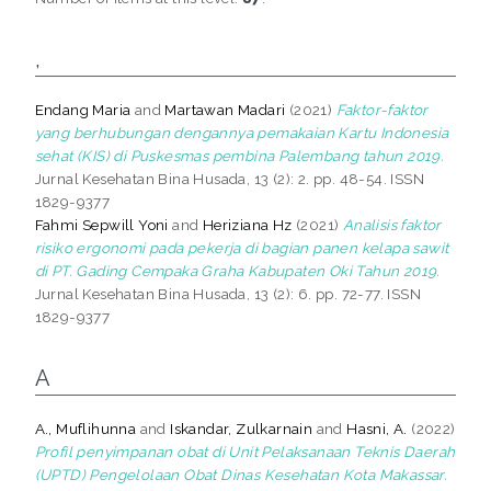
,
Endang Maria
and
Martawan Madari
(2021)
Faktor-faktor
yang berhubungan dengannya pemakaian Kartu Indonesia
sehat (KIS) di Puskesmas pembina Palembang tahun 2019.
Jurnal Kesehatan Bina Husada, 13 (2): 2. pp. 48-54. ISSN
1829-9377
Fahmi Sepwill Yoni
and
Heriziana Hz
(2021)
Analisis faktor
risiko ergonomi pada pekerja di bagian panen kelapa sawit
di PT. Gading Cempaka Graha Kabupaten Oki Tahun 2019.
Jurnal Kesehatan Bina Husada, 13 (2): 6. pp. 72-77. ISSN
1829-9377
A
A., Muflihunna
and
Iskandar, Zulkarnain
and
Hasni, A.
(2022)
Profil penyimpanan obat di Unit Pelaksanaan Teknis Daerah
(UPTD) Pengelolaan Obat Dinas Kesehatan Kota Makassar.