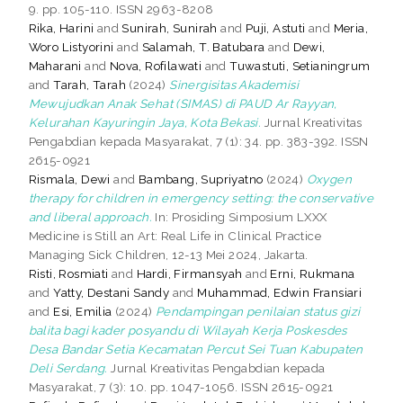
9. pp. 105-110. ISSN 2963-8208
Rika, Harini
and
Sunirah, Sunirah
and
Puji, Astuti
and
Meria,
Woro Listyorini
and
Salamah, T. Batubara
and
Dewi,
Maharani
and
Nova, Rofilawati
and
Tuwastuti, Setianingrum
and
Tarah, Tarah
(2024)
Sinergisitas Akademisi
Mewujudkan Anak Sehat (SIMAS) di PAUD Ar Rayyan,
Kelurahan Kayuringin Jaya, Kota Bekasi.
Jurnal Kreativitas
Pengabdian kepada Masyarakat, 7 (1): 34. pp. 383-392. ISSN
2615-0921
Rismala, Dewi
and
Bambang, Supriyatno
(2024)
Oxygen
therapy for children in emergency setting: the conservative
and liberal approach.
In: Prosiding Simposium LXXX
Medicine is Still an Art: Real Life in Clinical Practice
Managing Sick Children, 12-13 Mei 2024, Jakarta.
Risti, Rosmiati
and
Hardi, Firmansyah
and
Erni, Rukmana
and
Yatty, Destani Sandy
and
Muhammad, Edwin Fransiari
and
Esi, Emilia
(2024)
Pendampingan penilaian status gizi
balita bagi kader posyandu di Wilayah Kerja Poskesdes
Desa Bandar Setia Kecamatan Percut Sei Tuan Kabupaten
Deli Serdang.
Jurnal Kreativitas Pengabdian kepada
Masyarakat, 7 (3): 10. pp. 1047-1056. ISSN 2615-0921