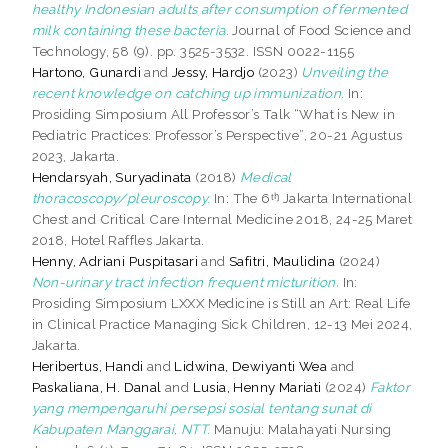
healthy Indonesian adults after consumption of fermented
milk containing these bacteria.
Journal of Food Science and
Technology, 58 (9). pp. 3525-3532. ISSN 0022-1155
Hartono, Gunardi
and
Jessy, Hardjo
(2023)
Unveiling the
recent knowledge on catching up immunization.
In:
Prosiding Simposium All Professor’s Talk “What is New in
Pediatric Practices: Professor’s Perspective”, 20-21 Agustus
2023, Jakarta.
Hendarsyah, Suryadinata
(2018)
Medical
thoracoscopy/pleuroscopy.
In: The 6ᵗꭜ Jakarta International
Chest and Critical Care Internal Medicine 2018, 24-25 Maret
2018, Hotel Raffles Jakarta.
Henny, Adriani Puspitasari
and
Safitri, Maulidina
(2024)
Non-urinary tract infection frequent micturition.
In:
Prosiding Simposium LXXX Medicine is Still an Art: Real Life
in Clinical Practice Managing Sick Children, 12-13 Mei 2024,
Jakarta.
Heribertus, Handi
and
Lidwina, Dewiyanti Wea
and
Paskaliana, H. Danal
and
Lusia, Henny Mariati
(2024)
Faktor
yang mempengaruhi persepsi sosial tentang sunat di
Kabupaten Manggarai, NTT.
Manuju: Malahayati Nursing