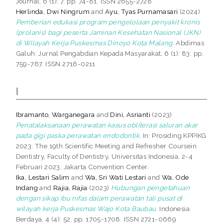
Journal, 6 (1): 7. pp. 74-81. ISSN 2655-2728
Herlinda, Dwi Ningrum
and
Ayu, Tyas Purnamasari
(2024)
Pemberian edukasi program pengelolaan penyakit kronis
(prolanis) bagi peserta Jaminan Kesehatan Nasional (JKN)
di Wilayah Kerja Puskesmas Dinoyo Kota Malang.
Abdimas
Galuh: Jurnal Pengabdian Kepada Masyarakat, 6 (1): 83. pp.
759-767. ISSN 2716-0211
I
Ibramanto, Warganegara
and
Dini, Asrianti
(2023)
Penatalaksanaan perawatan kasus obliterasi saluran akar
pada gigi paska perawatan endodontik.
In: Prosiding KPPIKG
2023: The 19th Scientific Meeting and Refresher Coursein
Dentistry, Faculty of Dentistry, Universitas Indonesia, 2-4
Februari 2023, Jakarta Convention Center.
Ika, Lestari Salim
and
Wa, Sri Wati Lestari
and
Wa, Ode
Indang
and
Rajia, Rajia
(2023)
Hubungan pengetahuan
dengan sikap ibu nifas dalam perawatan tali pusat di
wilayah kerja Puskesmas Wajo Kota Baubau.
Indonesia
Berdaya, 4 (4): 52. pp. 1705-1708. ISSN 2721-0669