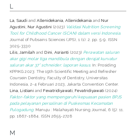
L
La, Saudi
and
Allenidekania, Allenidekania
and
Nur
Agustini, Nur Agustini
(2023)
Validasi Nutrition Screening
Tool for Childhood Cancer (SCAN) dalam versi Indonesia.
Journal of Pubsains Sciences (JPS), 1 (1): 2. pp. 5-9. ISSN
3025-3330
Lilis, Jamilah
and
Dini, Asrianti
(2023)
Perawatan saluran
akar gigi molar tiga mandibula dengan derajat kurvatur
saluran akar 37° schneider: laporan kasus.
In: Prosiding
KPPIKG 2023: The 19th Scientific Meeting and Refresher
Coursein Dentistry, Faculty of Dentistry, Universitas
Indonesia, 2-4 Februari 2023, Jakarta Convention Center.
Lina, Listiani
and
Fevatridiyawati, Fevatridiyawati
(2024)
Faktor-faktor yang mempengaruhi kepuasan pasien BPJS
pada pelayanan persalinan di Puskesmas Kecamatan
Pulogadung.
Manuju : Malahayati Nursing Journal, 6 (5): 11.
pp. 1867-1884. ISSN 2655-2728
M