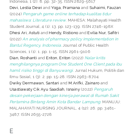
Indonesia, 1 (2): 8. pp. 32-35. ISSN 2829-5617
Devi, Lestia Dewi
and
Yoga, Pramana
and
Suhaimi, Fauzan
(2024)
Pengaruh game online terhadap kualitas tidur
mahasiswa: Literature review.
MAHESA: Malahayati Health
Student Journal, 4 (1): 13. pp. 123-139. ISSN 2746-198X
Dhesi Ari, Astuti
and
Hendy, Ristiono
and
Evilia Nur, Safitri
(2022)
An analysis of pharmacy policy implementation in
Bantul Regency, Indonesia.
Journal of Public Health
Sciences, 1 (1): 1. pp. 1-15. ISSN 2961-9106
Dian, Roshanti
and
Eriton, Eriton
(2022)
Nalar kritis
menghilangnya program One Student One Client pada ibu
hamil risiko tinggi di Banyuwangi.
Jurnal Hukum, Politik dan
Ilmu Sosial, 1 (3): 2. pp. 15-28. ISSN 2963-8704
Dwiky Dermawan, Santari
and
M.Arifki, Zainaro
and
Usastiawaty Cik Ayu Saadiah, Isnainy
(2022)
Pengaruh
desain pekerjaan dengan kinerja perawat di Rumah Sakit
Pertamina Bintang Amin Kota Bandar Lampung.
MANUJU:
MALAHAYATI NURSING JOURNAL, 4 (12): 26. pp. 3481-
3487. ISSN 2655-2728
E