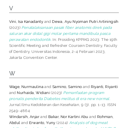
V
Vini, Isa Kanadanty
and
Dewa, Ayu Nyoman Putri Artiningsih
(2023)
Penatalaksanaan pasak fiber anatomis direk pada
saluran akar distal gigi molar pertama mandibula pasca
perawatan endodontik.
In: Prosiding KPPIKG 2023: The 19th
Scientific Meeting and Refresher Coursein Dentistry, Faculty
of Dentistry, Universitas Indonesia, 2-4 Februari 2023,
Jakarta Convention Center.
W
Wage, Nurmaulina
and
Samino, Samino
and
Riyanti, Riyanti
and
Nurhaida, Widiani
(2023)
Pemanfaatan program
pronalis penderita Diabetes melitus di era new normal.
Jurnal Ilmu Kedokteran dan Kesehatan, 9 (3). pp. 1-13. ISSN
2549-4864
Windarsih, Anjar
and
Bakar, Nor Kartini Abu
and
Rohman,
Abdul
and
Erwanto, Yuny
(2024)
Analysis of dog meat