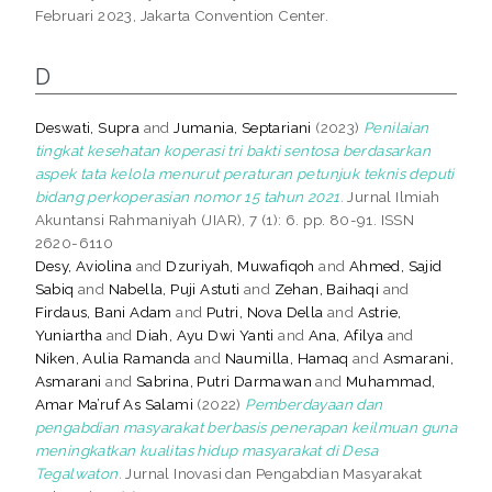
Februari 2023, Jakarta Convention Center.
D
Deswati, Supra
and
Jumania, Septariani
(2023)
Penilaian
tingkat kesehatan koperasi tri bakti sentosa berdasarkan
aspek tata kelola menurut peraturan petunjuk teknis deputi
bidang perkoperasian nomor 15 tahun 2021.
Jurnal Ilmiah
Akuntansi Rahmaniyah (JIAR), 7 (1): 6. pp. 80-91. ISSN
2620-6110
Desy, Aviolina
and
Dzuriyah, Muwafiqoh
and
Ahmed, Sajid
Sabiq
and
Nabella, Puji Astuti
and
Zehan, Baihaqi
and
Firdaus, Bani Adam
and
Putri, Nova Della
and
Astrie,
Yuniartha
and
Diah, Ayu Dwi Yanti
and
Ana, Afilya
and
Niken, Aulia Ramanda
and
Naumilla, Hamaq
and
Asmarani,
Asmarani
and
Sabrina, Putri Darmawan
and
Muhammad,
Amar Ma’ruf As Salami
(2022)
Pemberdayaan dan
pengabdian masyarakat berbasis penerapan keilmuan guna
meningkatkan kualitas hidup masyarakat di Desa
Tegalwaton.
Jurnal Inovasi dan Pengabdian Masyarakat