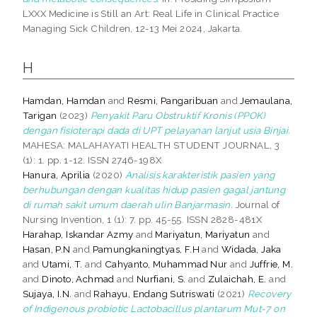
LXXX Medicine is Still an Art: Real Life in Clinical Practice
Managing Sick Children, 12-13 Mei 2024, Jakarta.
H
Hamdan, Hamdan
and
Resmi, Pangaribuan
and
Jemaulana,
Tarigan
(2023)
Penyakit Paru Obstruktif Kronis (PPOK)
dengan fisioterapi dada di UPT pelayanan lanjut usia Binjai.
MAHESA: MALAHAYATI HEALTH STUDENT JOURNAL, 3
(1): 1. pp. 1-12. ISSN 2746-198X
Hanura, Aprilia
(2020)
Analisis karakteristik pasien yang
berhubungan dengan kualitas hidup pasien gagal jantung
di rumah sakit umum daerah ulin Banjarmasin.
Journal of
Nursing Invention, 1 (1): 7. pp. 45-55. ISSN 2828-481X
Harahap, Iskandar Azmy
and
Mariyatun, Mariyatun
and
Hasan, P.N
and
Pamungkaningtyas, F.H
and
Widada, Jaka
and
Utami, T.
and
Cahyanto, Muhammad Nur
and
Juffrie, M.
and
Dinoto, Achmad
and
Nurfiani, S.
and
Zulaichah, E.
and
Sujaya, I.N.
and
Rahayu, Endang Sutriswati
(2021)
Recovery
of Indigenous probiotic Lactobacillus plantarum Mut-7 on