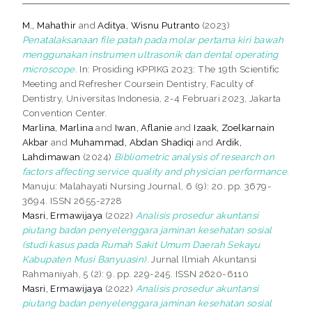
M., Mahathir
and
Aditya, Wisnu Putranto
(2023)
Penatalaksanaan file patah pada molar pertama kiri bawah
menggunakan instrumen ultrasonik dan dental operating
microscope.
In: Prosiding KPPIKG 2023: The 19th Scientific
Meeting and Refresher Coursein Dentistry, Faculty of
Dentistry, Universitas Indonesia, 2-4 Februari 2023, Jakarta
Convention Center.
Marlina, Marlina
and
Iwan, Aflanie
and
Izaak, Zoelkarnain
Akbar
and
Muhammad, Abdan Shadiqi
and
Ardik,
Lahdimawan
(2024)
Bibliometric analysis of research on
factors affecting service quality and physician performance.
Manuju: Malahayati Nursing Journal, 6 (9): 20. pp. 3679-
3694. ISSN 2655-2728
Masri, Ermawijaya
(2022)
Analisis prosedur akuntansi
piutang badan penyelenggara jaminan kesehatan sosial
(studi kasus pada Rumah Sakit Umum Daerah Sekayu
Kabupaten Musi Banyuasin).
Jurnal Ilmiah Akuntansi
Rahmaniyah, 5 (2): 9. pp. 229-245. ISSN 2620-6110
Masri, Ermawijaya
(2022)
Analisis prosedur akuntansi
piutang badan penyelenggara jaminan kesehatan sosial