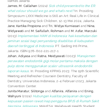
Raffles Jakarta.
James, M. Callahan
(2024)
Sick child presented to the ER:
what colour should we go and what’s next?
In: Prosiding
Simposium LXXX Medicine is Still an Art: Real Life in Clinical
Practice Managing Sick Children, 12-13 Mei 2024, Jakarta.
Jane, Kartika Propiona
and
Tri, Widya Kurniasari
and
Nina,
Widyawati
and
M. Saifullah, Rohman
and
M. Asfar, Marzuki
(2013)
Implementasi HAM di Indonesia: hak kesehatan dan
jaminan sosial bagi penyandang disabilitas di kabupaten
daerah tertinggal di Indonesia.
PT. Gading Inti Prima,
Jakarta. ISBN 978-602-221-217-1
Johan, Adiyasa
and
Ratna, Meidyawati
(0023)
Manajemen
perawatan endodontik gigi molar pertama maksila dengan
pulp stone menggunakan scaler ultrasonik endodontik:
laporan kasus.
In: Prosiding KPPIKG 2023: The 19th Scientific
Meeting and Refresher Coursein Dentistry, Faculty of
Dentistry, Universitas Indonesia, 2-4 Februari 2023, Jakarta
Convention Center.
Junita Maratur, Silitonga
and
Alfanira, Alfanira
and
Ening,
Wahyuni
(2024)
Hubungan kualitas pelayanan dengan
kepuasan pasien rawat inap pengguna BPJS di Rumah Sakit
Hermina Jatinegara.
MAHESA: Malahayati Health Student