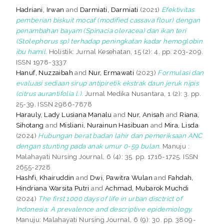
Hadriani, Irwan
and
Darmiati, Darmiati
(2021)
Efektivitas
pemberian biskuit mocaf (modified cassava flour) dengan
penambahan bayam (Spinacia oleracea) dan ikan teri
(Stolephorus sp) terhadap peningkatan kadar hemoglobin
ibu hamil.
Holistik: Jurnal Kesehatan, 15 (2): 4. pp. 203-209.
ISSN 1978-3337
Hanuf, Nuzzaibah
and
Nur, Ermawati
(2023)
Formulasi dan
evaluasi sediaan sirup antipiretik ekstrak daun jeruk nipis
(citrus aurantifolia l.).
Jurnal Medika Nusantara, 1 (2): 3. pp.
25-39. ISSN 2986-7878
Harauly, Lady Lusiana Manalu
and
Nur, Anisah
and
Riana,
Sihotang
and
Misliani, Nurainun Hasibuan
and
Mira, Lisda
(2024)
Hubungan berat badan lahir dan pemeriksaan ANC
dengan stunting pada anak umur 0-59 bulan.
Manuju :
Malahayati Nursing Journal, 6 (4): 35. pp. 1716-1725. ISSN
2655-2728
Hashfi, Khairuddin
and
Dwi, Pawitra Wulan
and
Fahdah,
Hindriana Warsita Putri
and
Achmad, Mubarok Muchdi
(2024)
The first 1000 days of life in urban disctrict of
Indonesia: A prevalence and descriptive epidemiology.
Manuju: Malahayati Nursing Journal, 6 (9): 30. pp. 3809-