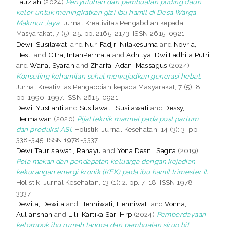
Fauziah
(2024)
Penyuluhan dan pembuatan puding daun
kelor untuk meningkatkan gizi ibu hamil di Desa Warga
Makmur Jaya.
Jurnal Kreativitas Pengabdian kepada
Masyarakat, 7 (5): 25. pp. 2165-2173. ISSN 2615-0921
Dewi, Susilawati
and
Nur, Fadjri Nilakesuma
and
Novria,
Hesti
and
Citra, IntanPermata
and
Adhitya, Dwi Fadhila Putri
and
Wana, Syarah
and
Zharfa, Adani Massagus
(2024)
Konseling kehamilan sehat mewujudkan generasi hebat.
Jurnal Kreativitas Pengabdian kepada Masyarakat, 7 (5): 8.
pp. 1990-1997. ISSN 2615-0921
Dewi, Yustianti
and
Susilawati, Susilawati
and
Dessy,
Hermawan
(2020)
Pijat teknik marmet pada post partum
dan produksi ASI.
Holistik: Jurnal Kesehatan, 14 (3): 3. pp.
338-345. ISSN 1978-3337
Dewi Taurisiawati, Rahayu
and
Yona Desni, Sagita
(2019)
Pola makan dan pendapatan keluarga dengan kejadian
kekurangan energi kronik (KEK) pada ibu hamil trimester II.
Holistik: Jurnal Kesehatan, 13 (1): 2. pp. 7-18. ISSN 1978-
3337
Dewita, Dewita
and
Henniwati, Henniwati
and
Vonna,
Aulianshah
and
Lili, Kartika Sari Hrp
(2024)
Pemberdayaan
kelompok ibu rumah tangga dan pembuatan sirup bit