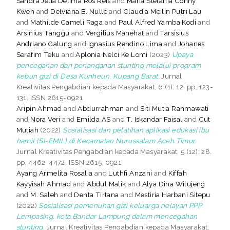
Sandra Jelia Delima Ros Reis
and
Maria Stefania Conny
Kwen
and
Delviana B. Nulle
and
Claudia Meilin Putri Lau
and
Mathilde Cameli Raga
and
Paul Alfred Yamba Kodi
and
Arsinius Tanggu
and
Vergilius Manehat
and
Tarsisius
Andriano Galung
and
Ignasius Rendino Lima
and
Johanes
Serafim Teku
and
Aplonia Nelci Ke Lomi
(2023)
Upaya
pencegahan dan penanganan stunting melalui program
kebun gizi di Desa Kunheun, Kupang Barat.
Jurnal
Kreativitas Pengabdian kepada Masyarakat, 6 (1): 12. pp. 123-
131. ISSN 2615-0921
Aripin Ahmad
and
Abdurrahman
and
Siti Mutia Rahmawati
and
Nora Veri
and
Emilda AS
and
T. Iskandar Faisal
and
Cut
Mutiah
(2022)
Sosialisasi dan pelatihan aplikasi edukasi ibu
hamil (SI-EMIL) di Kecamatan Nurussalam Aceh Timur.
Jurnal Kreativitas Pengabdian kepada Masyarakat, 5 (12): 28.
pp. 4462-4472. ISSN 2615-0921
Ayang Armelita Rosalia
and
Luthfi Anzani
and
Kiffah
Kayyisah Ahmad
and
Abdul Malik
and
Alya Dina Wilujeng
and
M. Saleh
and
Denta Tirtana
and
Mestiria Harbani Sitepu
(2022)
Sosialisasi pemenuhan gizi keluarga nelayan PPP
Lempasing, kota Bandar Lampung dalam mencegahan
stunting.
Jurnal Kreativitas Pengabdian kepada Masyarakat,