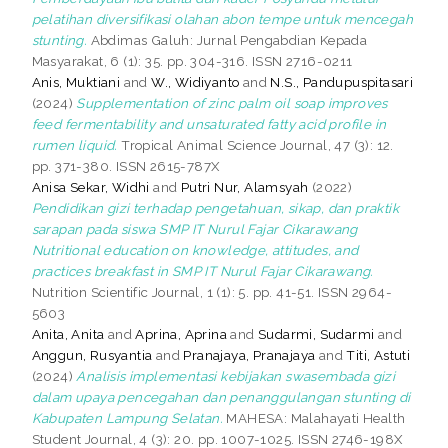
pelatihan diversifikasi olahan abon tempe untuk mencegah
stunting.
Abdimas Galuh: Jurnal Pengabdian Kepada
Masyarakat, 6 (1): 35. pp. 304-316. ISSN 2716-0211
Anis, Muktiani
and
W., Widiyanto
and
N.S., Pandupuspitasari
(2024)
Supplementation of zinc palm oil soap improves
feed fermentability and unsaturated fatty acid profile in
rumen liquid.
Tropical Animal Science Journal, 47 (3): 12.
pp. 371-380. ISSN 2615-787X
Anisa Sekar, Widhi
and
Putri Nur, Alamsyah
(2022)
Pendidikan gizi terhadap pengetahuan, sikap, dan praktik
sarapan pada siswa SMP IT Nurul Fajar Cikarawang
Nutritional education on knowledge, attitudes, and
practices breakfast in SMP IT Nurul Fajar Cikarawang.
Nutrition Scientific Journal, 1 (1): 5. pp. 41-51. ISSN 2964-
5603
Anita, Anita
and
Aprina, Aprina
and
Sudarmi, Sudarmi
and
Anggun, Rusyantia
and
Pranajaya, Pranajaya
and
Titi, Astuti
(2024)
Analisis implementasi kebijakan swasembada gizi
dalam upaya pencegahan dan penanggulangan stunting di
Kabupaten Lampung Selatan.
MAHESA: Malahayati Health
Student Journal, 4 (3): 20. pp. 1007-1025. ISSN 2746-198X