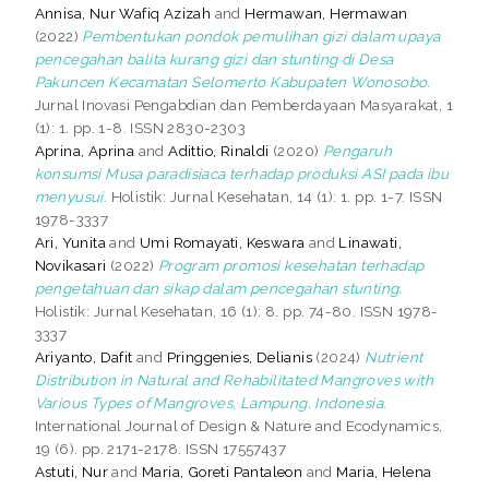
Annisa, Nur Wafiq Azizah
and
Hermawan, Hermawan
(2022)
Pembentukan pondok pemulihan gizi dalam upaya
pencegahan balita kurang gizi dan stunting di Desa
Pakuncen Kecamatan Selomerto Kabupaten Wonosobo.
Jurnal Inovasi Pengabdian dan Pemberdayaan Masyarakat, 1
(1): 1. pp. 1-8. ISSN 2830-2303
Aprina, Aprina
and
Adittio, Rinaldi
(2020)
Pengaruh
konsumsi Musa paradisiaca terhadap produksi ASI pada ibu
menyusui.
Holistik: Jurnal Kesehatan, 14 (1): 1. pp. 1-7. ISSN
1978-3337
Ari, Yunita
and
Umi Romayati, Keswara
and
Linawati,
Novikasari
(2022)
Program promosi kesehatan terhadap
pengetahuan dan sikap dalam pencegahan stunting.
Holistik: Jurnal Kesehatan, 16 (1): 8. pp. 74-80. ISSN 1978-
3337
Ariyanto, Dafit
and
Pringgenies, Delianis
(2024)
Nutrient
Distribution in Natural and Rehabilitated Mangroves with
Various Types of Mangroves, Lampung, Indonesia.
International Journal of Design & Nature and Ecodynamics,
19 (6). pp. 2171-2178. ISSN 17557437
Astuti, Nur
and
Maria, Goreti Pantaleon
and
Maria, Helena