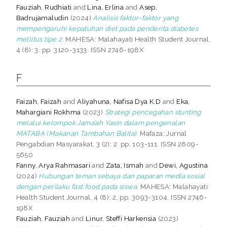
Fauziah, Rudhiati
and
Lina, Erlina
and
Asep,
Badrujamaludin
(2024)
Analisis faktor-faktor yang
mempengaruhi kepatuhan diet pada penderita diabetes
mellitus tipe 2.
MAHESA: Malahayati Health Student Journal,
4 (8): 3. pp. 3120-3133. ISSN 2746-198X
F
Faizah, Faizah
and
Aliyahuna, Nafisa Dya K.D
and
Eka,
Mahargiani Rokhma
(2023)
Strategi pencegahan stunting
melalui kelompok Jama’ah Yasin dalam pengenalan
MATABA (Makanan Tambahan Balita).
Mafaza: Jurnal
Pengabdian Masyarakat, 3 (2): 2. pp. 103-111. ISSN 2809-
5650
Fanny, Arya Rahmasari
and
Zata, Ismah
and
Dewi, Agustina
(2024)
Hubungan teman sebaya dan paparan media sosial
dengan perilaku fast food pada siswa.
MAHESA: Malahayati
Health Student Journal, 4 (8): 2. pp. 3093-3104. ISSN 2746-
198X
Fauziah, Fauziah
and
Linur, Steffi Harkensia
(2023)