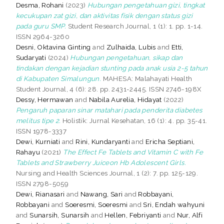
Desma, Rohani
(2023)
Hubungan pengetahuan gizi, tingkat
kecukupan zat gizi, dan aktivitas fisik dengan status gizi
pada guru SMP.
Student Research Journal, 1 (1): 1. pp. 1-14.
ISSN 2964-3260
Desni, Oktavina Ginting
and
Zulhaida, Lubis
and
Etti,
Sudaryati
(2024)
Hubungan pengetahuan, sikap dan
tindakan dengan kejadian stunting pada anak usia 2-5 tahun
di Kabupaten Simalungun.
MAHESA: Malahayati Health
Student Journal, 4 (6): 28. pp. 2431-2445. ISSN 2746-198X
Dessy, Hermawan
and
Nabila Aurelia, Hidayat
(2022)
Pengaruh paparan sinar matahari pada penderita diabetes
melitus tipe 2.
Holistik: Jurnal Kesehatan, 16 (1): 4. pp. 35-41.
ISSN 1978-3337
Dewi, Kurniati
and
Rini, Kundaryanti
and
Ericha Septiani,
Rahayu
(2021)
The Effect Fe Tablets and Vitamin C with Fe
Tablets and Strawberry Juiceon Hb Adolescent Girls.
Nursing and Health Sciences Journal, 1 (2): 7. pp. 125-129.
ISSN 2798-5059
Dewi, Rianasari
and
Nawang, Sari
and
Robbayani,
Robbayani
and
Soeresmi, Soeresmi
and
Sri, Endah wahyuni
and
Sunarsih, Sunarsih
and
Hellen, Febriyanti
and
Nur, Alfi