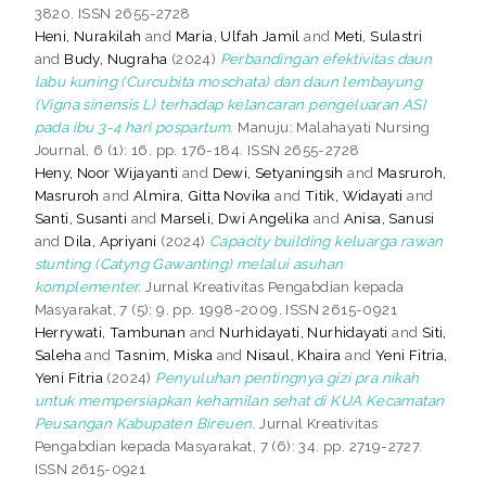
3820. ISSN 2655-2728
Heni, Nurakilah
and
Maria, Ulfah Jamil
and
Meti, Sulastri
and
Budy, Nugraha
(2024)
Perbandingan efektivitas daun
labu kuning (Curcubita moschata) dan daun lembayung
(Vigna sinensis L) terhadap kelancaran pengeluaran ASI
pada ibu 3-4 hari pospartum.
Manuju: Malahayati Nursing
Journal, 6 (1): 16. pp. 176-184. ISSN 2655-2728
Heny, Noor Wijayanti
and
Dewi, Setyaningsih
and
Masruroh,
Masruroh
and
Almira, Gitta Novika
and
Titik, Widayati
and
Santi, Susanti
and
Marseli, Dwi Angelika
and
Anisa, Sanusi
and
Dila, Apriyani
(2024)
Capacity building keluarga rawan
stunting (Catyng Gawanting) melalui asuhan
komplementer.
Jurnal Kreativitas Pengabdian kepada
Masyarakat, 7 (5): 9. pp. 1998-2009. ISSN 2615-0921
Herrywati, Tambunan
and
Nurhidayati, Nurhidayati
and
Siti,
Saleha
and
Tasnim, Miska
and
Nisaul, Khaira
and
Yeni Fitria,
Yeni Fitria
(2024)
Penyuluhan pentingnya gizi pra nikah
untuk mempersiapkan kehamilan sehat di KUA Kecamatan
Peusangan Kabupaten Bireuen.
Jurnal Kreativitas
Pengabdian kepada Masyarakat, 7 (6): 34. pp. 2719-2727.
ISSN 2615-0921