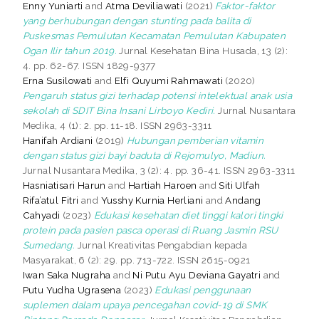
Enny Yuniarti
and
Atma Deviliawati
(2021)
Faktor-faktor
yang berhubungan dengan stunting pada balita di
Puskesmas Pemulutan Kecamatan Pemulutan Kabupaten
Ogan Ilir tahun 2019.
Jurnal Kesehatan Bina Husada, 13 (2):
4. pp. 62-67. ISSN 1829-9377
Erna Susilowati
and
Elfi Quyumi Rahmawati
(2020)
Pengaruh status gizi terhadap potensi intelektual anak usia
sekolah di SDIT Bina Insani Lirboyo Kediri.
Jurnal Nusantara
Medika, 4 (1): 2. pp. 11-18. ISSN 2963-3311
Hanifah Ardiani
(2019)
Hubungan pemberian vitamin
dengan status gizi bayi baduta di Rejomulyo, Madiun.
Jurnal Nusantara Medika, 3 (2): 4. pp. 36-41. ISSN 2963-3311
Hasniatisari Harun
and
Hartiah Haroen
and
Siti Ulfah
Rifa’atul Fitri
and
Yusshy Kurnia Herliani
and
Andang
Cahyadi
(2023)
Edukasi kesehatan diet tinggi kalori tingki
protein pada pasien pasca operasi di Ruang Jasmin RSU
Sumedang.
Jurnal Kreativitas Pengabdian kepada
Masyarakat, 6 (2): 29. pp. 713-722. ISSN 2615-0921
Iwan Saka Nugraha
and
Ni Putu Ayu Deviana Gayatri
and
Putu Yudha Ugrasena
(2023)
Edukasi penggunaan
suplemen dalam upaya pencegahan covid-19 di SMK