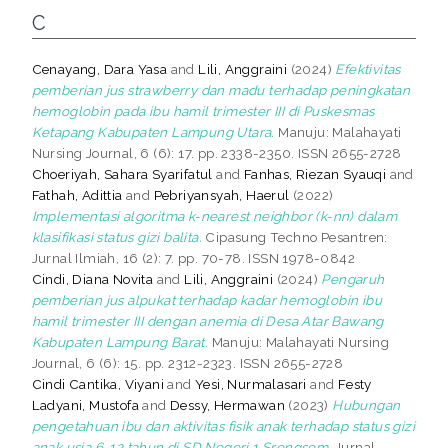
C
Cenayang, Dara Yasa
and
Lili, Anggraini
(2024)
Efektivitas
pemberian jus strawberry dan madu terhadap peningkatan
hemoglobin pada ibu hamil trimester III di Puskesmas
Ketapang Kabupaten Lampung Utara.
Manuju: Malahayati
Nursing Journal, 6 (6): 17. pp. 2338-2350. ISSN 2655-2728
Choeriyah, Sahara Syarifatul
and
Fanhas, Riezan Syauqi
and
Fathah, Adittia
and
Pebriyansyah, Haerul
(2022)
Implementasi algoritma k-nearest neighbor (k-nn) dalam
klasifikasi status gizi balita.
Cipasung Techno Pesantren:
Jurnal Ilmiah, 16 (2): 7. pp. 70-78. ISSN 1978-0842
Cindi, Diana Novita
and
Lili, Anggraini
(2024)
Pengaruh
pemberian jus alpukat terhadap kadar hemoglobin ibu
hamil trimester III dengan anemia di Desa Atar Bawang
Kabupaten Lampung Barat.
Manuju: Malahayati Nursing
Journal, 6 (6): 15. pp. 2312-2323. ISSN 2655-2728
Cindi Cantika, Viyani
and
Yesi, Nurmalasari
and
Festy
Ladyani, Mustofa
and
Dessy, Hermawan
(2023)
Hubungan
pengetahuan ibu dan aktivitas fisik anak terhadap status gizi
anak usia 6-12 tahun di SD Negeri 1 Srengsem.
Jurnal