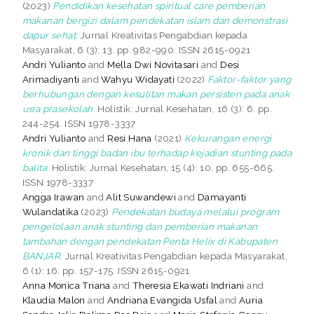
(2023)
Pendidikan kesehatan spiritual care pemberian
makanan bergizi dalam pendekatan islam dan demonstrasi
dapur sehat.
Jurnal Kreativitas Pengabdian kepada
Masyarakat, 6 (3): 13. pp. 982-990. ISSN 2615-0921
Andri Yulianto
and
Mella Dwi Novitasari
and
Desi
Arimadiyanti
and
Wahyu Widayati
(2022)
Faktor-faktor yang
berhubungan dengan kesulitan makan persisten pada anak
usia prasekolah.
Holistik: Jurnal Kesehatan, 16 (3): 6. pp.
244-254. ISSN 1978-3337
Andri Yulianto
and
Resi Hana
(2021)
Kekurangan energi
kronik dan tinggi badan ibu terhadap kejadian stunting pada
balita.
Holistik: Jurnal Kesehatan, 15 (4): 10. pp. 655-665.
ISSN 1978-3337
Angga Irawan
and
Alit Suwandewi
and
Damayanti
Wulandatika
(2023)
Pendekatan budaya melalui program
pengelolaan anak stunting dan pemberian makanan
tambahan dengan pendekatan Penta Helix di Kabupaten
BANJAR.
Jurnal Kreativitas Pengabdian kepada Masyarakat,
6 (1): 16. pp. 157-175. ISSN 2615-0921
Anna Monica Triana
and
Theresia Ekawati Indriani
and
Klaudia Malon
and
Andriana Evangida Usfal
and
Auria