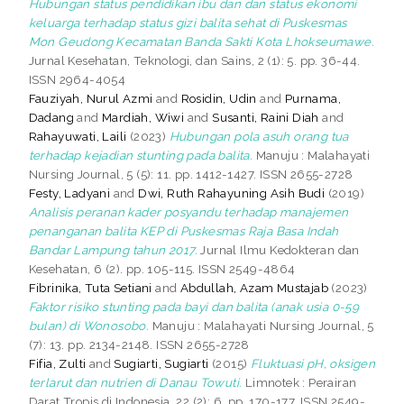
Hubungan status pendidikan ibu dan dan status ekonomi
keluarga terhadap status gizi balita sehat di Puskesmas
Mon Geudong Kecamatan Banda Sakti Kota Lhokseumawe.
Jurnal Kesehatan, Teknologi, dan Sains, 2 (1): 5. pp. 36-44.
ISSN 2964-4054
Fauziyah, Nurul Azmi
and
Rosidin, Udin
and
Purnama,
Dadang
and
Mardiah, Wiwi
and
Susanti, Raini Diah
and
Rahayuwati, Laili
(2023)
Hubungan pola asuh orang tua
terhadap kejadian stunting pada balita.
Manuju : Malahayati
Nursing Journal, 5 (5): 11. pp. 1412-1427. ISSN 2655-2728
Festy, Ladyani
and
Dwi, Ruth Rahayuning Asih Budi
(2019)
Analisis peranan kader posyandu terhadap manajemen
penanganan balita KEP di Puskesmas Raja Basa Indah
Bandar Lampung tahun 2017.
Jurnal Ilmu Kedokteran dan
Kesehatan, 6 (2). pp. 105-115. ISSN 2549-4864
Fibrinika, Tuta Setiani
and
Abdullah, Azam Mustajab
(2023)
Faktor risiko stunting pada bayi dan balita (anak usia 0-59
bulan) di Wonosobo.
Manuju : Malahayati Nursing Journal, 5
(7): 13. pp. 2134-2148. ISSN 2655-2728
Fifia, Zulti
and
Sugiarti, Sugiarti
(2015)
Fluktuasi pH, oksigen
terlarut dan nutrien di Danau Towuti.
Limnotek : Perairan
Darat Tropis di Indonesia, 22 (2): 6. pp. 170-177. ISSN 2549-