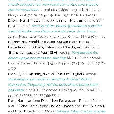
merah sebagai minuman kesehatan untuk pencegahan
anemia kehamilan.
Jurnal Kreativitas Pengabdian kepada
Masyarakat, 7 (10): 37. pp. 4626-4636. ISSN 2615-0921
Dhewi, Nurahmawati
and
Mulazimah, Mulazimah
and
Yani,
Ikawati
(2021)
Analisis faktor anemia gravidarum pada ibu
hamil di Puskesmas Balowerti Kota Kediri Jawa Timur.
Jurnal Nusantara Medika, 5 (1): 9. pp. 63-71. ISSN 2963-3311
Dhinny, Novryanthi
and
Asep, Suryadin
and
Ernawati,
Hamidah
and
Lutiyah, Lutiyah
and
Shinta, Arini Ayu
and
Shovi, Nur Aziz
and
Putri, Shyfa
(2024)
Pengalaman ibu
dalam upaya pengentasan stunting.
MAHESA: Malahayati
Health Student Journal, 4 (9): 42. pp. 4177-4186. ISSN 2746-
198X
Diah, Ayuk Anjarningsih
and
Titin, Eka Sugiatini
(2024)
Konvergensi pencegahan stunting di Desa Cibogo
Kabupaten Tangerang melalui optimalisasi peran kader
posyandu.
Manuju : Malahayati Nursing Journal, 6 (5): 24.
pp. 2012-2023. ISSN 2655-2728
Diah, Nurhayati
and
Dida, Hera Rahayu
and
Rohani, Rohani
and
Yuliana, Jahinus
and
Novida, Novida
and
Novi, Sugiharti
and
Lisa, Trina Arlym
(2024)
“Cemara Jukaju” cegah anemia