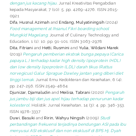
dengan jus kacang hijau.
Jurnal Kreativitas Pengabdian
kepada Masyarakat, 7 (10): 5. pp. 4269-4276. ISSN 2615-
0921
Difa, Husnul Azimah
and
Endang, Mulyatiningsih
(2024)
Food management at Ihsanul Fikri boarding school
Mungkid Magelang.
Journal of Culinary Technology and
Education, 1 (1): 10. pp. 91-101. ISSN 3063-2978
Dita, Fitriani
and
Hetti, Rusmini
and
Yulia, Wildani Marek
(2019)
Pengaruh pemberian ekstrak bunga pepaya (Carica
papaya L.) terhadap kadar high density lipoprotein (HDL)
dan low density lipoprotein (LDL) darah tikus (Rattus
norvegicus) Galur Sprague Dawley jantan yang diberi diet
tinggi lemak.
Jurnal Ilmu Kedokteran dan Kesehatan, 6 (4).
pp. 247-256. ISSN 2549-4864
Djunizar, Djamaludin
and
Meilisa, Tabrani
(2020)
Pengaruh
jus jambu biji dan jus apel hijau terhadap penurunan kadar
kolesterol.
Holistik: Jurnal Kesehatan, 14 (3): 4. pp. 346-353.
ISSN 1978-3337
Duwi, Basuki
and
Ririn, Wahyu Ningsih
(2009)
Studi
perbandingan frekuensi terjadinya bendungan ASI pada ibu
menyusui ASI eksklusif dan non eksklusif di BPS Hj. Dyah