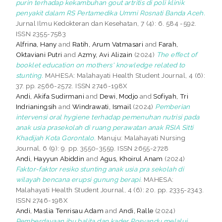
purin terhadap kekambuhan gout artritis di poli klinik
penyakit dalam RS Pertamedika Ummi Rosnati Banda Aceh.
Jurnal Ilmu Kedokteran dan Kesehatan, 7 (4): 6. 584 -592.
ISSN 2355-7583
Alfrina, Hany
and
Ratih, Arum Vatmasari
and
Farah,
Oktaviani Putri
and
Azmy, Avi Alizain
(2024)
The effect of
booklet education on mothers' knowledge related to
stunting.
MAHESA: Malahayati Health Student Journal, 4 (6):
37. pp. 2566-2572. ISSN 2746-198X
Andi, Akifa Sudirmani
and
Dewi, Modjo
and
Sofiyah, Tri
Indrianingsih
and
Windrawati, Ismail
(2024)
Pemberian
intervensi oral hygiene terhadap pemenuhan nutrisi pada
anak usia prasekolah di ruang perawatan anak RSIA Sitti
Khadijah Kota Gorontalo.
Manuju: Malahayati Nursing
Journal, 6 (9): 9. pp. 3550-3559. ISSN 2655-2728
Andi, Hayyun Abiddin
and
Agus, Khoirul Anam
(2024)
Faktor-faktor resiko stunting anak usia pra sekolah di
wilayah bencana erupsi gunung berapi.
MAHESA:
Malahayati Health Student Journal, 4 (6): 20. pp. 2335-2343.
ISSN 2746-198X
Andi, Maslia Tenrisau Adam
and
Andi, Ralle
(2024)
Pemberdayaan ibu balita dan kader Posyandu melalui