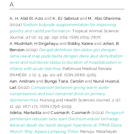
A
A., H. Abd El-Aziz
and
K., El-Sabrout
and
M., Abo Ghanima
(2024)
Sodium butyrate supplementation for improving
poultry and rabbit performance.
Tropical Animal Science
Journal, 47 (2): 15. pp. 252-264. ISSN 2615-787X
A. Mudrikah, H Dirgahayu
and
Robby, Kalew
and
Johan, B.
Bension
(2019)
Derajat dehidrasi dan status gizi dengan
lama rawat inap pada balita dengan diare akut dehydration
level and nutritional status to duration of hospitalization in
infants with acute diarrhea.
Pattimura Medical Review
(PAMERI), 1 (1): 5. pp. 40-48. ISSN 2686-5165
Aan, Andriani
and
Bunga Tiara, Carolin
and
Nurul Husnul,
Lail
(2022)
Comparison between giving warm water
compressions and sour tamarind drink on primary
dysmenorrhea.
Nursing and Health Sciences Journal, 2 (2):
12. pp. 167-173. ISSN 2798-5059
Adelia, Martadila
and
Cusmarih, Cusmarih
(2024)
Pengaruh
pemberian rebusan labu siam (Sechium edule) terhadap
tekanan darah ibu hamil dengan hipertensi di TPMB Diana
Munzir Way Jepara Lampung Timur.
Manuju: Malahayati