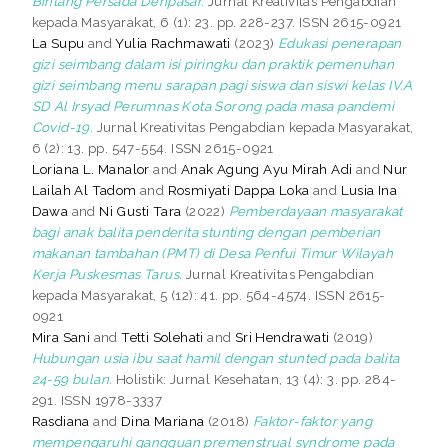
Bintang Persada Denpasar.
Jurnal Kreativitas Pengabdian
kepada Masyarakat, 6 (1): 23. pp. 228-237. ISSN 2615-0921
La Supu
and
Yulia Rachmawati
(2023)
Edukasi penerapan
gizi seimbang dalam isi piringku dan praktik pemenuhan
gizi seimbang menu sarapan pagi siswa dan siswi kelas IV.A
SD Al Irsyad Perumnas Kota Sorong pada masa pandemi
Covid-19.
Jurnal Kreativitas Pengabdian kepada Masyarakat,
6 (2): 13. pp. 547-554. ISSN 2615-0921
Loriana L. Manalor
and
Anak Agung Ayu Mirah Adi
and
Nur
Lailah Al Tadom
and
Rosmiyati Dappa Loka
and
Lusia Ina
Dawa
and
Ni Gusti Tara
(2022)
Pemberdayaan masyarakat
bagi anak balita penderita stunting dengan pemberian
makanan tambahan (PMT) di Desa Penfui Timur Wilayah
Kerja Puskesmas Tarus.
Jurnal Kreativitas Pengabdian
kepada Masyarakat, 5 (12): 41. pp. 564-4574. ISSN 2615-
0921
Mira Sani
and
Tetti Solehati
and
Sri Hendrawati
(2019)
Hubungan usia ibu saat hamil dengan stunted pada balita
24-59 bulan.
Holistik: Jurnal Kesehatan, 13 (4): 3. pp. 284-
291. ISSN 1978-3337
Rasdiana
and
Dina Mariana
(2018)
Faktor-faktor yang
mempengaruhi gangguan premenstrual syndrome pada