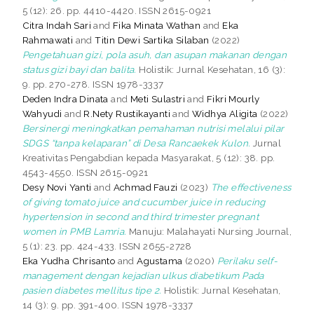
5 (12): 26. pp. 4410-4420. ISSN 2615-0921
Citra Indah Sari
and
Fika Minata Wathan
and
Eka
Rahmawati
and
Titin Dewi Sartika Silaban
(2022)
Pengetahuan gizi, pola asuh, dan asupan makanan dengan
status gizi bayi dan balita.
Holistik: Jurnal Kesehatan, 16 (3):
9. pp. 270-278. ISSN 1978-3337
Deden Indra Dinata
and
Meti Sulastri
and
Fikri Mourly
Wahyudi
and
R.Nety Rustikayanti
and
Widhya Aligita
(2022)
Bersinergi meningkatkan pemahaman nutrisi melalui pilar
SDGS “tanpa kelaparan” di Desa Rancaekek Kulon.
Jurnal
Kreativitas Pengabdian kepada Masyarakat, 5 (12): 38. pp.
4543-4550. ISSN 2615-0921
Desy Novi Yanti
and
Achmad Fauzi
(2023)
The effectiveness
of giving tomato juice and cucumber juice in reducing
hypertension in second and third trimester pregnant
women in PMB Lamria.
Manuju: Malahayati Nursing Journal,
5 (1): 23. pp. 424-433. ISSN 2655-2728
Eka Yudha Chrisanto
and
Agustama
(2020)
Perilaku self-
management dengan kejadian ulkus diabetikum Pada
pasien diabetes mellitus tipe 2.
Holistik: Jurnal Kesehatan,
14 (3): 9. pp. 391-400. ISSN 1978-3337