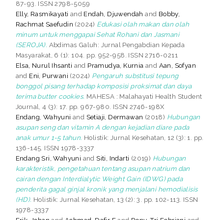
87-93. ISSN 2798-5059
Elly, Rasmikayati
and
Endah, Djuwendah
and
Bobby,
Rachmat Saefudin
(2024)
Edukasi olah makan dan olah
minum untuk menggapai Sehat Rohani dan Jasmani
(SEROJA).
Abdimas Galuh: Jurnal Pengabdian Kepada
Masyarakat, 6 (1): 104. pp. 952-958. ISSN 2716-0211
Elsa, Nurul Ihsanti
and
Pramudya, Kurnia
and
Aan, Sofyan
and
Eni, Purwani
(2024)
Pengaruh substitusi tepung
bonggol pisang terhadap komposisi proksimat dan daya
terima butter cookies.
MAHESA : Malahayati Health Student
Journal, 4 (3): 17. pp. 967-980. ISSN 2746-198X
Endang, Wahyuni
and
Setiaji, Dermawan
(2018)
Hubungan
asupan seng dan vitamin A dengan kejadian diare pada
anak umur 1-5 tahun.
Holistik: Jurnal Kesehatan, 12 (3): 1. pp.
136-145. ISSN 1978-3337
Endang Sri, Wahyuni
and
Siti, Indarti
(2019)
Hubungan
karakteristik, pengetahuan tentang asupan natrium dan
cairan dengan Interdialytic Weight Gain (IDWG) pada
penderita gagal ginjal kronik yang menjalani hemodialisis
(HD).
Holistik: Jurnal Kesehatan, 13 (2): 3. pp. 102-113. ISSN
1978-3337
Erik, Johan
and
Achmad, Dafir F
and
Reny, Tri Febriani
and