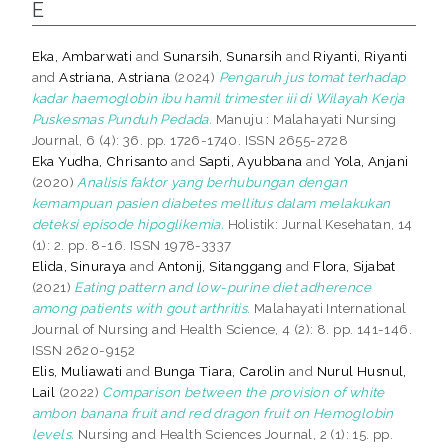
E
Eka, Ambarwati
and
Sunarsih, Sunarsih
and
Riyanti, Riyanti
and
Astriana, Astriana
(2024)
Pengaruh jus tomat terhadap
kadar haemoglobin ibu hamil trimester iii di Wilayah Kerja
Puskesmas Punduh Pedada.
Manuju : Malahayati Nursing
Journal, 6 (4): 36. pp. 1726-1740. ISSN 2655-2728
Eka Yudha, Chrisanto
and
Sapti, Ayubbana
and
Yola, Anjani
(2020)
Analisis faktor yang berhubungan dengan
kemampuan pasien diabetes mellitus dalam melakukan
deteksi episode hipoglikemia.
Holistik: Jurnal Kesehatan, 14
(1): 2. pp. 8-16. ISSN 1978-3337
Elida, Sinuraya
and
Antonij, Sitanggang
and
Flora, Sijabat
(2021)
Eating pattern and low-purine diet adherence
among patients with gout arthritis.
Malahayati International
Journal of Nursing and Health Science, 4 (2): 8. pp. 141-146.
ISSN 2620-9152
Elis, Muliawati
and
Bunga Tiara, Carolin
and
Nurul Husnul,
Lail
(2022)
Comparison between the provision of white
ambon banana fruit and red dragon fruit on Hemoglobin
levels.
Nursing and Health Sciences Journal, 2 (1): 15. pp.