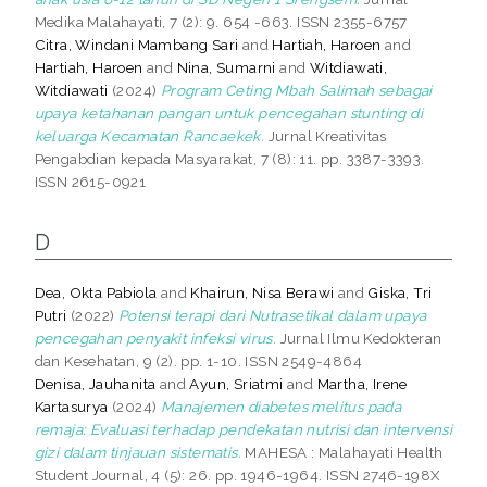
Medika Malahayati, 7 (2): 9. 654 -663. ISSN 2355-6757
Citra, Windani Mambang Sari
and
Hartiah, Haroen
and
Hartiah, Haroen
and
Nina, Sumarni
and
Witdiawati,
Witdiawati
(2024)
Program Ceting Mbah Salimah sebagai
upaya ketahanan pangan untuk pencegahan stunting di
keluarga Kecamatan Rancaekek.
Jurnal Kreativitas
Pengabdian kepada Masyarakat, 7 (8): 11. pp. 3387-3393.
ISSN 2615-0921
D
Dea, Okta Pabiola
and
Khairun, Nisa Berawi
and
Giska, Tri
Putri
(2022)
Potensi terapi dari Nutrasetikal dalam upaya
pencegahan penyakit infeksi virus.
Jurnal Ilmu Kedokteran
dan Kesehatan, 9 (2). pp. 1-10. ISSN 2549-4864
Denisa, Jauhanita
and
Ayun, Sriatmi
and
Martha, Irene
Kartasurya
(2024)
Manajemen diabetes melitus pada
remaja: Evaluasi terhadap pendekatan nutrisi dan intervensi
gizi dalam tinjauan sistematis.
MAHESA : Malahayati Health
Student Journal, 4 (5): 26. pp. 1946-1964. ISSN 2746-198X