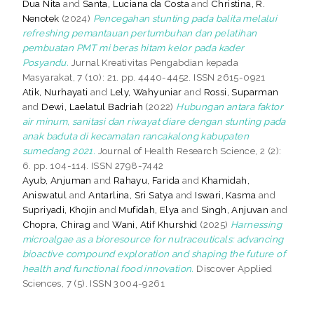
Dua Nita
and
Santa, Luciana da Costa
and
Christina, R.
Nenotek
(2024)
Pencegahan stunting pada balita melalui
refreshing pemantauan pertumbuhan dan pelatihan
pembuatan PMT mi beras hitam kelor pada kader
Posyandu.
Jurnal Kreativitas Pengabdian kepada
Masyarakat, 7 (10): 21. pp. 4440-4452. ISSN 2615-0921
Atik, Nurhayati
and
Lely, Wahyuniar
and
Rossi, Suparman
and
Dewi, Laelatul Badriah
(2022)
Hubungan antara faktor
air minum, sanitasi dan riwayat diare dengan stunting pada
anak baduta di kecamatan rancakalong kabupaten
sumedang 2021.
Journal of Health Research Science, 2 (2):
6. pp. 104-114. ISSN 2798-7442
Ayub, Anjuman
and
Rahayu, Farida
and
Khamidah,
Aniswatul
and
Antarlina, Sri Satya
and
Iswari, Kasma
and
Supriyadi, Khojin
and
Mufidah, Elya
and
Singh, Anjuvan
and
Chopra, Chirag
and
Wani, Atif Khurshid
(2025)
Harnessing
microalgae as a bioresource for nutraceuticals: advancing
bioactive compound exploration and shaping the future of
health and functional food innovation.
Discover Applied
Sciences, 7 (5). ISSN 3004-9261