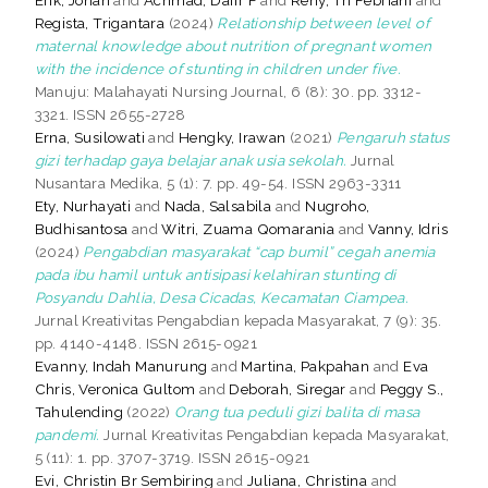
Regista, Trigantara
(2024)
Relationship between level of
maternal knowledge about nutrition of pregnant women
with the incidence of stunting in children under five.
Manuju: Malahayati Nursing Journal, 6 (8): 30. pp. 3312-
3321. ISSN 2655-2728
Erna, Susilowati
and
Hengky, Irawan
(2021)
Pengaruh status
gizi terhadap gaya belajar anak usia sekolah.
Jurnal
Nusantara Medika, 5 (1): 7. pp. 49-54. ISSN 2963-3311
Ety, Nurhayati
and
Nada, Salsabila
and
Nugroho,
Budhisantosa
and
Witri, Zuama Qomarania
and
Vanny, Idris
(2024)
Pengabdian masyarakat “cap bumil” cegah anemia
pada ibu hamil untuk antisipasi kelahiran stunting di
Posyandu Dahlia, Desa Cicadas, Kecamatan Ciampea.
Jurnal Kreativitas Pengabdian kepada Masyarakat, 7 (9): 35.
pp. 4140-4148. ISSN 2615-0921
Evanny, Indah Manurung
and
Martina, Pakpahan
and
Eva
Chris, Veronica Gultom
and
Deborah, Siregar
and
Peggy S.,
Tahulending
(2022)
Orang tua peduli gizi balita di masa
pandemi.
Jurnal Kreativitas Pengabdian kepada Masyarakat,
5 (11): 1. pp. 3707-3719. ISSN 2615-0921
Evi, Christin Br Sembiring
and
Juliana, Christina
and