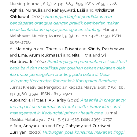
Nursing Journal, 6 (3): 2. pp. 883-895. ISSN 2655-2728
Aghnia, Nuraulia
and
Rahayuwati, Laili
and
Witdiawati,
Witdiawati
(2023)
Hubungan tingkat pendidikan dan
pendapatan orangtua dengan praktik pemberian makan
pada balita dalam upaya pencegahan stunting.
Manuju :
Malahayati Nursing Journal, 5 (5): 12. pp. 1428-1439. ISSN
2655-2728
Ai, Mardhiyah
and
Theresia, Eriyani
and
Windy, Rakhmawati
and
Ema, Arum Rukmasari
and
Nita, Fitria
and
Sri,
Hendrawati
(2024)
Pendampingan pemenuhan asi eksklusif
pada bayi dan modifikasi pengolahan bahan makanan oleh
ibu untuk pencegahan stunting pada balita di Desa
Jelegong Kecamatan Rancaekek Kabupaten Bandung.
Jurnal Kreativitas Pengabdian kepada Masyarakat, 7 (8): 28.
pp. 3586-3594. ISSN 2615-0921
Alexandria Firdaus, Al-Farisy
(2023)
Anaemia in pregnancy:
the impact on maternal and fetal health, innovation, and
management in Kedungjati primary health care.
Jurnal
Medika Malahayati, 7 (1): 5. 516 -525. ISSN 2355-6757
Alfina, Ansyarullah
and
Edy, Cahyady
and
Zurriyani,
Zurriyani
(2020)
Hubungan pola konsumsi makanan tinggi