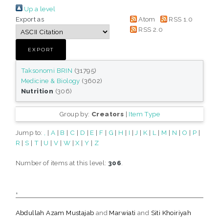
Up a level
Export as
Atom
RSS 1.0
RSS 2.0
Taksonomi BRIN
(31795)
Medicine & Biology
(3602)
Nutrition
(306)
Group by:
Creators
|
Item Type
Jump to:
,
|
A
|
B
|
C
|
D
|
E
|
F
|
G
|
H
|
I
|
J
|
K
|
L
|
M
|
N
|
O
|
P
|
R
|
S
|
T
|
U
|
V
|
W
|
X
|
Y
|
Z
Number of items at this level:
306
.
,
Abdullah Azam Mustajab
and
Marwiati
and
Siti Khoiriyah