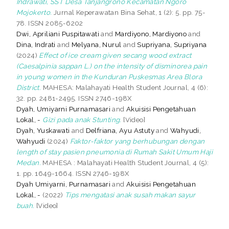
Indrawati, SST Desa Tanjangrono Kecamatan Ngoro
Mojokerto.
Jurnal Keperawatan Bina Sehat, 1 (2): 5. pp. 75-
78. ISSN 2085-6202
Dwi, Apriliani Puspitawati
and
Mardiyono, Mardiyono
and
Dina, Indrati
and
Melyana, Nurul
and
Supriyana, Supriyana
(2024)
Effect of ice cream given secang wood extract
(Caesalpinia sappan L.) on the intensity of disminorea pain
in young women in the Kunduran Puskesmas Area Blora
District.
MAHESA: Malahayati Health Student Journal, 4 (6):
32. pp. 2481-2495. ISSN 2746-198X
Dyah, Umiyarni Purnamasari
and
Akuisisi Pengetahuan
Lokal, -
Gizi pada anak Stunting.
[Video]
Dyah, Yuskawati
and
Delfriana, Ayu Astuty
and
Wahyudi,
Wahyudi
(2024)
Faktor-faktor yang berhubungan dengan
length of stay pasien pneumonia di Rumah Sakit Umum Haji
Medan.
MAHESA : Malahayati Health Student Journal, 4 (5):
1. pp. 1649-1664. ISSN 2746-198X
Dyah Umiyarni, Purnamasari
and
Akuisisi Pengetahuan
Lokal, -
(2022)
Tips mengatasi anak susah makan sayur
buah.
[Video]