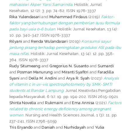
mahasiswi Akper Yarsi Samarinda.
Holistik: Jurnal
Kesehatan, 12 (2): 3. pp. 74-82. ISSN 1978-3337
Rika Yulendasari
and
Muhammad Firdaus
(2019)
Faktor-
faktor yang berhubungan dengan pemberian susu formula
pada bayi usia 0-6 bulan.
Holistik: Jurnal Kesehatan, 13 (4):
10. pp. 340-347. ISSN 1978-3337
Rilyani
and
Renda Wulandasari
(2019)
Konsumsi sayur
jantung pisang terhadap peningkatan produksi ASI pada ibu
masa nifas.
Holistik: Jurnal Kesehatan, 13 (4): 12. pp. 358-
364. ISSN 1978-3337
Rudy Situmeang
and
Gregorius N. Susanto
and
Sumardi
and
Posman Manurung
and
Miranti Syafitri
and
Faradilla
Syani
and
Della M. Andini
and
Arya R. Syah
(2023)
Analysis
of vitamin c in uv-vis spectrophotometry by SMK-SMTI
students at Bandar Lampung.
Jurnal Kreativitas Pengabdian
kepada Masyarakat, 6 (1): 19. pp. 194-202. ISSN 2615-0921
Shinta Novelia
and
Rukmaini
and
Ema Annisa
(2021)
Factors
related to chronic energy deficiency among pregnant
women.
Nursing and Health Sciences Journal, 1 (3): 11. pp.
237-241. ISSN 2798-5059
Tris Eryando
and
Daniah
and
Nurhidayah
and
Yulia