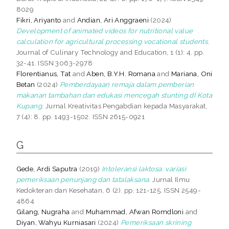
8029
Fikri, Ariyanto
and
Andian, Ari Anggraeni
(2024)
Development of animated videos for nutritional value
calculation for agricultural processing vocational students.
Journal of Culinary Technology and Education, 1 (1): 4. pp.
32-41. ISSN 3063-2978
Florentianus, Tat
and
Aben, B.Y.H. Romana
and
Mariana, Oni
Betan
(2024)
Pemberdayaan remaja dalam pemberian
makanan tambahan dan edukasi mencegah stunting dI Kota
Kupang.
Jurnal Kreativitas Pengabdian kepada Masyarakat,
7 (4): 8. pp. 1493-1502. ISSN 2615-0921
G
Gede, Ardi Saputra
(2019)
Intoleransi laktosa: variasi
pemeriksaan penunjang dan tatalaksana.
Jurnal Ilmu
Kedokteran dan Kesehatan, 6 (2). pp. 121-125. ISSN 2549-
4864
Gilang, Nugraha
and
Muhammad, Afwan Romdloni
and
Diyan, Wahyu Kurniasari
(2024)
Pemeriksaan skrining