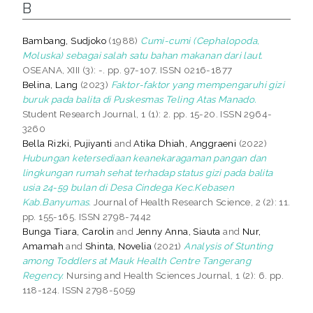
B
Bambang, Sudjoko
(1988)
Cumi-cumi (Cephalopoda,
Moluska) sebagai salah satu bahan makanan dari laut.
OSEANA, XIII (3): -. pp. 97-107. ISSN 0216-1877
Belina, Lang
(2023)
Faktor-faktor yang mempengaruhi gizi
buruk pada balita di Puskesmas Teling Atas Manado.
Student Research Journal, 1 (1): 2. pp. 15-20. ISSN 2964-
3260
Bella Rizki, Pujiyanti
and
Atika Dhiah, Anggraeni
(2022)
Hubungan ketersediaan keanekaragaman pangan dan
lingkungan rumah sehat terhadap status gizi pada balita
usia 24-59 bulan di Desa Cindega Kec.Kebasen
Kab.Banyumas.
Journal of Health Research Science, 2 (2): 11.
pp. 155-165. ISSN 2798-7442
Bunga Tiara, Carolin
and
Jenny Anna, Siauta
and
Nur,
Amamah
and
Shinta, Novelia
(2021)
Analysis of Stunting
among Toddlers at Mauk Health Centre Tangerang
Regency.
Nursing and Health Sciences Journal, 1 (2): 6. pp.
118-124. ISSN 2798-5059