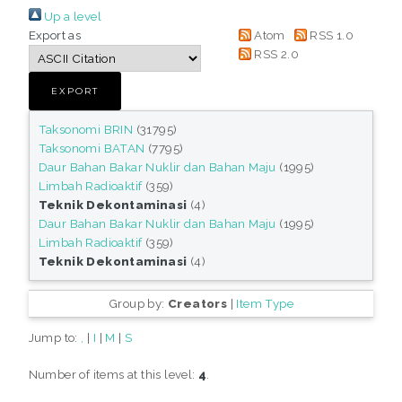
Up a level
Export as
Atom
RSS 1.0
RSS 2.0
Taksonomi BRIN
(31795)
Taksonomi BATAN
(7795)
Daur Bahan Bakar Nuklir dan Bahan Maju
(1995)
Limbah Radioaktif
(359)
Teknik Dekontaminasi
(4)
Daur Bahan Bakar Nuklir dan Bahan Maju
(1995)
Limbah Radioaktif
(359)
Teknik Dekontaminasi
(4)
Group by:
Creators
|
Item Type
Jump to:
,
|
I
|
M
|
S
Number of items at this level:
4
.