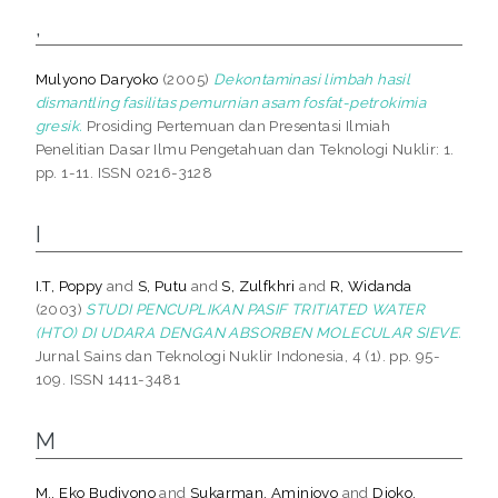
,
Mulyono Daryoko
(2005)
Dekontaminasi limbah hasil
dismantling fasilitas pemurnian asam fosfat-petrokimia
gresik.
Prosiding Pertemuan dan Presentasi Ilmiah
Penelitian Dasar Ilmu Pengetahuan dan Teknologi Nuklir: 1.
pp. 1-11. ISSN 0216-3128
I
I.T, Poppy
and
S, Putu
and
S, Zulfkhri
and
R, Widanda
(2003)
STUDI PENCUPLIKAN PASIF TRITIATED WATER
(HTO) DI UDARA DENGAN ABSORBEN MOLECULAR SIEVE.
Jurnal Sains dan Teknologi Nuklir Indonesia, 4 (1). pp. 95-
109. ISSN 1411-3481
M
M., Eko Budiyono
and
Sukarman, Aminjoyo
and
Djoko,