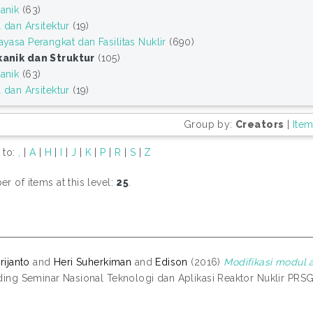
anik
(63)
l dan Arsitektur
(19)
yasa Perangkat dan Fasilitas Nuklir
(690)
anik dan Struktur
(105)
anik
(63)
l dan Arsitektur
(19)
Group by:
Creators
|
Ite
 to:
,
|
A
|
H
|
I
|
J
|
K
|
P
|
R
|
S
|
Z
r of items at this level:
25
.
rijanto
and
Heri Suherkiman
and
Edison
(2016)
Modifikasi modul 
ding Seminar Nasional Teknologi dan Aplikasi Reaktor Nuklir PR