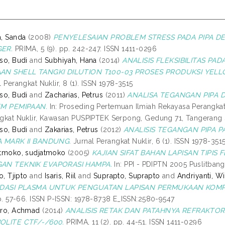
, Sanda
(2008)
PENYELESAIAN PROBLEM STRESS PADA PIPA D
ER.
PRIMA, 5 (9). pp. 242-247. ISSN 1411-0296
so, Budi
and
Subhiyah, Hana
(2014)
ANALISIS FLEKSIBILITAS P
AN SHELL TANGKI DILUTION T100-03 PROSES PRODUKSI YEL
l Perangkat Nuklir, 8 (1). ISSN 1978-3515
so, Budi
and
Zacharias, Petrus
(2011)
ANALISA TEGANGAN PIPA 
EM PEMIPAAN.
In: Proseding Pertemuan Ilmiah Rekayasa Perangkat
gkat Nuklir, Kawasan PUSPIPTEK Serpong, Gedung 71, Tangerang S
so, Budi
and
Zakarias, Petrus
(2012)
ANALISIS TEGANGAN PIPA 
A MARK II BANDUNG.
Jurnal Perangkat Nuklir, 6 (1). ISSN 1978-351
tmoko, sudjatmoko
(2005)
KAJIAN SIFAT BAHAN LAPISAN TIPIS 
AN TEKNIK EVAPORASI HAMPA.
In: PPI - PDIPTN 2005 Puslitbang
o, Tjipto
and
Isaris, Riil
and
Suprapto, Suprapto
and
Andriyanti, W
IDASI PLASMA UNTUK PENGUATAN LAPISAN PERMUKAAN KOM
pp. 57-66. ISSN P-ISSN: 1978-8738 E_ISSN:2580-9547
oro, Achmad
(2014)
ANALISIS RETAK DAN PATAHNYA REFRAKTOR
OLITE CTF/-/600.
PRIMA, 11 (2). pp. 44-51. ISSN 1411-0296