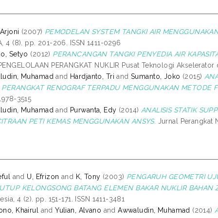
 Arjoni
(2007)
PEMODELAN SYSTEM TANGKI AIR MENGGUNAKAN T
, 4 (8). pp. 201-206. ISSN 1411-0296
o, Setyo
(2012)
PERANCANGAN TANGKI PENYEDIA AIR KAPASITAS
ENGELOLAAN PERANGKAT NUKLIR Pusat Teknologi Akselerator dan
ludin, Muhamad
and
Hardjanto, Tri
and
Sumanto, Joko
(2015)
ANA
 PERANGKAT RENOGRAF TERPADU MENGGUNAKAN METODE FI
1978-3515
ludin, Muhamad
and
Purwanta, Edy
(2014)
ANALISIS STATIK SU
ITRAAN PETI KEMAS MENGGUNAKAN ANSYS.
Jurnal Perangkat Nu
eful
and
U, Efrizon
and
K, Tony
(2003)
PENGARUH GEOMETRI UJ
TUTUP KELONGSONG BATANG ELEMEN BAKAR NUKLIR BAHAN Z
esia, 4 (2). pp. 151-171. ISSN 1411-3481
no, Khairul
and
Yulian, Alvano
and
Awwaludin, Muhamad
(2014)