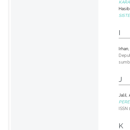
KARA
Hasib
SIST
I
Irhan
Deput
sumbe
J
Jalil,
PERE
ISSN 
K