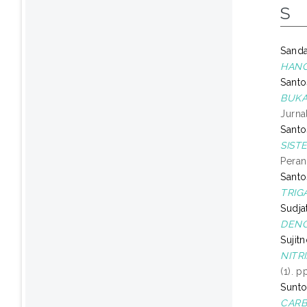
S
Sanda
HANG
Santo
BUKA
Jurna
Santo
SIST
Peran
Santo
TRIG
Sudja
DENG
Sujitn
NITR
(1). 
Sunt
CARB