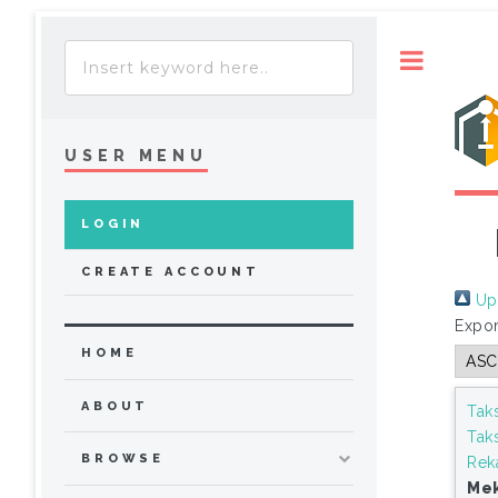
Toggle
USER MENU
LOGIN
CREATE ACCOUNT
Up 
Expor
HOME
ABOUT
Tak
Tak
BROWSE
Reka
Mek