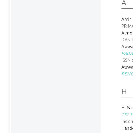
A
Amir,
PRIMA
Atmoj
DAN P
Awwa
PADA
ISSN 
Awwa
PENC
H
H, Sa
TIG 
Indon
Hando