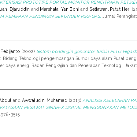
KTERISASI PROTOTIPE PORTAL MONITOR PENCITRAAN PETIKE
uan, Djaruddin
and
Marshala, Yan Boni
and
Setiawan, Putut Heri
(2
EM PEMIPAAN PENDINGIN SEKUNDER RSG-GAS.
Jurnal Perangkat 
, Febijanto
(2002)
Sistem pendingin generator turbin PLTU Higash
i Bidang Teknologi pengembangan Sumbr daya alam Pusat peng
r daya energi Badan Pengkajian dan Penerapan Teknologi, Jakart
 Abdul
and
Awwaludin, Muhamad
(2013)
ANALISIS KELELAHAN P
KAYASAAN PESAWAT SINAR-X DIGITAL MENGGUNAKAN METOD
1978-3515