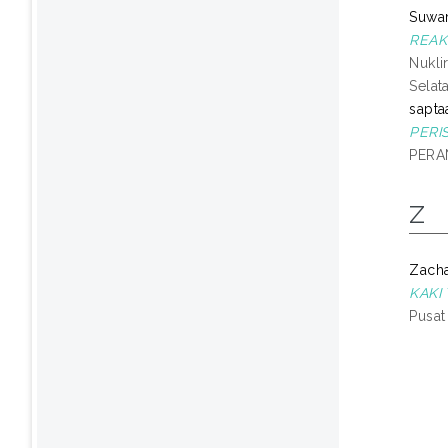
Suwa
REAK
Nukli
Selat
saptaa
PERI
PERAN
Z
Zacha
KAKI
Pusat