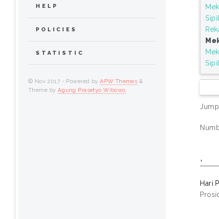
Mek
HELP
Sipi
Reka
POLICIES
Mek
Mek
STATISTIC
Sipi
© Nov 2017 - Powered by
APW Themes
&
Theme by
Agung Prasetyo Wibowo
.
Jump
Numbe
,
Hari P
Prosi