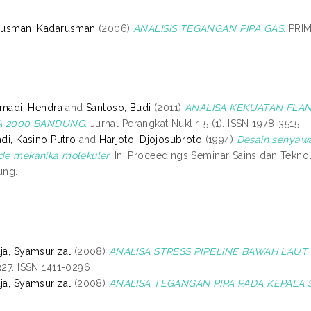
rusman, Kadarusman
(2006)
ANALISIS TEGANGAN PIPA GAS.
PRIMA
tmadi, Hendra
and
Santoso, Budi
(2011)
ANALISA KEKUATAN FLAN
A 2000 BANDUNG.
Jurnal Perangkat Nuklir, 5 (1). ISSN 1978-3515
di, Kasino Putro
and
Harjoto, Djojosubroto
(1994)
Desain senyaw
e mekanika molekuler.
In: Proceedings Seminar Sains dan Teknol
ung.
a, Syamsurizal
(2008)
ANALISA STRESS PIPELINE BAWAH LAUT
27. ISSN 1411-0296
a, Syamsurizal
(2008)
ANALISA TEGANGAN PIPA PADA KEPALA