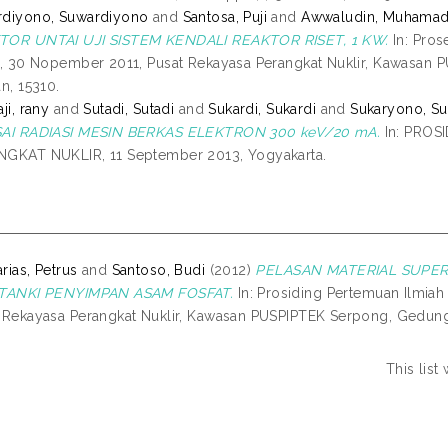
rdiyono, Suwardiyono
and
Santosa, Puji
and
Awwaludin, Muhama
TOR UNTAI UJI SISTEM KENDALI REAKTOR RISET, 1 KW.
In: Pros
r, 30 Nopember 2011, Pusat Rekayasa Perangkat Nuklir, Kawasan
an, 15310.
ji, rany
and
Sutadi, Sutadi
and
Sukardi, Sukardi
and
Sukaryono, S
SAI RADIASI MESIN BERKAS ELEKTRON 300 keV/20 mA.
In: PROS
GKAT NUKLIR, 11 September 2013, Yogyakarta.
rias, Petrus
and
Santoso, Budi
(2012)
PELASAN MATERIAL SUPER
 TANKI PENYIMPAN ASAM FOSFAT.
In: Prosiding Pertemuan Ilmiah
 Rekayasa Perangkat Nuklir, Kawasan PUSPIPTEK Serpong, Gedung 
This lis