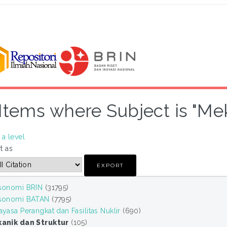
Items where Subject is "Me
a level
t as
sonomi BRIN
(31795)
sonomi BATAN
(7795)
yasa Perangkat dan Fasilitas Nuklir
(690)
anik dan Struktur
(105)