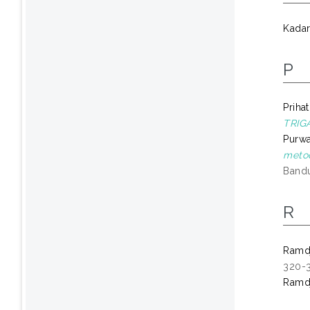
Kada
P
Priha
TRIG
Purwa
metod
Band
R
Ramdj
320-3
Ramdj