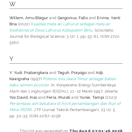
W
Willem, Amu Blegur
and
Gergonius, Fallo
and
Ervina, Yanti
Bria
(2022)
Kualitas mata air Lahurus sebagai mata air
tradisional di Desa Lahurus Kabupaten Belu.
Sciscitatio:
Journal for Biological Science, 3 (2): 1. pp. 53-61. ISSN 2721-
5180
Y
Y. Yudi, Prabangkara
and
Teguh, Prayogo
and
Adji,
Kawigraha
(1997)
Potensi tras Jawa Timur sebagai bahan
baku semen pozolan.
In: Konperensi Energi Sumberdaya
Alam dan Lingkungan (ESDAL), 11 -12 Maret 1997, Jakarta.
Yos David, Inso
and
Ferra, Murati
and
Yunie, Tampi
(2023)
Persentase ash batubara di front penambangan dan Run of
Mine (ROM).
JTP (Jurnal Teknik Pertambangan), 23 (1): 5.
pp. 30-35. ISSN 2087-1058
This list was generated on
Thu Aug 6 03:01:46 2026