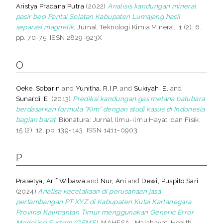
Aristya Pradana Putra
(2022)
Analisis kandungan mineral
pasir besi Pantai Selatan Kabupaten Lumajang hasil
separasi magnetik.
Jurnal Teknologi Kimia Mineral, 1 (2): 6.
pp. 70-75. ISSN 2829-923X
O
Oeke, Sobarin
and
Yunitha, R.I.P.
and
Sukiyah, E.
and
Sunardi, E.
(2013)
Prediksi kandungan gas metana batubara
berdasarkan formula “Kim” dengan studi kasus di Indonesia
bagian barat.
Bionatura: Jurnal Ilmu-ilmu Hayati dan Fisik,
15 (2): 12. pp. 139-143. ISSN 1411-0903
P
Prasetya, Arif Wibawa
and
Nur, Ani
and
Dewi, Puspito Sari
(2024)
Analisa kecelakaan di perusahaan jasa
pertambangan PT XYZ di Kabupaten Kutai Kartanegara
Provinsi Kalimantan Timur menggunakan Generic Error
Modeling System (GEMS).
MAHESA : Malahayati Health