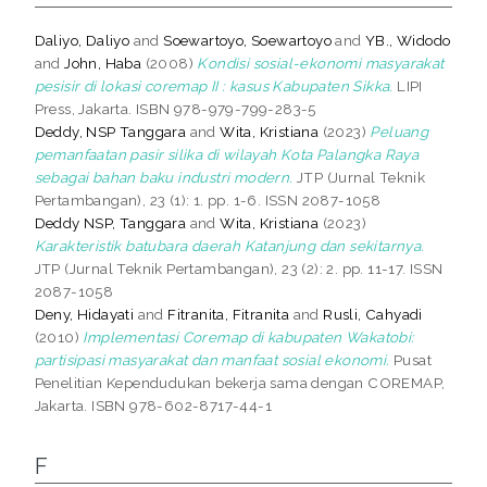
Daliyo, Daliyo
and
Soewartoyo, Soewartoyo
and
YB., Widodo
and
John, Haba
(2008)
Kondisi sosial-ekonomi masyarakat
pesisir di lokasi coremap II : kasus Kabupaten Sikka.
LIPI
Press, Jakarta. ISBN 978-979-799-283-5
Deddy, NSP Tanggara
and
Wita, Kristiana
(2023)
Peluang
pemanfaatan pasir silika di wilayah Kota Palangka Raya
sebagai bahan baku industri modern.
JTP (Jurnal Teknik
Pertambangan), 23 (1): 1. pp. 1-6. ISSN 2087-1058
Deddy NSP, Tanggara
and
Wita, Kristiana
(2023)
Karakteristik batubara daerah Katanjung dan sekitarnya.
JTP (Jurnal Teknik Pertambangan), 23 (2): 2. pp. 11-17. ISSN
2087-1058
Deny, Hidayati
and
Fitranita, Fitranita
and
Rusli, Cahyadi
(2010)
Implementasi Coremap di kabupaten Wakatobi:
partisipasi masyarakat dan manfaat sosial ekonomi.
Pusat
Penelitian Kependudukan bekerja sama dengan COREMAP,
Jakarta. ISBN 978-602-8717-44-1
F