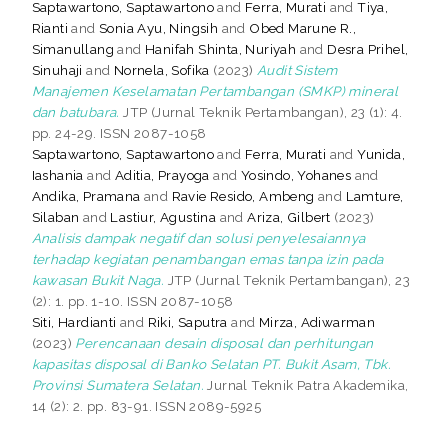
Saptawartono, Saptawartono
and
Ferra, Murati
and
Tiya,
Rianti
and
Sonia Ayu, Ningsih
and
Obed Marune R.,
Simanullang
and
Hanifah Shinta, Nuriyah
and
Desra Prihel,
Sinuhaji
and
Nornela, Sofika
(2023)
Audit Sistem
Manajemen Keselamatan Pertambangan (SMKP) mineral
dan batubara.
JTP (Jurnal Teknik Pertambangan), 23 (1): 4.
pp. 24-29. ISSN 2087-1058
Saptawartono, Saptawartono
and
Ferra, Murati
and
Yunida,
Iashania
and
Aditia, Prayoga
and
Yosindo, Yohanes
and
Andika, Pramana
and
Ravie Resido, Ambeng
and
Lamture,
Silaban
and
Lastiur, Agustina
and
Ariza, Gilbert
(2023)
Analisis dampak negatif dan solusi penyelesaiannya
terhadap kegiatan penambangan emas tanpa izin pada
kawasan Bukit Naga.
JTP (Jurnal Teknik Pertambangan), 23
(2): 1. pp. 1-10. ISSN 2087-1058
Siti, Hardianti
and
Riki, Saputra
and
Mirza, Adiwarman
(2023)
Perencanaan desain disposal dan perhitungan
kapasitas disposal di Banko Selatan PT. Bukit Asam, Tbk.
Provinsi Sumatera Selatan.
Jurnal Teknik Patra Akademika,
14 (2): 2. pp. 83-91. ISSN 2089-5925