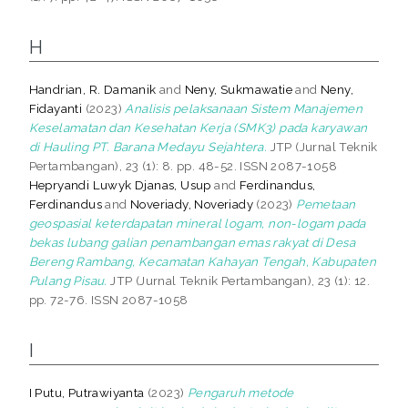
H
Handrian, R. Damanik
and
Neny, Sukmawatie
and
Neny,
Fidayanti
(2023)
Analisis pelaksanaan Sistem Manajemen
Keselamatan dan Kesehatan Kerja (SMK3) pada karyawan
di Hauling PT. Barana Medayu Sejahtera.
JTP (Jurnal Teknik
Pertambangan), 23 (1): 8. pp. 48-52. ISSN 2087-1058
Hepryandi Luwyk Djanas, Usup
and
Ferdinandus,
Ferdinandus
and
Noveriady, Noveriady
(2023)
Pemetaan
geospasial keterdapatan mineral logam, non-logam pada
bekas lubang galian penambangan emas rakyat di Desa
Bereng Rambang, Kecamatan Kahayan Tengah, Kabupaten
Pulang Pisau.
JTP (Jurnal Teknik Pertambangan), 23 (1): 12.
pp. 72-76. ISSN 2087-1058
I
I Putu, Putrawiyanta
(2023)
Pengaruh metode