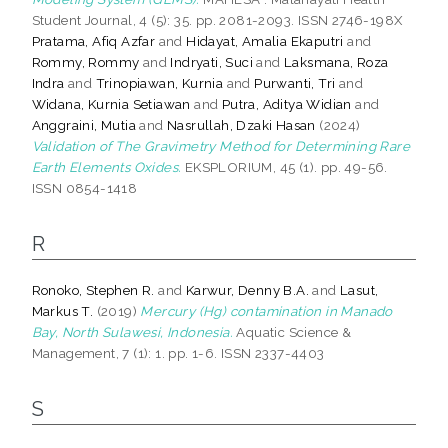
Student Journal, 4 (5): 35. pp. 2081-2093. ISSN 2746-198X
Pratama, Afiq Azfar
and
Hidayat, Amalia Ekaputri
and
Rommy, Rommy
and
Indryati, Suci
and
Laksmana, Roza
Indra
and
Trinopiawan, Kurnia
and
Purwanti, Tri
and
Widana, Kurnia Setiawan
and
Putra, Aditya Widian
and
Anggraini, Mutia
and
Nasrullah, Dzaki Hasan
(2024)
Validation of The Gravimetry Method for Determining Rare
Earth Elements Oxides.
EKSPLORIUM, 45 (1). pp. 49-56.
ISSN 0854-1418
R
Ronoko, Stephen R.
and
Karwur, Denny B.A.
and
Lasut,
Markus T.
(2019)
Mercury (Hg) contamination in Manado
Bay, North Sulawesi, Indonesia.
Aquatic Science &
Management, 7 (1): 1. pp. 1-6. ISSN 2337-4403
S