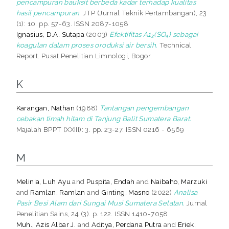
pencampuran bauksit berbeda kadar terhadap kualitas
hasil pencampuran.
JTP (Jurnal Teknik Pertambangan), 23
(1): 10. pp. 57-63. ISSN 2087-1058
Ignasius, D.A. Sutapa
(2003)
Efektifitas A1₂(SO₄) sebagai
koagulan dalam proses oroduksi air bersih.
Technical
Report. Pusat Penelitian Limnologi, Bogor.
K
Karangan, Nathan
(1988)
Tantangan pengembangan
cebakan timah hitam di Tanjung Balit Sumatera Barat.
Majalah BPPT (XXIII): 3. pp. 23-27. ISSN 0216 - 6569
M
Melinia, Luh Ayu
and
Puspita, Endah
and
Naibaho, Marzuki
and
Ramlan, Ramlan
and
Ginting, Masno
(2022)
Analisa
Pasir Besi Alam dari Sungai Musi Sumatera Selatan.
Jurnal
Penelitian Sains, 24 (3). p. 122. ISSN 1410-7058
Muh., Azis Albar J.
and
Aditya, Perdana Putra
and
Eriek,