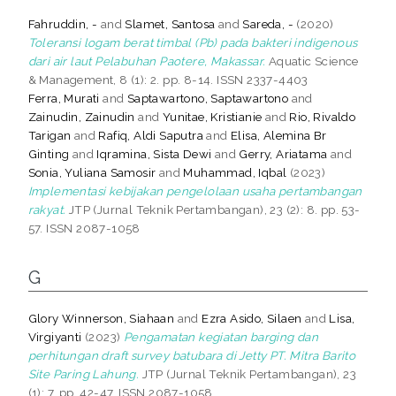
Fahruddin, -
and
Slamet, Santosa
and
Sareda, -
(2020)
Toleransi logam berat timbal (Pb) pada bakteri indigenous
dari air laut Pelabuhan Paotere, Makassar.
Aquatic Science
& Management, 8 (1): 2. pp. 8-14. ISSN 2337-4403
Ferra, Murati
and
Saptawartono, Saptawartono
and
Zainudin, Zainudin
and
Yunitae, Kristianie
and
Rio, Rivaldo
Tarigan
and
Rafiq, Aldi Saputra
and
Elisa, Alemina Br
Ginting
and
Iqramina, Sista Dewi
and
Gerry, Ariatama
and
Sonia, Yuliana Samosir
and
Muhammad, Iqbal
(2023)
Implementasi kebijakan pengelolaan usaha pertambangan
rakyat.
JTP (Jurnal Teknik Pertambangan), 23 (2): 8. pp. 53-
57. ISSN 2087-1058
G
Glory Winnerson, Siahaan
and
Ezra Asido, Silaen
and
Lisa,
Virgiyanti
(2023)
Pengamatan kegiatan barging dan
perhitungan draft survey batubara di Jetty PT. Mitra Barito
Site Paring Lahung.
JTP (Jurnal Teknik Pertambangan), 23
(1): 7. pp. 42-47. ISSN 2087-1058