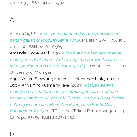
pp. 20-33. ISSN 1410 - 0932
A
A., Azis
(1988)
Jenis, pemanfaatan dan pengembangan
bahan galian di Propinsi Jawa Timur.
Majalah BPPT (XXIII): 1.
pp. 1-16. ISSN 0216 - 6569
Amanda Niode, Katili
(1988)
Evaluation of environmental
management of one nickel mining company in Indonesia
with special emphasis on water quality.
Doctoral thesis, The
University of Michigan.
Anju, Meifan Sipayung
and
Yossa, Yonathan Hutajulu
and
Dody, Ariyantho Kusma Wijaya
(2023)
Analisis sistem
manajemen keselamatan pertambangan pada kegiatan
barging batubara di Jetty CV. Bunda Kandung Desa Paring
Lahung Kecamatan Montallat Kabupaten Barito Utara
Kalimantan Tengah.
JTP (Jurnal Teknik Pertambangan), 23
(1): 9. pp. 53-56. ISSN 2087-1058
D