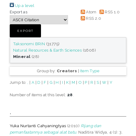
Up a level
Export as
Atom
RSS 1.0
RSS 2.0
Taksonomi BRIN
(31775)
Natural Resources & Earth Sciences
(1606)
Mineral
(28)
Group by:
Creators
|
Item Type
Jump to:
,
|
A
|
D
|
F
|
G
|
H
|
I
|
K
|
M
|
O
|
P
|
R
|
S
|
W
|
Y
Number of items at this level:
28
.
,
Yuka Nurtanti Cahyaningtyas
(2010)
Rijang dan
pemanfaatannya sebagai alat batu.
Naditira Widya, 4 (1): 3.