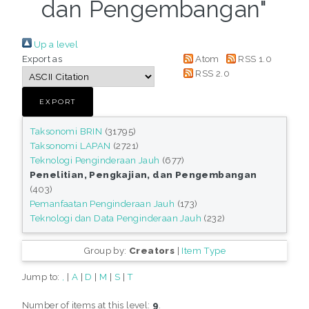
dan Pengembangan"
Up a level
Export as
Atom
RSS 1.0
RSS 2.0
Taksonomi BRIN
(31795)
Taksonomi LAPAN
(2721)
Teknologi Penginderaan Jauh
(677)
Penelitian, Pengkajian, dan Pengembangan
(403)
Pemanfaatan Penginderaan Jauh
(173)
Teknologi dan Data Penginderaan Jauh
(232)
Group by:
Creators
|
Item Type
Jump to:
,
|
A
|
D
|
M
|
S
|
T
Number of items at this level:
9
.