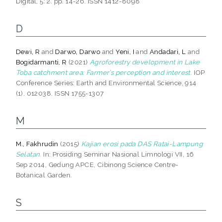
Digital, 5: 2. pp. 14-26. ISSN 1412-8098
D
Dewi, R
and
Darwo, Darwo
and
Yeni, I
and
Andadari, L
and
Bogidarmanti, R
(2021)
Agroforestry development in Lake
Toba catchment area: Farmer’s perception and interest.
IOP
Conference Series: Earth and Environmental Science, 914
(1). 012038. ISSN 1755-1307
M
M., Fakhrudin
(2015)
Kajian erosi pada DAS Ratai-Lampung
Selatan.
In: Prosiding Seminar Nasional Limnologi VII, 16
Sep 2014, Gedung APCE, Cibinong Science Centre-
Botanical Garden.
S