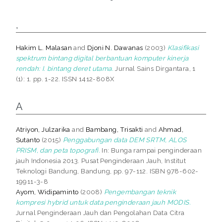
,
Hakim L. Malasan
and
Djoni N. Dawanas
(2003)
Klasifikasi
spektrum bintang digital berbantuan komputer kinerja
rendah: I. bintang deret utama.
Jurnal Sains Dirgantara, 1
(1): 1. pp. 1-22. ISSN 1412-808X
A
Atriyon, Julzarika
and
Bambang, Trisakti
and
Ahmad,
Sutanto
(2015)
Penggabungan data DEM SRTM, ALOS
PRISM, dan peta topografi.
In: Bunga rampai penginderaan
jauh Indonesia 2013. Pusat Penginderaan Jauh, Institut
Teknologi Bandung, Bandung, pp. 97-112. ISBN 978-602-
19911-3-8
Ayom, Widipaminto
(2008)
Pengembangan teknik
kompresi hybrid untuk data penginderaan jauh MODIS.
Jurnal Penginderaan Jauh dan Pengolahan Data Citra