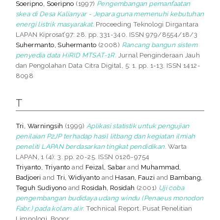
Soeripno, Soeripno
(1997)
Pengembangan pemanfaatan
skea di Desa Kalianyar - Jepara guna memenuhi kebutuhan
energi listrik masyarakat.
Proceeding Teknologi Dirgantara
LAPAN Kiprosat’97: 28. pp. 331-340. ISSN 979/8554/18/3
Suhermanto, Suhermanto
(2008)
Rancang bangun sistem
penyedia data HiRID MTSAT-1R.
Jurnal Penginderaan Jauh
dan Pengolahan Data Citra Digital, 5: 1. pp. 1-13. ISSN 1412-
8098
T
Tri, Warningsih
(1999)
Aplikasi statistik untuk pengujian
penilaian P2JP terhadap hasil litbang dan kegiatan ilmiah
peneliti LAPAN berdasarkan tingkat pendidikan.
Warta
LAPAN, 1 (4): 3. pp. 20-25. ISSN 0126-9754
Triyanto, Triyanto
and
Feizal, Sabar
and
Muhammad,
Badjoeri
and
Tri, Widiyanto
and
Hasan, Fauzi
and
Bambang,
Teguh Sudiyono
and
Rosidah, Rosidah
(2001)
Uji coba
pengembangan budidaya udang windu (Penaeus monodon
Fabr.) pada kolam alir.
Technical Report. Pusat Penelitian
Limnologi, Bogor.