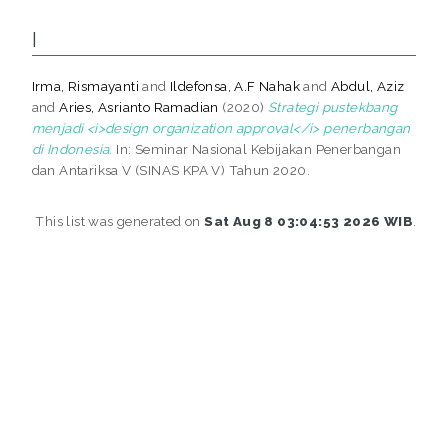
I
Irma, Rismayanti
and
Ildefonsa, A.F Nahak
and
Abdul, Aziz
and
Aries, Asrianto Ramadian
(2020)
Strategi pustekbang
menjadi <i>design organization approval</i> penerbangan
di Indonesia.
In: Seminar Nasional Kebijakan Penerbangan
dan Antariksa V (SINAS KPA V) Tahun 2020.
This list was generated on
Sat Aug 8 03:04:53 2026 WIB
.