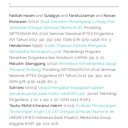
,
Fadilah Hasim
and
Subagyo
and
Fariduzzaman
and
Novan
Risnawan
(2012)
Studi Geometri Penampang Lintang Dek
Jembatan Dengan Simulasi Numerik 2D.
Prosiding
SIPTEKGAN XVI-2012 Seminar Nasional IPTEK Dirgantara
XVI Tahun 2012. pp. 352-362. ISSN 978-979-1458-60-3
Hendarman
(1995)
Suatu Tinjauan Statistik Mengenai
Reliabilitas Perangkat Lunak.
Poceedings Program
Penelitian Dirgantara dan Kolokium LAPAN. pp. 5-10.
Maludin Sitanggang
(2012)
Penelitian Aerodinamika Sayap
Pesawat Terbang.
Prosiding SIPTEKGAN XVI-2012 Seminar
Nasional IPTEK Dirgantara XVI Tahun 2012. pp. 395-404.
ISSN 978-979-1458-60-3
Sutrisno
(2005)
Upaya mengatasi kegagalan lapisan
penahan panas pada motor roket RX 1512.
Jurnal Teknologi
Dirgantara, 3 (1): 1. pp. 1-10. ISSN 1412-8063
Teuku Mohd Ichwanul Hakim
(2015)
Evaluasi Perancangan
Terowongan Angin LS-LST Dengan Simulasi Numerik.
In:
UNSPECIFIED Indonesia Book Project/ Media Kita Group
anggota IKAPI, pp. 101-106.