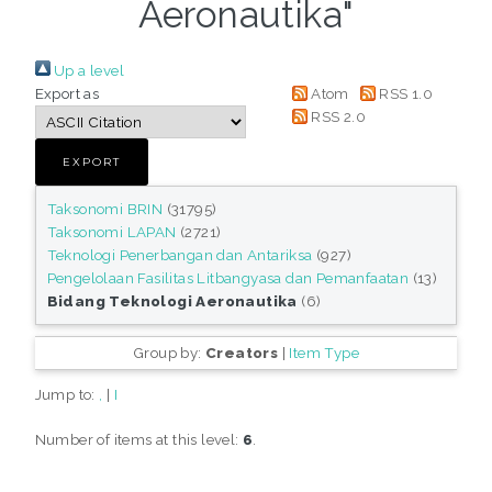
Aeronautika"
Up a level
Export as
Atom
RSS 1.0
RSS 2.0
Taksonomi BRIN
(31795)
Taksonomi LAPAN
(2721)
Teknologi Penerbangan dan Antariksa
(927)
Pengelolaan Fasilitas Litbangyasa dan Pemanfaatan
(13)
Bidang Teknologi Aeronautika
(6)
Group by:
Creators
|
Item Type
Jump to:
,
|
I
Number of items at this level:
6
.