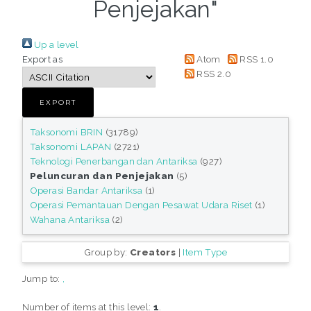
Penjejakan"
Up a level
Export as
Atom
RSS 1.0
RSS 2.0
Taksonomi BRIN
(31789)
Taksonomi LAPAN
(2721)
Teknologi Penerbangan dan Antariksa
(927)
Peluncuran dan Penjejakan
(5)
Operasi Bandar Antariksa
(1)
Operasi Pemantauan Dengan Pesawat Udara Riset
(1)
Wahana Antariksa
(2)
Group by:
Creators
|
Item Type
Jump to:
,
Number of items at this level:
1
.