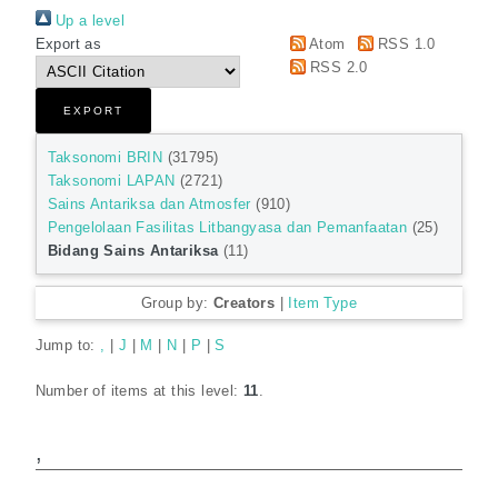
Up a level
Export as
Atom
RSS 1.0
RSS 2.0
Taksonomi BRIN
(31795)
Taksonomi LAPAN
(2721)
Sains Antariksa dan Atmosfer
(910)
Pengelolaan Fasilitas Litbangyasa dan Pemanfaatan
(25)
Bidang Sains Antariksa
(11)
Group by:
Creators
|
Item Type
Jump to:
,
|
J
|
M
|
N
|
P
|
S
Number of items at this level:
11
.
,