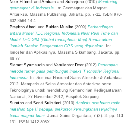
Noor Effendi
and
Ambara
and
Suharjono
(2010)
Monitoring
geomagnet di Indonesia.
In: Geomagnet dan Magnet
Antariksa. Massma Publishing, Jakarta, pp. 7-11. ISBN 978-
602-8564-14-4
Prayitno Abadi
and
Buldan Muslim
(2009)
Perbandingan
antara Model TEC Regional Indonesia Near Real Time dan
Model TEC GIM (Global Ionospheric Map) Berdasarkan
Jumlah Stasiun Pengamatan GPS yang digunakan.
In:
Ionosfer dan Aplikasinya. Massma Sikumbang, Jakarta, pp.
66-77.
Slamet Syamsudin
and
Varuliantor Dear
(2012)
Penerapan
metode turner pada perhitungan indeks T Ionosfer Regional
Indonesia.
In: Seminar Nasional Sains Atmosfer & Antariksa
2012: Memperkuat Sains Atmosfer dan Antariksa serta
Teknologinya untuk mendukung Kemandirian Kedirgantaraan
Nasional, 27 November 2012, Puspitek Serpong.
Suratno
and
Santi Sulistiani
(2010)
Analisis semburan radio
matahari tipe II sebagai prekursor kemungkinan terjadinya
badai magnet bumi.
Jurnal Sains Dirgantara, 7 (2): 3. pp. 113-
131. ISSN 1412-808X