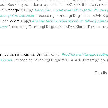
esia Book Project, Jakarta, pp. 202-212. ISBN 978-602-70353-8-6 
in Sitanggang
(1997)
Pengujian model roket RIOC-300-LPN dengan 
kecepatan subsonik.
Proceeding Teknologi Dirgantara LAPAN Kipr
i
and
Wigati
(1997)
Analisis teoritik tebal minimum tabling rok
tori.
Proceeding Teknologi Dirgantara LAPAN Kiprosat’97. pp. 37
n, Ediwan
and
Ganda, Samosir
(1997)
Prediksi perhitungan tabli
akaran.
Proceeding Teknologi Dirgantara LAPAN Kiprosat’97. pp.
This li