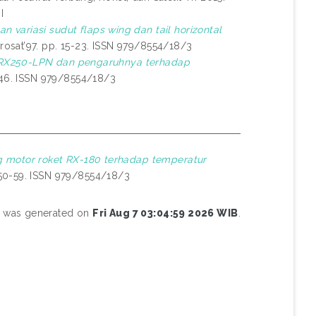
I
variasi sudut flaps wing dan tail horizontal
osat’97. pp. 15-23. ISSN 979/8554/18/3
et RX250-LPN dan pengaruhnya terhadap
-46. ISSN 979/8554/18/3
ng motor roket RX-180 terhadap temperatur
 50-59. ISSN 979/8554/18/3
st was generated on
Fri Aug 7 03:04:59 2026 WIB
.