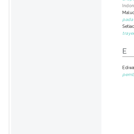
Indon
Malud
pada 
Setiad
trayek
E
Ediwa
pemb