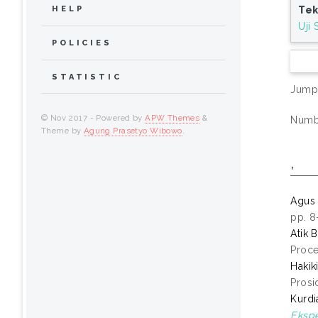
Tek
HELP
Uji 
POLICIES
STATISTIC
Jump
© Nov 2017 - Powered by
APW Themes
&
Numbe
Theme by
Agung Prasetyo Wibowo
.
,
Agus 
pp. 8
Atik 
Proce
Hakik
Prosi
Kurdi
Eksp