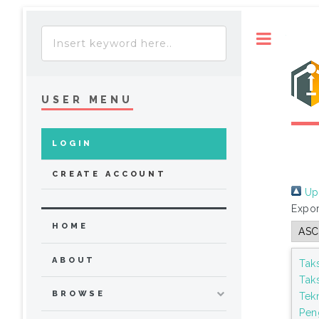
Toggle
USER MENU
LOGIN
CREATE ACCOUNT
Up 
Expor
HOME
ABOUT
Tak
Tak
BROWSE
Tek
Pen