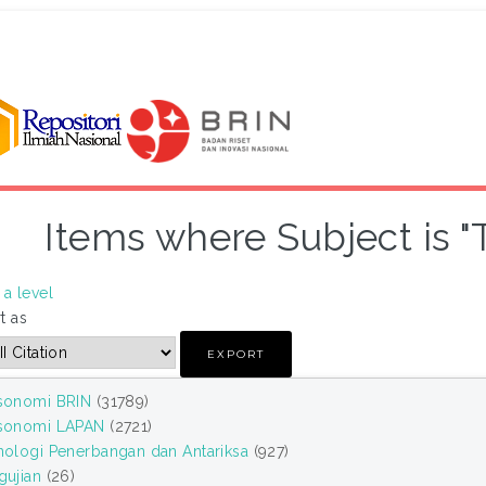
Items where Subject is "
a level
t as
sonomi BRIN
(31789)
sonomi LAPAN
(2721)
nologi Penerbangan dan Antariksa
(927)
gujian
(26)