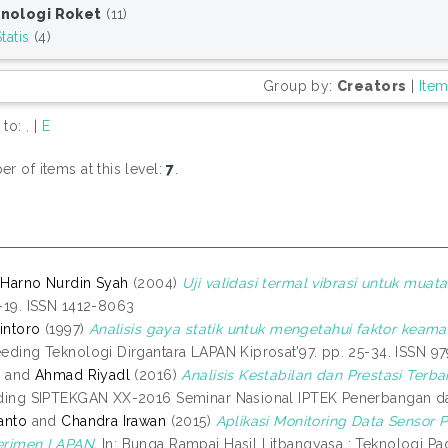
nologi Roket
(11)
Statis
(4)
Group by:
Creators
|
Ite
 to:
,
|
E
r of items at this level:
7
.
Harno Nurdin Syah
(2004)
Uji validasi termal vibrasi untuk muata
-19. ISSN 1412-8063
Bintoro
(1997)
Analisis gaya statik untuk mengetahui faktor keama
eding Teknologi Dirgantara LAPAN Kiprosat’97. pp. 25-34. ISSN 
i
and
Ahmad Riyadl
(2016)
Analisis Kestabilan dan Prestasi Terb
ding SIPTEKGAN XX-2016 Seminar Nasional IPTEK Penerbangan dan
anto
and
Chandra Irawan
(2015)
Aplikasi Monitoring Data Sensor
erimen LAPAN.
In: Bunga Rampai Hasil Litbangyasa : Teknologi Pad