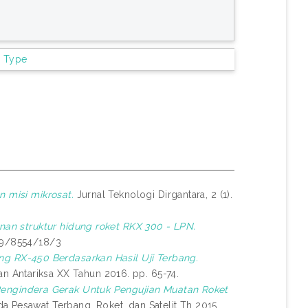
m Type
n misi mikrosat.
Jurnal Teknologi Dirgantara, 2 (1).
nan struktur hidung roket RKX 300 - LPN.
979/8554/18/3
ang RX-450 Berdasarkan Hasil Uji Terbang.
 Antariksa XX Tahun 2016. pp. 65-74.
 Pengindera Gerak Untuk Pengujian Muatan Roket
a Pesawat Terbang, Roket, dan Satelit Th 2015.