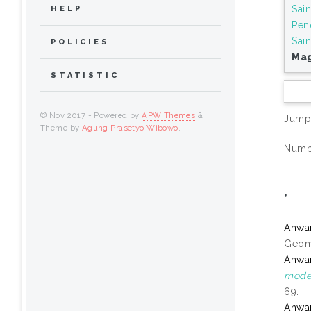
Sai
HELP
Pen
Sain
POLICIES
Mag
STATISTIC
© Nov 2017 - Powered by
APW Themes
&
Jump
Theme by
Agung Prasetyo Wibowo
.
Numbe
,
Anwa
Geoma
Anwa
model
69.
Anwa