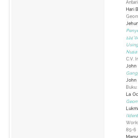
Antar
Hari 
Geoma
Jehun
Penye
124°0
Using
Nusa 
C.V. 
John
Gang
John
Buku:
La O
Geom
Lukma
(Iden
Works
85-6
Mama