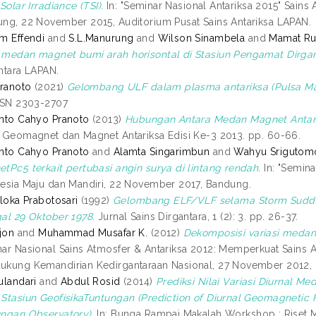
Solar Irradiance (TSI).
In: "Seminar Nasional Antariksa 2015" Sains 
ng, 22 November 2015, Auditorium Pusat Sains Antariksa LAPAN.
m Effendi
and
S.L.Manurung
and
Wilson Sinambela
and
Mamat Ru
medan magnet bumi arah horisontal di Stasiun Pengamat Dirgan
ntara LAPAN.
Pranoto
(2021)
Gelombang ULF dalam plasma antariksa (Pulsa Ma
SSN 2303-2707
nto Cahyo Pranoto
(2013)
Hubungan Antara Medan Magnet Antar 
 Geomagnet dan Magnet Antariksa Edisi Ke-3 2013. pp. 60-66.
nto Cahyo Pranoto
and
Alamta Singarimbun
and
Wahyu Srigutom
tPc5 terkait pertubasi angin surya di lintang rendah.
In: "Semina
esia Maju dan Mandiri, 22 November 2017, Bandung.
aloka Prabotosari
(1992)
Gelombang ELF/VLF selama Storm Sudd
al 29 Oktober 1978.
Jurnal Sains Dirgantara, 1 (2): 3. pp. 26-37.
ijon
and
Muhammad Musafar K.
(2012)
Dekomposisi variasi medan
ar Nasional Sains Atmosfer & Antariksa 2012: Memperkuat Sains A
kung Kemandirian Kedirgantaraan Nasional, 27 November 2012, 
ulandari
and
Abdul Rosid
(2014)
Prediksi Nilai Variasi Diurnal 
Stasiun GeofisikaTuntungan (Prediction of Diurnal Geomagnetic F
ngan Observatory).
In: Bunga Rampai Makalah Workshop : Riset 