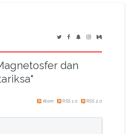
"Magnetosfer dan
ariksa"
Atom
RSS 1.0
RSS 2.0