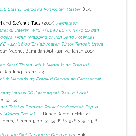
lti Stasiun Berbasis Komputer Klaster.
Buku:
i
and
Stefanus Taus
(2014)
Pemetaan
 di Daerah Wini (9°02'48"LS - 9°37'36"LS dan
ggara Timur (Mapping of Iron Sand Potential
02"E - 124°46'00"E) Kabupaten Timor Tengah Utara
dan Magnet Bumi dan Aplikasinya Tahun 2014.
ngan Saraf Tiruan untuk Mendukung Prediksi
a, Bandung, pp. 14-23.
n untuk Mendukung Prediksi Gangguan Geomagnet.
enang Variasi SQ Geomagnet Stasiun Lokal
p. 53-59.
agnet Total di Perairan Teluk Cendrawasih Papua
ay Waters Papua).
In: Bunga Rampai Makalah
Indira, Bandung, pp. 51-59. ISBN 978-979-1458-
eringatan Dini Gangguan Geomagnet.
Buku: