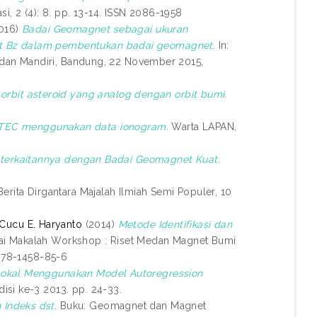
i, 2 (4): 8. pp. 13-14. ISSN 2086-1958
016)
Badai Geomagnet sebagai ukuran
et Bz dalam pembentukan badai geomagnet.
In:
u dan Mandiri, Bandung, 22 November 2015,
orbit asteroid yang analog dengan orbit bumi.
TEC menggunakan data ionogram.
Warta LAPAN,
Keterkaitannya dengan Badai Geomagnet Kuat.
erita Dirgantara Majalah Ilmiah Semi Populer, 10
Cucu E. Haryanto
(2014)
Metode Identifikasi dan
ai Makalah Workshop : Riset Medan Magnet Bumi
-978-1458-85-6
Lokal Menggunakan Model Autoregression
si ke-3 2013. pp. 24-33.
Indeks dst.
Buku: Geomagnet dan Magnet