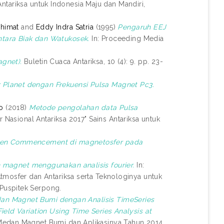
Antariksa untuk Indonesia Maju dan Mandiri,
himat
and
Eddy Indra Satria
(1995)
Pengaruh EEJ
tara Biak dan Watukosek.
In: Proceeding Media
gnet).
Buletin Cuaca Antariksa, 10 (4): 9. pp. 23-
Planet dengan Frekuensi Pulsa Magnet Pc3.
o
(2018)
Metode pengolahan data Pulsa
r Nasional Antariksa 2017" Sains Antariksa untuk
en Commencement di magnetosfer pada
 magnet menggunakan analisis fourier.
In:
tmosfer dan Antariksa serta Teknologinya untuk
Puspitek Serpong.
Medan Magnet Bumi dengan Analisis TimeSeries
ield Variation Using Time Series Analysis at
Medan Magnet Bumi dan Aplikasinya Tahun 2014.