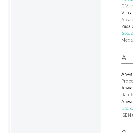
C.V. 
Visca
Antar
Yasa
Sourc
Medan
A
Anwar
Proce
Anwar
dan T
Anwar
otoma
ISBN 
C