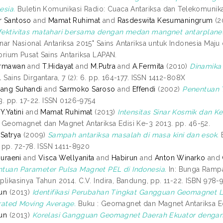
esia.
Buletin Komunikasi Radio: Cuaca Antariksa dan Telekomunikas
r Santoso
and
Mamat Ruhimat
and
Rasdeswita Kesumaningrum
(2
fektivitas matahari bersama dengan medan mangnet antarplan
nar Nasional Antariksa 2015" Sains Antariksa untuk Indonesia Maj
orium Pusat Sains Antariksa LAPAN.
ermawan
and
T.Hidayat
and
M.Putra
and
A.Fermita
(2010)
Dinamika 
l Sains Dirgantara, 7 (2): 6. pp. 164-177. ISSN 1412-808X
ang Suhandi
and
Sarmoko Saroso
and
Effendi
(2002)
Penentuan 
: 3. pp. 17-22. ISSN 0126-9754
Y.Yatini
and
Mamat Ruhimat
(2013)
Intensitas Sinar Kosmik dan 
 Geomagnet dan Magnet Antariksa Edisi Ke-3 2013. pp. 46-52.
 Satrya
(2009)
Sampah antariksa masalah di masa kini dan esok.
B
2. pp. 72-78. ISSN 1411-8920
Nuraeni
and
Visca Wellyanita
and
Habirun
and
Anton Winarko
and
tuan Parameter Pulsa Magnet PEL di Indonesia.
In: Bunga Ramp
plikasinya Tahun 2014. C.V. Indira, Bandung, pp. 11-22. ISBN 978
un
(2013)
Identifikasi Perubahan Tingkat Gangguan Geomagnet 
rated Moving Average.
Buku : Geomagnet dan Magnet Antariksa Edi
un
(2013)
Korelasi Gangguan Geomagnet Daerah Ekuator dengan 