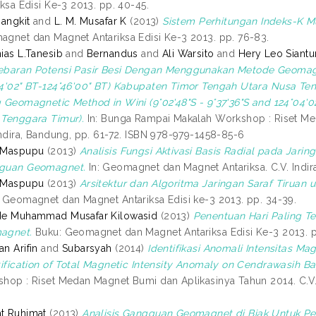
iksa Edisi Ke-3 2013. pp. 40-45.
Bangkit
and
L. M. Musafar K
(2013)
Sistem Perhitungan Indeks-K Mu
gnet dan Magnet Antariksa Edisi Ke-3 2013. pp. 76-83.
ias L.Tanesib
and
Bernandus
and
Ali Warsito
and
Hery Leo Siantur
baran Potensi Pasir Besi Dengan Menggunakan Metode Geomagnet
4'02" BT-124°46'00" BT) Kabupaten Timor Tengah Utara Nusa Ten
 Geomagnetic Method in Wini (9°02'48"S - 9°37'36"S and 124°04'
Tenggara Timur).
In: Bunga Rampai Makalah Workshop : Riset Me
Indira, Bandung, pp. 61-72. ISBN 978-979-1458-85-6
 Maspupu
(2013)
Analisis Fungsi Aktivasi Basis Radial pada Jari
guan Geomagnet.
In: Geomagnet dan Magnet Antariksa. C.V. Indir
 Maspupu
(2013)
Arsitektur dan Algoritma Jaringan Saraf Tirua
 Geomagnet dan Magnet Antariksa Edisi ke-3 2013. pp. 34-39.
de Muhammad Musafar Kilowasid
(2013)
Penentuan Hari Paling T
agnet.
Buku: Geomagnet dan Magnet Antariksa Edisi Ke-3 2013. p
n Arifin
and
Subarsyah
(2014)
Identifikasi Anomali Intensitas M
tification of Total Magnetic Intensity Anomaly on Cendrawasih B
hop : Riset Medan Magnet Bumi dan Aplikasinya Tahun 2014. C.V. 
t Ruhimat
(2013)
Analisis Gangguan Geomagnet di Biak Untuk P