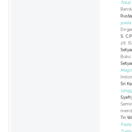
Total 
Bandu
Rusta
pada 
Dirga
S. C.
26. I
Setya
Buku:
Setya
Magne
Indon
Sri K
tangg
Syafr
Semin
mendu
Tri W
Pada 
Tuntu