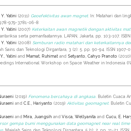
 Y. Yatini
(2011)
Geoefektivitas awan magnet.
In: Matahari dan lin
 978-979-3781-06-8
 Y. Yatini
(2007)
Keterkaitan awan magnetik dengan aktivitas ma
 antariksa serta pemanfaatannya. LAPAN, Jakarta, pp. 103-107. ISB
 Y. Yatini
(2008)
Semburan radio matahari dan keterkaitannya den
ah Sains dan Teknologi Dirgantara, 3 (2): 5. pp. 90-94. ISSN 1907-
Y., Yatini
and
Mamat, Ruhimat
and
Setyanto, Cahyo Pranoto
(2010
edings International Workshop on Space Weather in Indonesia (
 Nuraeni
(2019)
Fenomena bercahaya di angkasa.
Buletin Cuaca Ant
 Nuraeni
and
C.E., Hariyanto
(2019)
Aktivitas geomagnet.
Buletin Cu
 Nuraeni
and
Mira, Juangsih
and
Visca, Wellyanita
and
Cucu, E. Har
rsor gempa bumi menggunakan data geomagnet near real time 
un.
Majalah Sains dan Teknologi Dirgantara, 5 (1): 2. pp. 11-21. ISS