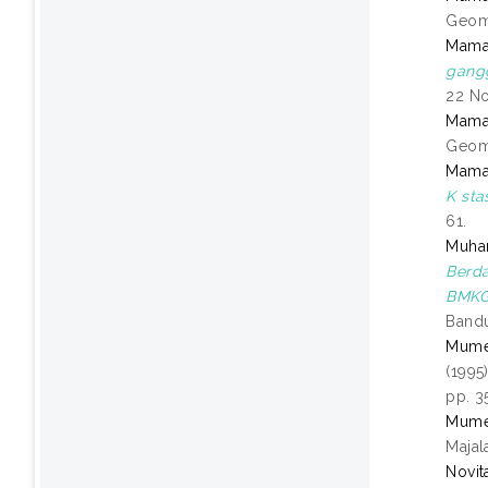
Geoma
Mama
gang
22 No
Mama
Geoma
Mama
K sta
61.
Muha
Berd
BMKG
Bandu
Mume
(1995
pp. 3
Mume
Majal
Novit