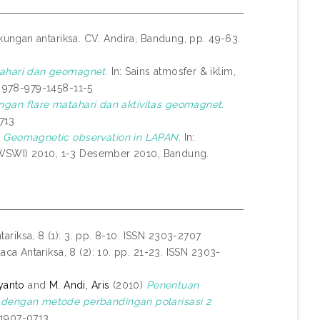
gkungan antariksa. CV. Andira, Bandung, pp. 49-63.
tahari dan geomagnet.
In: Sains atmosfer & iklim,
N 978-979-1458-11-5
gan flare matahari dan aktivitas geomagnet.
0713
)
Geomagnetic observation in LAPAN.
In:
IWSWI) 2010, 1-3 Desember 2010, Bandung.
ariksa, 8 (1): 3. pp. 8-10. ISSN 2303-2707
aca Antariksa, 8 (2): 10. pp. 21-23. ISSN 2303-
yanto
and
M. Andi, Aris
(2010)
Penentuan
dengan metode perbandingan polarisasi 2
N 1907-0713