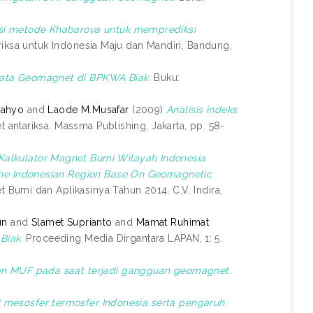
si metode Khabarova untuk memprediksi
ariksa untuk Indonesia Maju dan Mandiri, Bandung,
Data Geomagnet di BPKWA Biak.
Buku:
Cahyo
and
Laode M.Musafar
(2009)
Analisis indeks
antariksa. Massma Publishing, Jakarta, pp. 58-
Kalkulator Magnet Bumi Wilayah Indonesia
he Indonesian Region Base On Geomagnetic
Bumi dan Aplikasinya Tahun 2014. C.V. Indira,
un
and
Slamet Suprianto
and
Mamat Ruhimat
Biak.
Proceeding Media Dirgantara LAPAN, 1: 5.
n MUF pada saat terjadi gangguan geomagnet.
 mesosfer termosfer Indonesia serta pengaruh