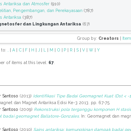
ns Antariksa dan Atmosfer
(910)
elitian, Pengembangan, dan Perekayasaan
(787)
s Antariksa
(387)
netosfer dan Lingkungan Antariksa
(67)
Group by:
Creators
|
Ite
 to:
,
|
A
|
C
|
F
|
H
|
J
|
L
|
M
|
O
|
P
|
R
|
S
|
V
|
W
|
Y
r of items at this level:
67
.
r Santoso
(2013)
Identifikasi Tipe Badai Geomagnet Kuat (Dst < -
gnet dan Magnet Antariksa Edisi Ke-3 2013. pp. 67-75.
r Santoso
(2009)
Rekonstruksi pola terganggu komponen H stas
 badai geomagnet Ballatore-Gonzales.
In: Geomagnet dan magnet
r Santoso
(2010)
Sains antariksa: kemungkinan dampak badai geo