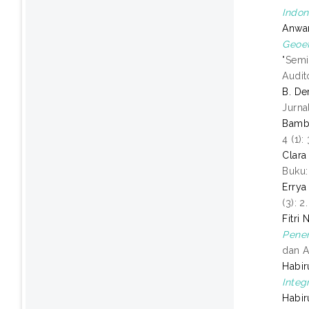
Indon
Anwa
Geoe
"Semi
Audit
B. D
Jurna
Bamb
4 (1)
Clara 
Buku:
Errya
(3): 
Fitri 
Penen
dan A
Habir
Integ
Habir