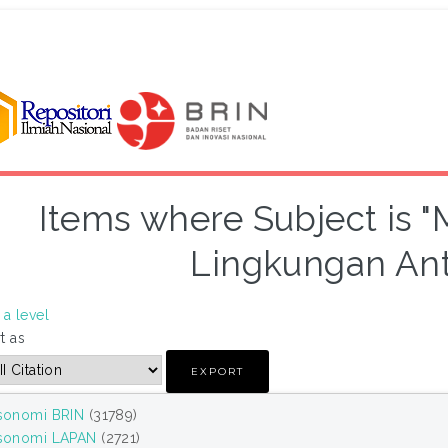
Items where Subject is 
Lingkungan Ant
a level
t as
sonomi BRIN
(31789)
sonomi LAPAN
(2721)