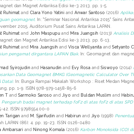
gnet dan Magnet Antariksa Edisi ke-3 2013. pp. 1-5.
t Ruhimat
and
Clara Yono Yatini
and
Anwar Santoso
(2016)
Aplika
guan geomagnet.
In: "Seminar Nasional Antariksa 2015" Sains Ant
vember 2015, Auditorium Pusat Sains Antariksa LAPAN.
t Ruhimat
and
John Maspupu
and
Mira Juangsih
(2013)
Analisis 
gnet dan Magnet Antariksa Edisi ke-3 2013. pp. 6-13.
t Ruhimat
and
Mira Juangsih
and
Visca Wellyanita
and
Setyanto 
siun pengamat dirgantara LAPAN Biak.
In: Geomagnet dan magnet 
mad Syirojudin
and
Hasanudin
and
Evy Rosa
and
Siswoyo
(2014)
asarkan Data Geomagnet BMKG (Geomagnetic Calculator Over T
 Data).
In: Bunga Rampai Makalah Workshop : Riset Medan Magnet 
ng, pp. 1-9. ISBN 978-979-1458-85-6
n T
and
Sarmoko Saroso
and
Jiyo
and
Buldan Muslim
and
Habir
)
Pengaruh badai magnet terhadap foF2 di atas foF2 di atas SPD 
5-42. ISSN 9798554.00-0
n Tarigan
and
M. Sjarifudin
and
Habirun
and
Jiyo
(1998)
Penentua
ah LAPAN (86): 4. pp. 19-23. ISSN 0126-0480
a Ambarsari
and
Ninong Komala
(2016)
Karbon Monoksida (CO) di