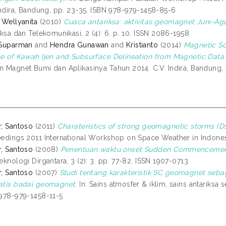
Indira, Bandung, pp. 23-35. ISBN 978-979-1458-85-6
 Wellyanita
(2010)
Cuaca antariksa: aktivitas geomagnet Juni-Ag
iksa dan Telekomunikasi, 2 (4): 6. p. 10. ISSN 2086-1958
 Suparman
and
Hendra Gunawan
and
Kristianto
(2014)
Magnetic So
e of Kawah Ijen and Subsurface Delineation from Magnetic Data.
 Magnet Bumi dan Aplikasinya Tahun 2014. C.V. Indira, Bandung,
, Santoso
(2011)
Charateristics of strong geomagnetic storms (Dsl
edings 2011 International Workshop on Space Weather in Indones
, Santoso
(2008)
Penentuan waktu onset Sudden Commencement
eknologi Dirgantara, 3 (2): 3. pp. 77-82. ISSN 1907-0713
, Santoso
(2007)
Studi tentang karakteristik SC geomagnet se
tis badai geomagnet.
In: Sains atmosfer & iklim, sains antariksa
978-979-1458-11-5