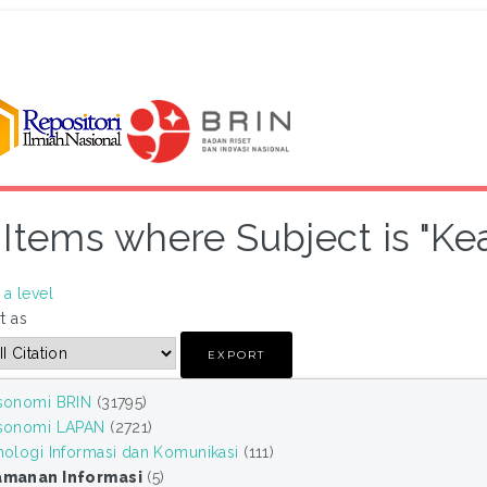
Items where Subject is "K
a level
t as
sonomi BRIN
(31795)
sonomi LAPAN
(2721)
nologi Informasi dan Komunikasi
(111)
manan Informasi
(5)