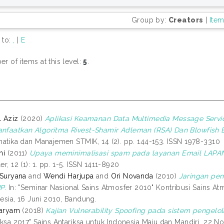
Group by:
Creators
|
Ite
 to:
,
|
E
r of items at this level:
5
.
 Aziz
(2020)
Aplikasi Keamanan Data Multimedia Message Servic
faatkan Algoritma Rivest-Shamir Adleman (RSA) Dan Blowfish B
matika dan Manajemen STMIK, 14 (2). pp. 144-153. ISSN 1978-3310
ni
(2011)
Upaya meminimalisasi spam pada layanan Email LAPA
er, 12 (1): 1. pp. 1-5. ISSN 1411-8920
 Suryana
and
Wendi Harjupa
and
Ori Novanda
(2010)
Jaringan pe
P.
In: "Seminar Nasional Sains Atmosfer 2010" Kontribusi Sains 
esia, 16 Juni 2010, Bandung.
Maryam
(2018)
Kajian Vulnerability Spoofing pada sistem pengelol
iksa 2017" Sains Antariksa untuk Indonesia Maju dan Mandiri, 22 