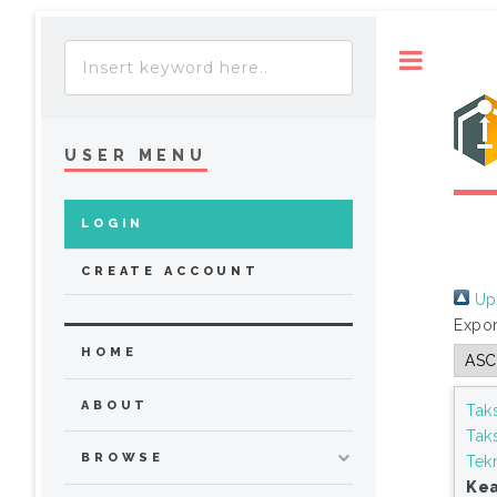
Toggle
USER MENU
LOGIN
CREATE ACCOUNT
Up 
Expor
HOME
ABOUT
Tak
Tak
BROWSE
Tek
Kea