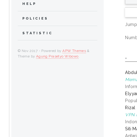
HELP
POLICIES
Jump
STATISTIC
Numbe
© Nov 2017 - Powered by
APW Themes
&
,
Theme by
Agung Prasetyo Wibowo
.
Abdul
Meman
Infor
Elyya
Popul
Rizal
VPN I
Indon
Siti 
Antar