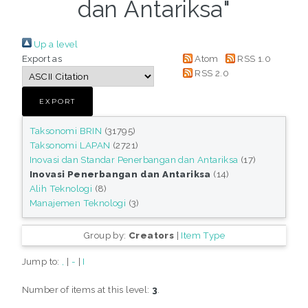
dan Antariksa"
Up a level
Export as
Atom
RSS 1.0
RSS 2.0
Taksonomi BRIN
(31795)
Taksonomi LAPAN
(2721)
Inovasi dan Standar Penerbangan dan Antariksa
(17)
Inovasi Penerbangan dan Antariksa
(14)
Alih Teknologi
(8)
Manajemen Teknologi
(3)
Group by:
Creators
|
Item Type
Jump to:
,
|
-
|
I
Number of items at this level:
3
.