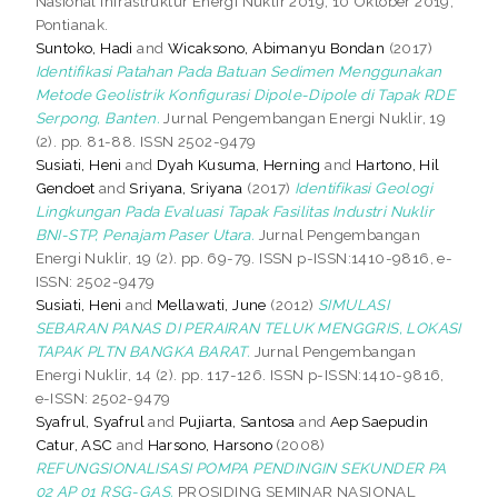
Nasional Infrastruktur Energi Nuklir 2019, 10 Oktober 2019,
Pontianak.
Suntoko, Hadi
and
Wicaksono, Abimanyu Bondan
(2017)
Identifikasi Patahan Pada Batuan Sedimen Menggunakan
Metode Geolistrik Konfigurasi Dipole-Dipole di Tapak RDE
Serpong, Banten.
Jurnal Pengembangan Energi Nuklir, 19
(2). pp. 81-88. ISSN 2502-9479
Susiati, Heni
and
Dyah Kusuma, Herning
and
Hartono, Hil
Gendoet
and
Sriyana, Sriyana
(2017)
Identifikasi Geologi
Lingkungan Pada Evaluasi Tapak Fasilitas Industri Nuklir
BNI-STP, Penajam Paser Utara.
Jurnal Pengembangan
Energi Nuklir, 19 (2). pp. 69-79. ISSN p-ISSN:1410-9816, e-
ISSN: 2502-9479
Susiati, Heni
and
Mellawati, June
(2012)
SIMULASI
SEBARAN PANAS DI PERAIRAN TELUK MENGGRIS, LOKASI
TAPAK PLTN BANGKA BARAT.
Jurnal Pengembangan
Energi Nuklir, 14 (2). pp. 117-126. ISSN p-ISSN:1410-9816,
e-ISSN: 2502-9479
Syafrul, Syafrul
and
Pujiarta, Santosa
and
Aep Saepudin
Catur, ASC
and
Harsono, Harsono
(2008)
REFUNGSIONALISASI POMPA PENDINGIN SEKUNDER PA
02 AP 01 RSG-GAS.
PROSIDING SEMINAR NASIONAL