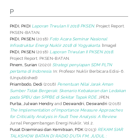
P
PKDI, PKDI
Laporan Trwulan II 2018 PKSEN.
Project Report.
PKSEN-BATAN.
PKDI, PKSEN
(2018)
Foto Acara Seminar Nasional
Infrastruktur Energi Nuklir 2018 di Yogyakarta.
[Image]
PKDI, PKSEN
(2018)
Laporan Triwulan II PKSEN 2018.
Project Report. PKSEN-BATAN.
Pinem, Surian
(2020)
Strategi penyiapan SDM PLTN
pertama di Indonesia.
In: Profesor Nuklir Berbicara Edisi-6.
(Unpublished)
Priambodo, Dedi
(2018)
Penentuan Nilai Jarak Aman
Sumber Tidak Bergerak: Skenario Kebakaran dan Ledakan
pada SPBU dan SPPBE di Sekitar Tapak RDE.
JPEN.
Purba, Julwan Hendry
and
Deswandri, Deswandri
(2018)
The Implementation of Importance Measure Approaches
for Criticality Analysis in Fault Tree Analysis: A Review.
Jurnal Pengembangan Energi Nuklir, Vol 2.
Pusat Diseminasi dan Kemitraan, PDK
(2013)
REKAM SIAR
TALKSHOW BATAN DI RADIO DUTA FM, JUDUL :