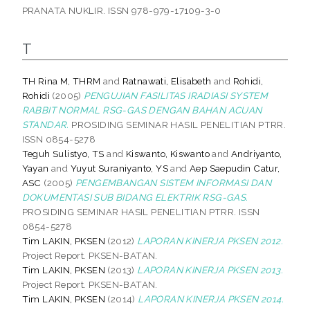
PRANATA NUKLIR. ISSN 978-979-17109-3-0
T
TH Rina M, THRM
and
Ratnawati, Elisabeth
and
Rohidi,
Rohidi
(2005)
PENGUJIAN FASILITAS IRADIASI SYSTEM
RABBIT NORMAL RSG-GAS DENGAN BAHAN ACUAN
STANDAR.
PROSIDING SEMINAR HASIL PENELITIAN PTRR.
ISSN 0854-5278
Teguh Sulistyo, TS
and
Kiswanto, Kiswanto
and
Andriyanto,
Yayan
and
Yuyut Suraniyanto, YS
and
Aep Saepudin Catur,
ASC
(2005)
PENGEMBANGAN SISTEM INFORMASI DAN
DOKUMENTASI SUB BIDANG ELEKTRIK RSG-GAS.
PROSIDING SEMINAR HASIL PENELITIAN PTRR. ISSN
0854-5278
Tim LAKIN, PKSEN
(2012)
LAPORAN KINERJA PKSEN 2012.
Project Report. PKSEN-BATAN.
Tim LAKIN, PKSEN
(2013)
LAPORAN KINERJA PKSEN 2013.
Project Report. PKSEN-BATAN.
Tim LAKIN, PKSEN
(2014)
LAPORAN KINERJA PKSEN 2014.