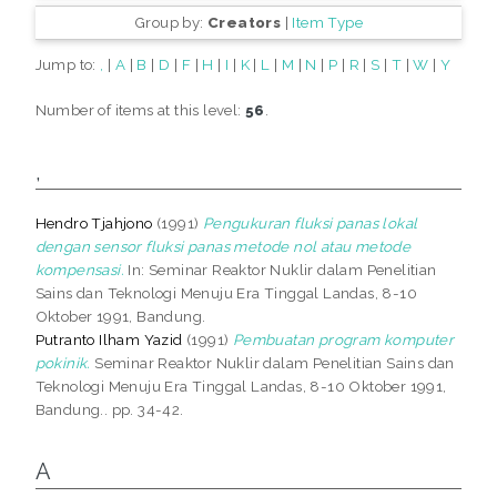
Group by:
Creators
|
Item Type
Jump to:
,
|
A
|
B
|
D
|
F
|
H
|
I
|
K
|
L
|
M
|
N
|
P
|
R
|
S
|
T
|
W
|
Y
Number of items at this level:
56
.
,
Hendro Tjahjono
(1991)
Pengukuran fluksi panas lokal
dengan sensor fluksi panas metode nol atau metode
kompensasi.
In: Seminar Reaktor Nuklir dalam Penelitian
Sains dan Teknologi Menuju Era Tinggal Landas, 8-10
Oktober 1991, Bandung.
Putranto Ilham Yazid
(1991)
Pembuatan program komputer
pokinik.
Seminar Reaktor Nuklir dalam Penelitian Sains dan
Teknologi Menuju Era Tinggal Landas, 8-10 Oktober 1991,
Bandung.. pp. 34-42.
A