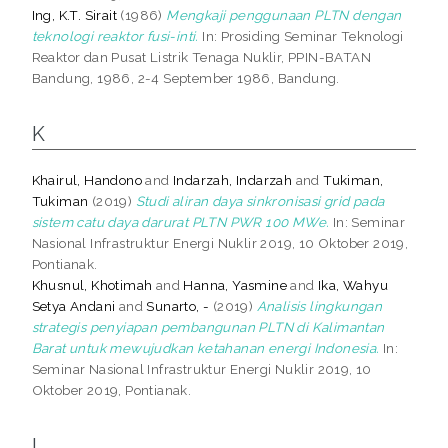
Ing, K.T. Sirait
(1986)
Mengkaji penggunaan PLTN dengan
teknologi reaktor fusi-inti.
In: Prosiding Seminar Teknologi
Reaktor dan Pusat Listrik Tenaga Nuklir, PPIN-BATAN
Bandung, 1986, 2-4 September 1986, Bandung.
K
Khairul, Handono
and
Indarzah, Indarzah
and
Tukiman,
Tukiman
(2019)
Studi aliran daya sinkronisasi grid pada
sistem catu daya darurat PLTN PWR 100 MWe.
In: Seminar
Nasional Infrastruktur Energi Nuklir 2019, 10 Oktober 2019,
Pontianak.
Khusnul, Khotimah
and
Hanna, Yasmine
and
Ika, Wahyu
Setya Andani
and
Sunarto, -
(2019)
Analisis lingkungan
strategis penyiapan pembangunan PLTN di Kalimantan
Barat untuk mewujudkan ketahanan energi Indonesia.
In:
Seminar Nasional Infrastruktur Energi Nuklir 2019, 10
Oktober 2019, Pontianak.
L