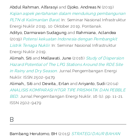
Abdul Rahman, Alfarasyi
and
Djoko, Andreas N
(2019)
Kajian aspek pertahanan dalam mendukung pembangunan
PLTN di Kalimantan Barat.
In: Seminar Nasional Infrastruktur
Energi Nuklir 2019, 10 Oktober 2019, Pontianak.
Adityo, Darmawan Sudagung
and
Rahmiana, Aclandea
(2019)
Potensi kekuatan Indonesia dengan Pembangkit
Listrik Tenaga Nuklir.
In: Seminar Nasional Infrastruktur
Energi Nuklir 2019.
Alimah, Siti
and
Mellawati, June
(2018)
Study of Dispersion
Hazard Potential of The LPG Stations Around the RDE Site
in Rainy and Dry Season.
Jurnal Pengembangan Energi
Nuklir. ISSN 2502-9479
Alimah,, Siti
and
Dewita,, Erlan
and
Ariyanto, Sudi
(2014)
ANALISIS KOMPARASI HTGR TIPE PRISMATIK DAN PEBBLE
BED.
Jurnal Pengembangan Energi Nuklir, 16 (1). pp. 11-21.
ISSN 2502-9479
B
Bambang Herutomo, BH
(2015)
STRATEGI DAUR BAHAN