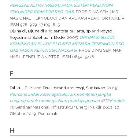
PENGENDALI PH (PAQ03) PADA SISTEM PENDINGIN
SEKUNDER REAKTOR RSG-GAS.
PROSIDING SEMINAR
NASIONAL TEKNOLOGI DAN APLIKASI REAKTOR NUKLIR.
ISSN 978-979-17109-8-5
Djunaidi, Djunaidi
and
santosa pujiarta, sp
and
Royadi,
Royadi
and
Solehudin, Dede
(2005)
OPTIMASI SUDUT
KEMIRINGAN BLADE BLOWER MENARA PENDINGIN RSG-
GAS PASCA REFUNGSIONALISASI.
PROSIDING SEMINAR
HASIL PENELITIAN PTRR. ISSN 0854-5278
F
Falikul, Fikri
and
Dwi, Irwanti
and
Yogi, Sugiawan
(2019)
Rencana induk ketenaganukliran: komitmen jangka
panjang untuk meningkatkan pendayagunaan IPTEK nuklir.
In: Seminar Nasional Infrastruktur Energi Nuklir 2019, 10
Oktober 2019, Pontianak.
H