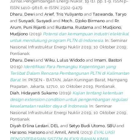
Jurnal Pengembangan Energi Nuklir, 19 (1). pp. 1-9. ISSN p-
ISSN:1410-9816, e-ISSN: 2502-9479
Dharu, Dewi
and
Arief, Tris Yuliyanto
and
Taswanda, Taryo
and
Susyadi, Susyadi
and
Moch., Djoko Birmano
and
Rr.
Arum, Puni Rijanti
and
Rustama, Rustama
and
Mudjiono,
Mudjiono
(2019)
Potensi dan kemampuan industri elektrikal
untuk mendukung program PLTN di Indonesia.
In: Seminar
Nasional Infrastruktur Energi Nuklir 2019, 10 Oktober 2019,
Pontianak.
Dharu, Dewi
and
Wiku, Lulus Widodo
and
Imam, Bastori
(2019)
Identifikasi Para Pemangku Kepentingan yang
Terlibat Dalam Rencana Pembangunan PLTN di Kalimantan
Barat.
In: PKSEN - BATAN, Jalan Kuningan Barat, Mampang
Prapatan, Jakarta, 12710, 10 Oktober 2019, Pontianak.
Diah, Hidayanti Sukarno
(2019)
Kajian tentang ketentuan
design extension condition untuk pengembangan regulasi
keselamatan reaktor daya di Indonesia.
In: Seminar
Nasional Infrastruktur Energi Nuklir 2019, 10 Oktober 2019,
Pontianak.
Diyah Erlina Lestari, DEL
and
Setyo Budi Utomo, SBU
and
Harsono, Harsono
and
Amril, Amril
(2013)
EVALUASI
PENGOPERASIAN SISTEM INJEKSI BAHAN KIMIA