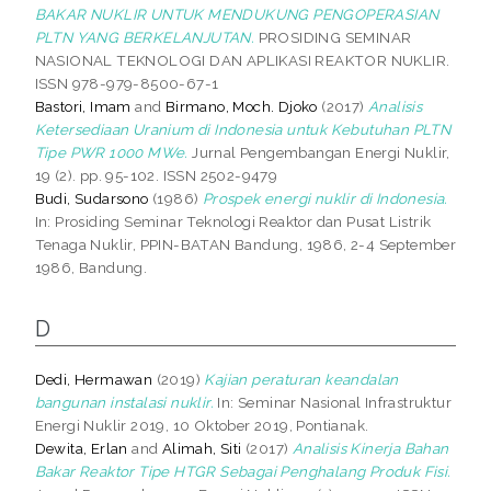
BAKAR NUKLIR UNTUK MENDUKUNG PENGOPERASIAN
PLTN YANG BERKELANJUTAN.
PROSIDING SEMINAR
NASIONAL TEKNOLOGI DAN APLIKASI REAKTOR NUKLIR.
ISSN 978-979-8500-67-1
Bastori, Imam
and
Birmano, Moch. Djoko
(2017)
Analisis
Ketersediaan Uranium di Indonesia untuk Kebutuhan PLTN
Tipe PWR 1000 MWe.
Jurnal Pengembangan Energi Nuklir,
19 (2). pp. 95-102. ISSN 2502-9479
Budi, Sudarsono
(1986)
Prospek energi nuklir di Indonesia.
In: Prosiding Seminar Teknologi Reaktor dan Pusat Listrik
Tenaga Nuklir, PPIN-BATAN Bandung, 1986, 2-4 September
1986, Bandung.
D
Dedi, Hermawan
(2019)
Kajian peraturan keandalan
bangunan instalasi nuklir.
In: Seminar Nasional Infrastruktur
Energi Nuklir 2019, 10 Oktober 2019, Pontianak.
Dewita, Erlan
and
Alimah, Siti
(2017)
Analisis Kinerja Bahan
Bakar Reaktor Tipe HTGR Sebagai Penghalang Produk Fisi.