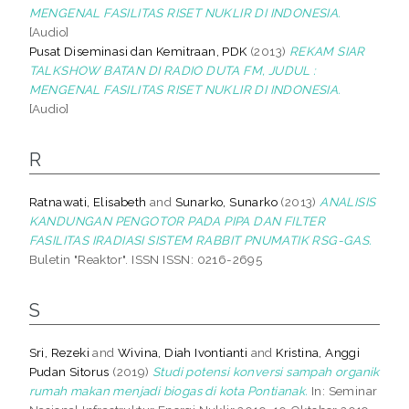
MENGENAL FASILITAS RISET NUKLIR DI INDONESIA.
[Audio]
Pusat Diseminasi dan Kemitraan, PDK
(2013)
REKAM SIAR
TALKSHOW BATAN DI RADIO DUTA FM, JUDUL :
MENGENAL FASILITAS RISET NUKLIR DI INDONESIA.
[Audio]
R
Ratnawati, Elisabeth
and
Sunarko, Sunarko
(2013)
ANALISIS
KANDUNGAN PENGOTOR PADA PIPA DAN FILTER
FASILITAS IRADIASI SISTEM RABBIT PNUMATIK RSG-GAS.
Buletin "Reaktor". ISSN ISSN: 0216-2695
S
Sri, Rezeki
and
Wivina, Diah Ivontianti
and
Kristina, Anggi
Pudan Sitorus
(2019)
Studi potensi konversi sampah organik
rumah makan menjadi biogas di kota Pontianak.
In: Seminar