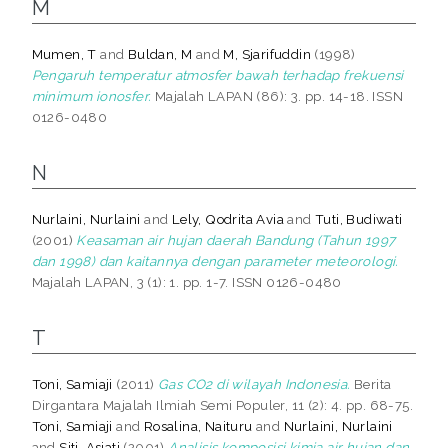
M
Mumen, T
and
Buldan, M
and
M, Sjarifuddin
(1998)
Pengaruh temperatur atmosfer bawah terhadap frekuensi
minimum ionosfer.
Majalah LAPAN (86): 3. pp. 14-18. ISSN
0126-0480
N
Nurlaini, Nurlaini
and
Lely, Qodrita Avia
and
Tuti, Budiwati
(2001)
Keasaman air hujan daerah Bandung (Tahun 1997
dan 1998) dan kaitannya dengan parameter meteorologi.
Majalah LAPAN, 3 (1): 1. pp. 1-7. ISSN 0126-0480
T
Toni, Samiaji
(2011)
Gas CO2 di wilayah Indonesia.
Berita
Dirgantara Majalah Ilmiah Semi Populer, 11 (2): 4. pp. 68-75.
Toni, Samiaji
and
Rosalina, Naituru
and
Nurlaini, Nurlaini
and
Siti, Asiati
(2001)
Analisis komposisi kimia air hujan dan