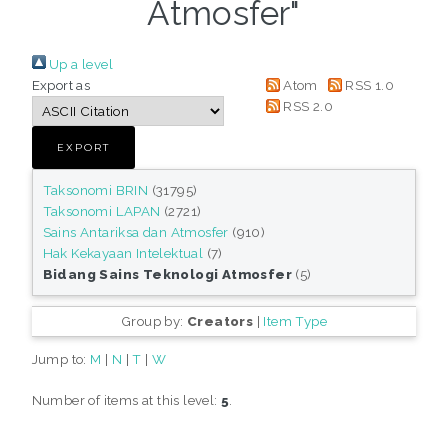
Atmosfer"
Up a level
Export as
Atom
RSS 1.0
RSS 2.0
Taksonomi BRIN
(31795)
Taksonomi LAPAN
(2721)
Sains Antariksa dan Atmosfer
(910)
Hak Kekayaan Intelektual
(7)
Bidang Sains Teknologi Atmosfer
(5)
Group by:
Creators
|
Item Type
Jump to:
M
|
N
|
T
|
W
Number of items at this level:
5
.