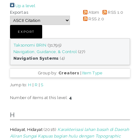
Up a level
Export as
Atom
RSS 1.0
RSS 2.0
Taksonomi BRIN
(31795)
Navigation, Guidance, & Control
(27)
Navigation Systems
(4)
Group by:
Creators
|
Item Type
Jump to:
H
|
R
|
S
Number of items at this level:
4
.
H
Hidayat, Hidayat
(2018)
Karakterisasi lahan basah di Daerah
Aliran Sungai Kapuas bagian hulu dengan Topographic